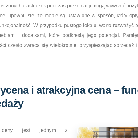
ieczonych ciasteczek podczas prezentacji mogą wywrzeć pozyt
e, upewnij się, że meble są ustawione w sposób, który opt
 funkcjonalność. W przypadku pustego lokalu, warto rozważyć p
eblami i dodatkami, które podkreślą jego potencjał. Pamię
ci często zwraca się wielokrotnie, przyspieszając sprzedaż 
ycena i atrakcyjna cena – fu
edaży
ej ceny jest jednym z