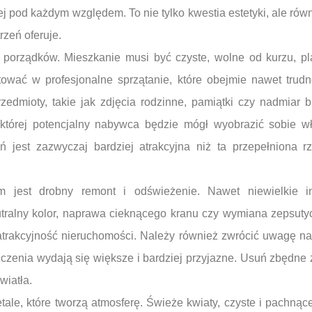
ej pod każdym względem. To nie tylko kwestia estetyki, ale równ
rzeń oferuje.
 porządków. Mieszkanie musi być czyste, wolne od kurzu, pl
ować w profesjonalne sprzątanie, które obejmie nawet trudn
zedmioty, takie jak zdjęcia rodzinne, pamiątki czy nadmiar b
 której potencjalny nabywca będzie mógł wyobrazić sobie w
eń jest zazwyczaj bardziej atrakcyjna niż ta przepełniona 
jest drobny remont i odświeżenie. Nawet niewielkie inw
ralny kolor, naprawa cieknącego kranu czy wymiana zepsuty
rakcyjność nieruchomości. Należy również zwrócić uwagę na 
czenia wydają się większe i bardziej przyjazne. Usuń zbędne 
wiatła.
ale, które tworzą atmosferę. Świeże kwiaty, czyste i pachnące