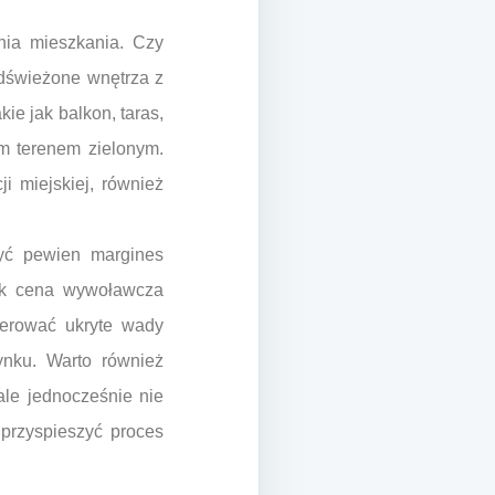
nia mieszkania. Czy
dświeżone wnętrza z
e jak balkon, taras,
m terenem zielonym.
i miejskiej, również
żyć pewien margines
nak cena wywoławcza
gerować ukryte wady
nku. Warto również
ale jednocześnie nie
przyspieszyć proces