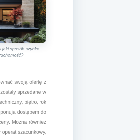
 jaki sposób szybko
eruchomość?
ównać swoją ofertę z
 zostały sprzedane w
echniczny, piętro, rok
ysponują dostępem do
ceny. Można również
y operat szacunkowy,