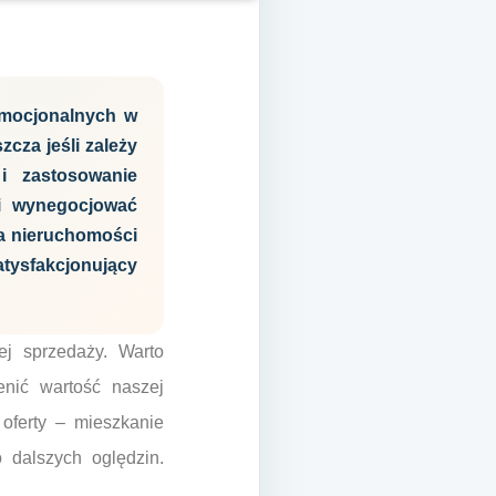
emocjonalnych w
cza jeśli zależy
i zastosowanie
 i wynegocjować
ia nieruchomości
tysfakcjonujący
ej sprzedaży. Warto
enić wartość naszej
 oferty – mieszkanie
 dalszych oględzin.