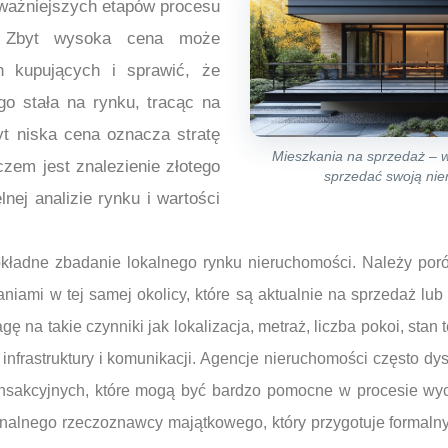
ajważniejszych etapów procesu
. Zbyt wysoka cena może
ch kupujących i sprawić, że
go stała na rynku, tracąc na
byt niska cena oznacza stratę
Mieszkania na sprzedaż – w
czem jest znalezienie złotego
sprzedać swoją ni
lnej analizie rynku i wartości
kładne zbadanie lokalnego rynku nieruchomości. Należy por
iami w tej samej okolicy, które są aktualnie na sprzedaż lub
ę na takie czynniki jak lokalizacja, metraż, liczba pokoi, stan t
infrastruktury i komunikacji. Agencje nieruchomości często d
nsakcyjnych, które mogą być bardzo pomocne w procesie wy
jonalnego rzeczoznawcy majątkowego, który przygotuje formaln