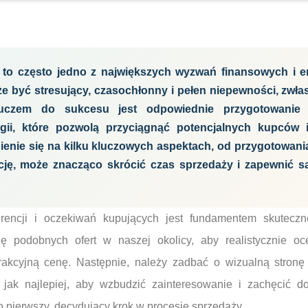
 to często jedno z największych wyzwań finansowych i 
e być stresujący, czasochłonny i pełen niepewności, zwłasz
uczem do sukcesu jest odpowiednie przygotowanie 
gii, które pozwolą przyciągnąć potencjalnych kupców
ienie się na kilku kluczowych aspektach, od przygotowan
ję, może znacząco skrócić czas sprzedaży i zapewnić sa
rencji i oczekiwań kupujących jest fundamentem skuteczn
ę podobnych ofert w naszej okolicy, aby realistycznie oc
trakcyjną cenę. Następnie, należy zadbać o wizualną stronę
jak najlepiej, aby wzbudzić zainteresowanie i zachęcić do
 pierwszy, decydujący krok w procesie sprzedaży.