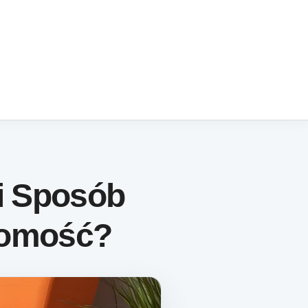
i Sposób
homość?