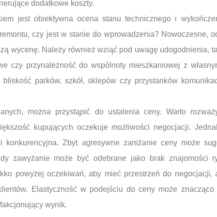
enerujące dodatkowe koszty.
iem jest obiektywna ocena stanu technicznego i wykończe
emontu, czy jest w stanie do wprowadzenia? Nowoczesne, o
ą wycenę. Należy również wziąć pod uwagę udogodnienia, taki
owe czy przynależność do wspólnoty mieszkaniowej z własny
k bliskość parków, szkół, sklepów czy przystanków komunikacj
danych, można przystąpić do ustalenia ceny. Warto rozwa
iększość kupujących oczekuje możliwości negocjacji. Jed
 i konkurencyjna. Zbyt agresywne zaniżanie ceny może su
gdy zawyżanie może być odebrane jako brak znajomości ry
ekko powyżej oczekiwań, aby mieć przestrzeń do negocjacji, 
 klientów. Elastyczność w podejściu do ceny może znacząco 
fakcjonujący wynik.