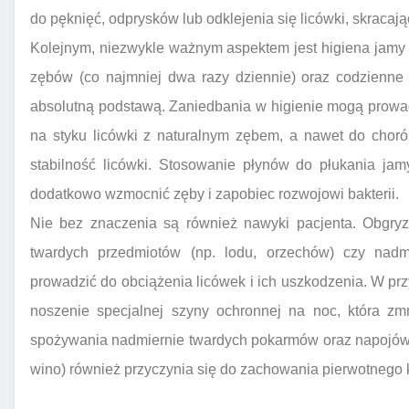
do pęknięć, odprysków lub odklejenia się licówki, skracają
Kolejnym, niezwykle ważnym aspektem jest higiena jamy 
zębów (co najmniej dwa razy dziennie) oraz codzienne
absolutną podstawą. Zaniedbania w higienie mogą prowad
na styku licówki z naturalnym zębem, a nawet do choró
stabilność licówki. Stosowanie płynów do płukania jam
dodatkowo wzmocnić zęby i zapobiec rozwojowi bakterii.
Nie bez znaczenia są również nawyki pacjenta. Obgryza
twardych przedmiotów (np. lodu, orzechów) czy nad
prowadzić do obciążenia licówek i ich uszkodzenia. W pr
noszenie specjalnej szyny ochronnej na noc, która zmn
spożywania nadmiernie twardych pokarmów oraz napojów 
wino) również przyczynia się do zachowania pierwotnego ko