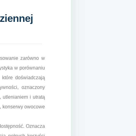
ziennej
tosowanie zarówno w
rystyka w porównaniu
 które doświadczają
ywności, oznaczony
utlenianiem i utratą
wo, konserwy owocowe
odostępność. Oznacza
cia pełnych korzyści