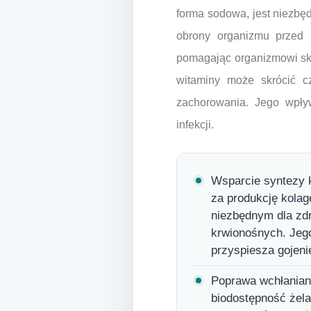
forma sodowa, jest niezbęd
obrony organizmu przed i
pomagając organizmowi skut
witaminy może skrócić cz
zachorowania. Jego wpły
infekcji.
Wsparcie syntezy 
za produkcję kolag
niezbędnym dla zdr
krwionośnych. Jego
przyspiesza gojeni
Poprawa wchłanian
biodostępność żela