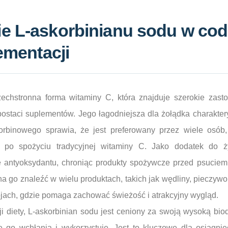
e L-askorbinianu sodu w cod
lementacji
zechstronna forma witaminy C, która znajduje szerokie zas
 postaci suplementów. Jego łagodniejsza dla żołądka charakte
rbinowego sprawia, że jest preferowany przez wiele osób,
h po spożyciu tradycyjnej witaminy C. Jako dodatek do ż
 antyoksydantu, chroniąc produkty spożywcze przed psuciem, 
a go znaleźć w wielu produktach, takich jak wędliny, pieczy
ojach, gdzie pomaga zachować świeżość i atrakcyjny wygląd.
i diety, L-askorbinian sodu jest ceniony za swoją wysoką bi
e go wchłania i wykorzystuje. Jest to kluczowe dla osiągnię