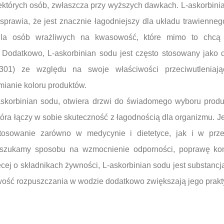
których osób, zwłaszcza przy wyższych dawkach. L-askorbinian
sprawia, że jest znacznie łagodniejszy dla układu trawienneg
dla osób wrażliwych na kwasowość, które mimo to chcą 
 Dodatkowo, L-askorbinian sodu jest często stosowany jako
01) ze względu na swoje właściwości przeciwutleniają
zmianie koloru produktów.
-askorbinian sodu, otwiera drzwi do świadomego wyboru prod
która łączy w sobie skuteczność z łagodnością dla organizmu.
stosowanie zarówno w medycynie i dietetyce, jak i w prz
 szukamy sposobu na wzmocnienie odporności, poprawę kond
ej o składnikach żywności, L-askorbinian sodu jest substancj
łatwość rozpuszczania w wodzie dodatkowo zwiększają jego pra