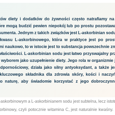
ów diety i dodatków do żywności często natrafiamy n
óre mogą budzić pewien niepokój lub po prostu pozostawa
sumenta. Jednym z takich związków jest L-askorbinian sodu
kwasu L-askorbinowego, która w praktyce jest po pros
i naukowo, to w istocie jest to substancja powszechnie zn
łaściwości. L-askorbinian sodu jest łatwo przyswajalny pr
wyborem jako uzupełnienie diety. Jego rola w organizmie 
pornościowy, działa jako silny antyoksydant, a także je
 kluczowego składnika dla zdrowia skóry, kości i naczy
go naturę, aby świadomie korzystać z jego dobroczyn
skorbinowym a L-askorbinianem sodu jest subtelna, lecz istot
rbinowy, czyli potocznie witamina C, jest naturalnie kwaśn