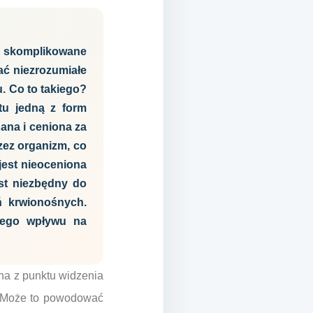
a skomplikowane
ć niezrozumiałe
. Co to takiego?
tu jedną z form
ana i ceniona za
zez organizm, co
jest nieoceniona
st niezbędny do
ń krwionośnych.
nego wpływu na
na z punktu widzenia
y. Może to powodować