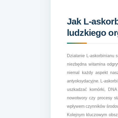
Jak L-askor
ludzkiego o
Działanie L-askorbinianu s
niezbędna witamina odgry
niemal każdy aspekt nasz
antyoksydacyjne. L-askorbin
uszkadzać komórki, DNA i
nowotwory czy procesy sta
wpływem czynników środowi
Kolejnym kluczowym obsza