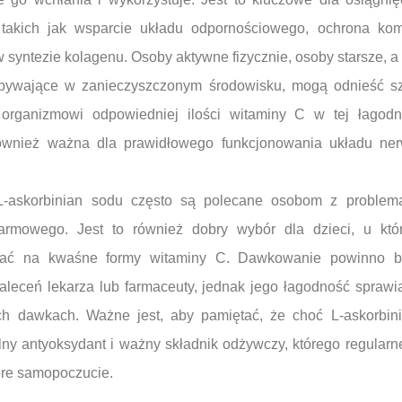
 takich jak wsparcie układu odpornościowego, ochrona ko
 syntezie kolagenu. Osoby aktywne fizycznie, osoby starsze, a
ebywające w zanieczyszczonym środowisku, mogą odnieść sz
 organizmowi odpowiedniej ilości witaminy C w tej łagodni
również ważna dla prawidłowego funkcjonowania układu ne
L-askorbinian sodu często są polecane osobom z problema
rmowego. Jest to również dobry wybór dla dzieci, u któr
ać na kwaśne formy witaminy C. Dawkowanie powinno b
aleceń lekarza lub farmaceuty, jednak jego łagodność sprawia
h dawkach. Ważne jest, aby pamiętać, że choć L-askorbinia
silny antyoksydant i ważny składnik odżywczy, którego regular
bre samopoczucie.