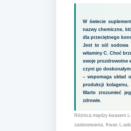
W świecie suplement
nazwy chemiczne, kt
dla przeciętnego kon
Jest to sól sodowa 
witaminy C. Choć brzm
swoje prozdrowotne w
czyni go doskonałym 
– wspomaga układ od
produkcji kolagenu,
Warto zrozumieć je
zdrowie.
Różnica między kwasem L-a
zastosowania. Kwas L-asko