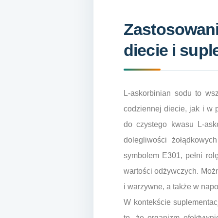
Zastosowani
diecie i sup
L-askorbinian sodu to ws
codziennej diecie, jak i w
do czystego kwasu L-asko
dolegliwości żołądkowyc
symbolem E301, pełni rolę
wartości odżywczych. Możn
i warzywne, a także w nap
W kontekście suplementacj
to, że organizm efektywni