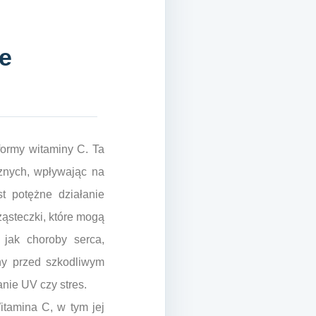
ie
 formy witaminy C. Ta
znych, wpływając na
t potężne działanie
ząsteczki, które mogą
 jak choroby serca,
ony przed szkodliwym
nie UV czy stres.
tamina C, w tym jej