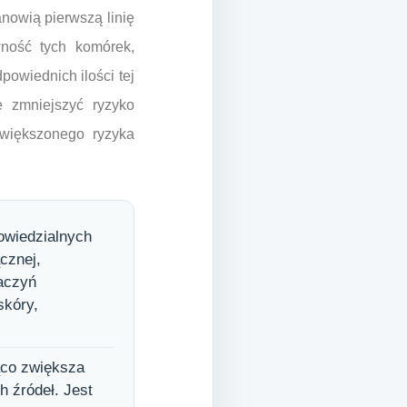
nowią pierwszą linię
wność tych komórek,
owiednich ilości tej
e zmniejszyć ryzyko
większonego ryzyka
owiedzialnych
cznej,
naczyń
skóry,
ąco zwiększa
h źródeł. Jest