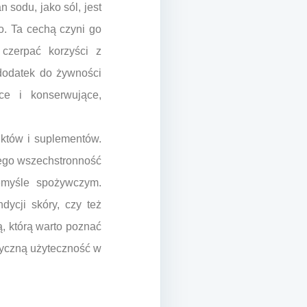
 sodu, jako sól, jest
o. Ta cechą czyni go
czerpać korzyści z
 dodatek do żywności
ce i konserwujące,
uktów i suplementów.
 Jego wszechstronność
emyśle spożywczym.
ycji skóry, czy też
ą, którą warto poznać
ktyczną użyteczność w