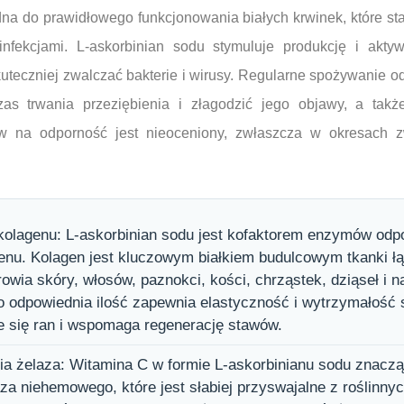
na do prawidłowego funkcjonowania białych krwinek, które sta
nfekcjami. L-askorbinian sodu stymuluje produkcję i akty
eczniej zwalczać bakterie i wirusy. Regularne spożywanie odp
as trwania przeziębienia i złagodzić jego objawy, a takż
w na odporność jest nieoceniony, zwłaszcza w okresach z
kolagenu: L-askorbinian sodu jest kofaktorem enzymów odp
enu. Kolagen jest kluczowym białkiem budulcowym tkanki łą
owia skóry, włosów, paznokci, kości, chrząstek, dziąseł i 
 odpowiednia ilość zapewnia elastyczność i wytrzymałość 
e się ran i wspomaga regenerację stawów.
ia żelaza: Witamina C w formie L-askorbinianu sodu znacz
za niehemowego, które jest słabiej przyswajalne z roślinnyc