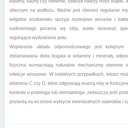
baseny, sauny czy siłownie, zawsze należy nosić klapki, 
obecnym na podłożu. Ważne jest również regularne myc
wilgotne środowisko sprzyja rozwojowi wirusów i bakt
nadmiernego pocenia się stóp, warto stosować specja
regulujące wydzielanie potu.
Wspieranie układu odpornościowego jest kolejnym 
zbilansowana dieta bogata w witaminy i minerały, odpo
fizyczna wzmacniają naturalne mechanizmy obronne 
infekcje wirusowe. W niektórych przypadkach, lekarz moż
witamina C czy D, które odgrywają ważną rolę w funkcj
kontrole u podologa lub dermatologa, zwłaszcza jeśli pro
pozwolą na wczesne wykrycie ewentualnych nawrotów i sz