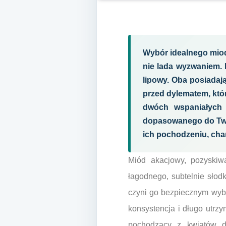
Wybór idealnego mio
nie lada wyzwaniem. 
lipowy. Oba posiadają
przed dylematem, któr
dwóch wspaniałych
dopasowanego do Twoi
ich pochodzeniu, cha
Miód akacjowy, pozyskiwa
łagodnego, subtelnie słodk
czyni go bezpiecznym wyb
konsystencja i długo utrzy
pochodzący z kwiatów d