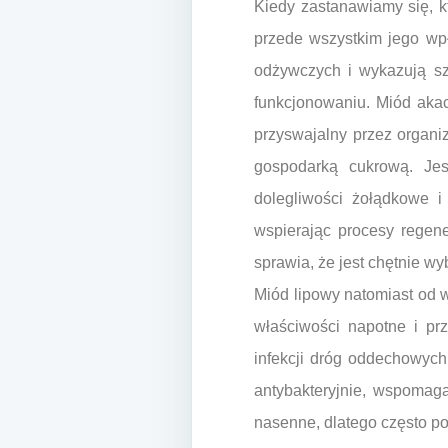
Kiedy zastanawiamy się, kt
przede wszystkim jego wp
odżywczych i wykazują sz
funkcjonowaniu. Miód akacj
przyswajalny przez organi
gospodarką cukrową. Jes
dolegliwości żołądkowe i
wspierając procesy regen
sprawia, że jest chętnie wy
Miód lipowy natomiast od w
właściwości napotne i pr
infekcji dróg oddechowych
antybakteryjnie, wspomaga
nasenne, dlatego często p