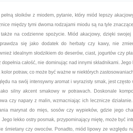
 pełną słoików z miodem, pytanie, który miód lepszy akacjowy
nice między tymi dwoma rodzajami miodu są na tyle znaczące
także na codzienne spożycie. Miód akacjowy, dzięki swojej 
 sprawdza się jako dodatek do herbaty czy kawy, nie zmi
wnież idealnym słodzikiem do deserów, ciast, jogurtów czy pł
z dopełnia całość, nie dominując nad innymi składnikami. Jego
 kolor potraw, co może być ważne w niektórych zastosowaniach
ględu na swój intensywny aromat i wyrazisty smak, jest częst
 jako silny akcent smakowy w potrawach. Doskonale kompo
łowa czy napary z malin, wzmacniając ich lecznicze działani
nia marynat do mięs, sosów czy wypieków, gdzie jego cha
. Jego lekko ostry posmak, przypominający miętę, może być in
ie śmietany czy owoców. Ponadto, miód lipowy ze względu na