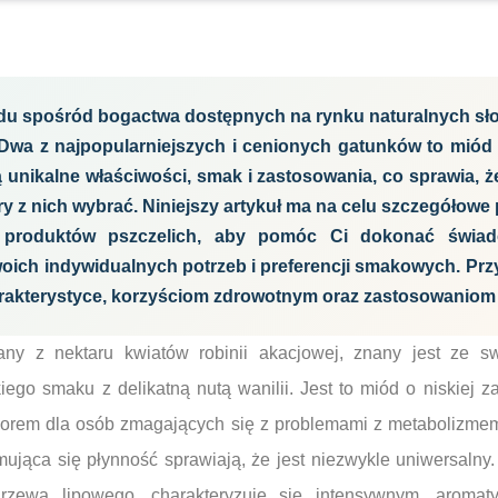
du spośród bogactwa dostępnych na rynku naturalnych sł
Dwa z najpopularniejszych i cenionych gatunków to miód
 unikalne właściwości, smak i zastosowania, co sprawia, ż
y z nich wybrać. Niniejszy artykuł ma na celu szczegółowe
 produktów pszczelich, aby pomóc Ci dokonać świa
ch indywidualnych potrzeb i preferencji smakowych. Przyj
rakterystyce, korzyściom zdrowotnym oraz zastosowaniom
ny z nektaru kwiatów robinii akacjowej, znany jest ze sw
iego smaku z delikatną nutą wanilii. Jest to miód o niskiej za
orem dla osób zmagających się z problemami z metabolizmem
mująca się płynność sprawiają, że jest niezwykle uniwersalny.
rzewa lipowego, charakteryzuje się intensywnym, aroma