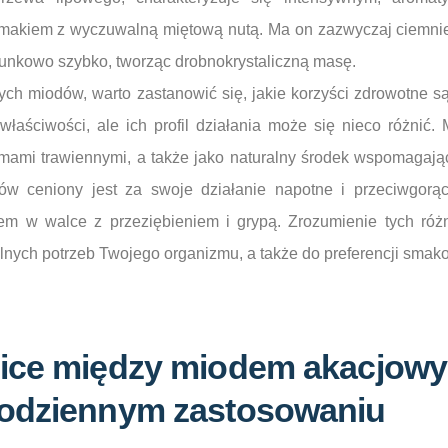
smakiem z wyczuwalną miętową nutą. Ma on zazwyczaj ciemni
osunkowo szybko, tworząc drobnokrystaliczną masę.
ych miodów, warto zastanowić się, jakie korzyści zdrowotne są
łaściwości, ale ich profil działania może się nieco różnić
ami trawiennymi, a także jako naturalny środek wspomagają
ów ceniony jest za swoje działanie napotne i przeciwgorą
em w walce z przeziębieniem i grypą. Zrozumienie tych różn
nych potrzeb Twojego organizmu, a także do preferencji smako
ice między miodem akacjow
odziennym zastosowaniu