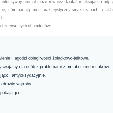
intensywny aromat może również działać relaksująco i odpr
czne, które nadają mu charakterystyczny smak i zapach, a takż
ch.
yści zdrowotnych obu miodów:
nie i łagodzi dolegliwości żołądkowo-jelitowe.
rzyswajalny dla osób z problemami z metabolizmem cukrów.
jąco i antyoksydacyjnie.
zdrowie wątroby.
spokajające.