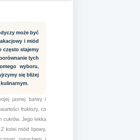
odyczy może być
 akacjowy i miód
e często stajemy
 porównanie tych
domego wyboru,
rzymy się bliżej
 kulinarnym.
ojej jasnej barwy i
wartości fruktozy, co
 cukrów. Jego lekka
 Z kolei miód lipowy,
tycznym zapachem i