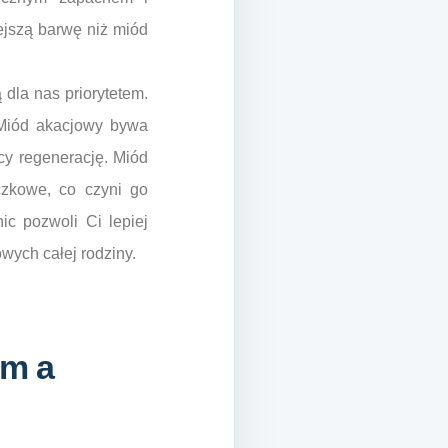
ejszą barwę niż miód
 dla nas priorytetem.
. Miód akacjowy bywa
cy regenerację. Miód
czkowe, co czyni go
ic pozwoli Ci lepiej
wych całej rodziny.
ym a