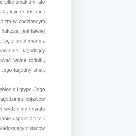
e tylko smakiem, ale
uralnych substancji
ganizm w codziennym
uktoza, jest łatwiej
e się z problemami z
awienie, łagodzący
ować wolne rodniki,
. Jego łagodny smak
ębienie i grypę. Jego
 łagodzeniu objawów
 wydzieliny i działa
łanie uspokajające i
świadczającym stanów