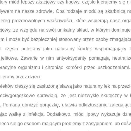
óry miód lepszy akacjowy czy lipowy, często kierujemy się ni
ływem na nasze zdrowie. Oba rodzaje miodu są skarbnicą nat
ereg prozdrowotnych właściwości, które wspierają nasz or
owy, ze względu na swój unikalny skład, w którym dominuje fr
zm i może być bezpieczniej stosowany przez osoby zmagając
t często polecany jako naturalny środek wspomagający tr
 jelitowe. Zawarte w nim antyoksydanty pomagają neutraliz
eracyjne organizmu i chroniąc komórki przed uszkodzeniami
bierany przez dzieci.
ieków cieszy się zasłużoną sławą jako naturalny lek na przezi
zeciwgorączkowe sprawiają, że jest niezwykle skuteczny w
. Pomaga obniżyć gorączkę, ułatwia odkrztuszanie zalegającej
jąc walkę z infekcją. Dodatkowo, miód lipowy wykazuje dzia
oleca się go osobom mającym problemy z zasypianiem lub do