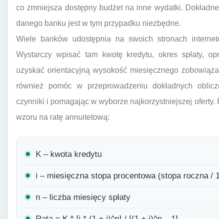
co zmniejsza dostępny budżet na inne wydatki. Dokładne 
danego banku jest w tym przypadku niezbędne.
Wiele banków udostępnia na swoich stronach internet
Wystarczy wpisać tam kwotę kredytu, okres spłaty, op
uzyskać orientacyjną wysokość miesięcznego zobowiąza
również pomóc w przeprowadzeniu dokładnych oblicze
czynniki i pomagając w wyborze najkorzystniejszej oferty.
wzoru na ratę annuitetową:
K – kwota kredytu
i – miesięczna stopa procentowa (stopa roczna / 
n – liczba miesięcy spłaty
Rata = K * [i * (1 + i)^n] / [(1 + i)^n – 1]