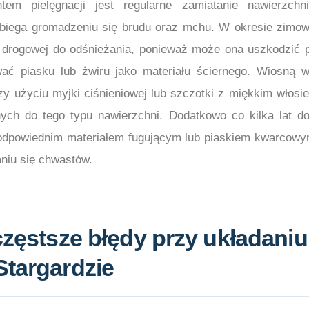
em pielęgnacji jest regularne zamiatanie nawierzchn
biega gromadzeniu się brudu oraz mchu. W okresie zimo
i drogowej do odśnieżania, ponieważ może ona uszkodzić p
wać piasku lub żwiru jako materiału ściernego. Wiosną w
zy użyciu myjki ciśnieniowej lub szczotki z miękkim włosi
ych do tego typu nawierzchni. Dodatkowo co kilka lat do
odpowiednim materiałem fugującym lub piaskiem kwarcowym
aniu się chwastów.
częstsze błędy przy układaniu
Stargardzie