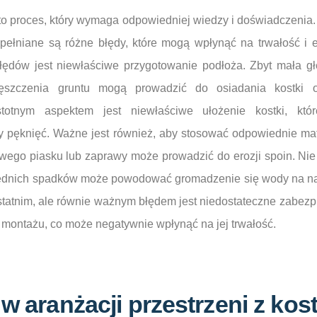
to proces, który wymaga odpowiedniej wiedzy i doświadczenia.
ełniane są różne błędy, które mogą wpłynąć na trwałość i e
łędów jest niewłaściwe przygotowanie podłoża. Zbyt mała g
ęszczenia gruntu mogą prowadzić do osiadania kostki o
stotnym aspektem jest niewłaściwe ułożenie kostki, kt
 pęknięć. Ważne jest również, aby stosować odpowiednie mat
wego piasku lub zaprawy może prowadzić do erozji spoin. N
ednich spadków może powodować gromadzenie się wody na nawi
tatnim, ale równie ważnym błędem jest niedostateczne zabezpi
 montażu, co może negatywnie wpłynąć na jej trwałość.
 w aranżacji przestrzeni z kos