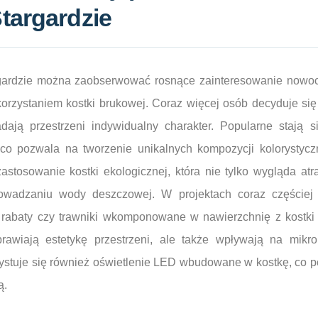
targardzie
rgardzie można zaobserwować rosnące zainteresowanie nowo
ykorzystaniem kostki brukowej. Coraz więcej osób decyduje si
adają przestrzeni indywidualny charakter. Popularne stają 
co pozwala na tworzenie unikalnych kompozycji kolorystyczn
stosowanie kostki ekologicznej, która nie tylko wygląda atra
owadzaniu wody deszczowej. W projektach coraz częściej 
ak rabaty czy trawniki wkomponowane w nawierzchnię z kostki
prawiają estetykę przestrzeni, ale także wpływają na mikro
ystuje się również oświetlenie LED wbudowane w kostkę, co 
ą.