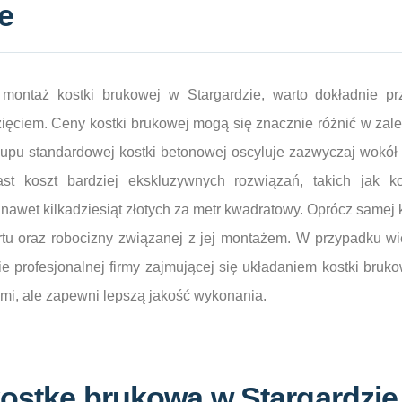
e
montaż kostki brukowej w Stargardzie, warto dokładnie pr
ęciem. Ceny kostki brukowej mogą się znacznie różnić w zależ
upu standardowej kostki betonowej oscyluje zazwyczaj wokół k
st koszt bardziej ekskluzywnych rozwiązań, takich jak k
awet kilkadziesiąt złotych za metr kwadratowy. Oprócz samej 
rtu oraz robocizny związanej z jej montażem. W przypadku w
e profesjonalnej firmy zajmującej się układaniem kostki bruk
mi, ale zapewni lepszą jakość wykonania.
kostkę brukową w Stargardzie