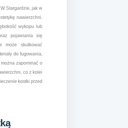
 W Stargardzie, jak w
stetykę nawierzchni.
łębokość wykopu lub
raz pojawiania się
óre może skutkować
eriały do fugowania,
ie można zapominać o
erzchni, co z kolei
eczenie kostki przed
tką