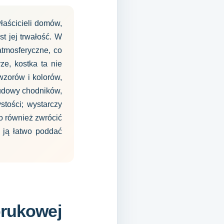
aścicieli domów,
t jej trwałość. W
tmosferyczne, co
ze, kostka ta nie
wzorów i kolorów,
budowy chodników,
stości; wystarczy
o również zwrócić
 ją łatwo poddać
brukowej