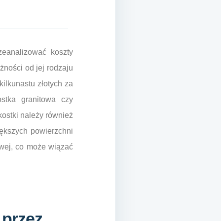
zeanalizować koszty
ności od jej rodzaju
ilkunastu złotych za
ostka granitowa czy
kostki należy również
iększych powierzchni
owej, co może wiązać
 przez