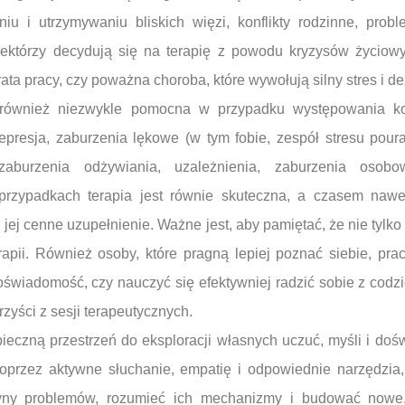
iu i utrzymywaniu bliskich więzi, konflikty rodzinne, prob
ektórzy decydują się na terapię z powodu kryzysów życiowyc
trata pracy, czy poważna choroba, które wywołują silny stres i de
również niezwykle pomocna w przypadku występowania ko
depresja, zaburzenia lękowe (w tym fobie, zespół stresu pou
 zaburzenia odżywiania, uzależnienia, zaburzenia osob
zypadkach terapia jest równie skuteczna, a czasem nawet
i jej cenne uzupełnienie. Ważne jest, aby pamiętać, że nie tyl
apii. Również osoby, które pragną lepiej poznać siebie, p
świadomość, czy nauczyć się efektywniej radzić sobie z cod
yści z sesji terapeutycznych.
pieczną przestrzeń do eksploracji własnych uczuć, myśli i do
poprzez aktywne słuchanie, empatię i odpowiednie narzędzia
yny problemów, rozumieć ich mechanizmy i budować nowe