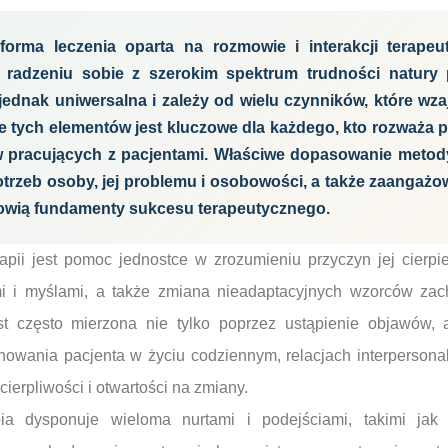
forma leczenia oparta na rozmowie i interakcji terapeu
 radzeniu sobie z szerokim spektrum trudności natury p
jednak uniwersalna i zależy od wielu czynników, które wza
 tych elementów jest kluczowe dla każdego, kto rozważa pod
ów pracujących z pacjentami. Właściwe dopasowanie metod
trzeb osoby, jej problemu i osobowości, a także zaangażo
nowią fundamenty sukcesu terapeutycznego.
ii jest pomoc jednostce w zrozumieniu przyczyn jej cierpi
i i myślami, a także zmiana nieadaptacyjnych wzorców za
est często mierzona nie tylko poprzez ustąpienie objawów,
owania pacjenta w życiu codziennym, relacjach interperson
ierpliwości i otwartości na zmiany.
ia dysponuje wieloma nurtami i podejściami, takimi jak 