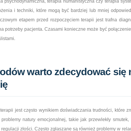
ia psychodynamiczna, terapia humanistyczna czy terapia sys
żenia i techniki, które mogą być bardziej lub mniej odpowie
uczowym etapem przed rozpoczęciem terapii jest trafna diag
 na potrzeby pacjenta. Czasami konieczne może być połączenie
listami.
wodów warto zdecydować się 
ię
terapii jest często wynikiem doświadczania trudności, które 
problemy natury emocjonalnej, takie jak przewlekły smutek, l
 regulacji złości. Często zgłaszane są również problemy w rela