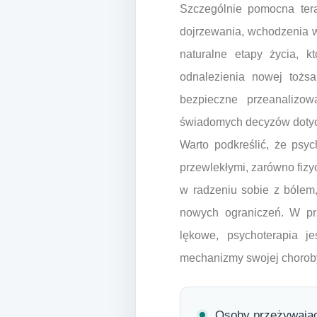
Szczególnie pomocna tera
dojrzewania, wchodzenia w 
naturalne etapy życia, k
odnalezienia nowej tożsa
bezpieczne przeanalizow
świadomych decyzów dotyc
Warto podkreślić, że psy
przewlekłymi, zarówno fiz
w radzeniu sobie z bólem,
nowych ograniczeń. W pr
lękowe, psychoterapia j
mechanizmy swojej choroby,
Osoby przeżywające