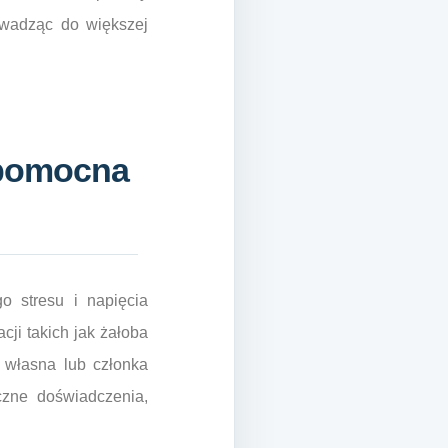
owadząc do większej
 pomocna
o stresu i napięcia
ji takich jak żałoba
 własna lub członka
czne doświadczenia,