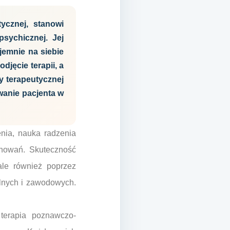
tycznej, stanowi
sychicznej. Jej
jemnie na siebie
jęcie terapii, a
y terapeutycznej
wanie pacjenta w
enia, nauka radzenia
chowań. Skuteczność
 ale również poprzez
alnych i zawodowych.
terapia poznawczo-