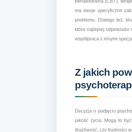
behawioralna (CBT), terap
ma swoje specyficzne zało
problemu. Dlatego też, kl
która najlepiej odpowiada
współpraca z innymi specja
Z jakich po
psychoterap
Decyzja o podjęciu psycho
jakość życia. Mogą to być 
drażliwość, czy trudności w