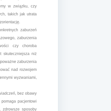
lemy w związku, czy
h, takich jak utrata
zorientację.
nkretnych zaburzeń
razowego, zaburzenia
owości czy choroba
 skuteczniejsza niż
ko poważne zaburzenia
racować nad rozwojem
ziennymi wyzwaniami,
świadczeń, bez obawy
, pomaga pacjentowi
, zdrowsze sposoby