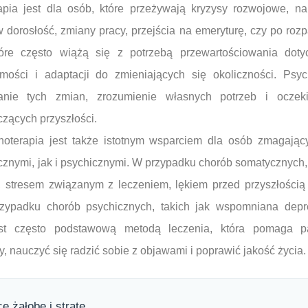
pia jest dla osób, które przeżywają kryzysy rozwojowe, na
dorosłość, zmiany pracy, przejścia na emeryturę, czy po rozp
tóre często wiążą się z potrzebą przewartościowania dot
mości i adaptacji do zmieniających się okoliczności. Psyc
anie tych zmian, zrozumienie własnych potrzeb i oczek
zących przyszłości.
choterapia jest także istotnym wsparciem dla osób zmagając
ycznymi, jak i psychicznymi. W przypadku chorób somatycznych
 stresem związanym z leczeniem, lękiem przed przyszłością
zypadku chorób psychicznych, takich jak wspomniana depr
est często podstawową metodą leczenia, która pomaga p
 nauczyć się radzić sobie z objawami i poprawić jakość życia.
 żałobę i stratę.