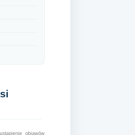
si
ustąpienie objawów