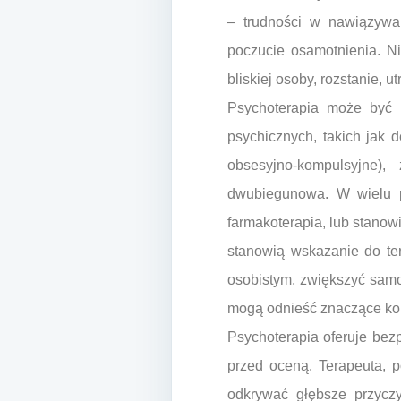
– trudności w nawiązywan
poczucie osamotnienia. Ni
bliskiej osoby, rozstanie, u
Psychoterapia może być 
psychicznych, takich jak 
obsesyjno-kompulsyjne),
dwubiegunowa. W wielu pr
farmakoterapia, lub stanow
stanowią wskazanie do ter
osobistym, zwiększyć samo
mogą odnieść znaczące korz
Psychoterapia oferuje bez
przed oceną. Terapeuta, 
odkrywać głębsze przycz