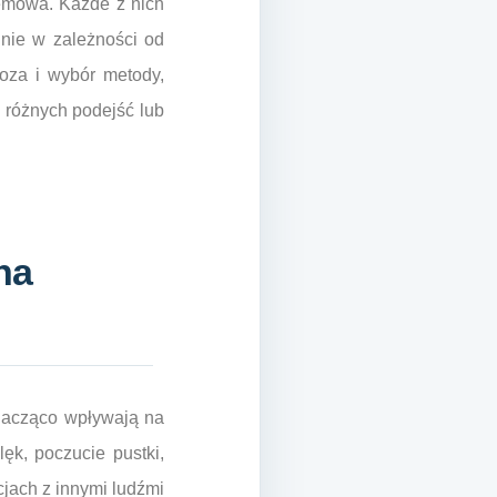
temowa. Każde z nich
dnie w zależności od
noza i wybór metody,
 różnych podejść lub
na
znacząco wpływają na
ęk, poczucie pustki,
cjach z innymi ludźmi