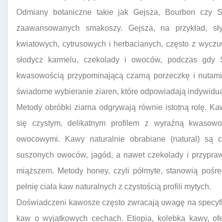
Odmiany botaniczne takie jak Gejsza, Bourbon czy S
zaawansowanych smakoszy. Gejsza, na przykład, sł
kwiatowych, cytrusowych i herbacianych, często z wyc
słodycz karmelu, czekolady i owoców, podczas gdy S
kwasowością przypominającą czarną porzeczkę i nutami
świadome wybieranie ziaren, które odpowiadają indywidu
Metody obróbki ziarna odgrywają równie istotną rolę. K
się czystym, delikatnym profilem z wyraźną kwasowo
owocowymi. Kawy naturalnie obrabiane (natural) są c
suszonych owoców, jagód, a nawet czekolady i przypraw
miąższem. Metody honey, czyli półmyte, stanowią pośre
pełnię ciała kaw naturalnych z czystością profili mytych.
Doświadczeni kawosze często zwracają uwagę na specyfic
kaw o wyjątkowych cechach. Etiopia, kolebka kawy, ofe