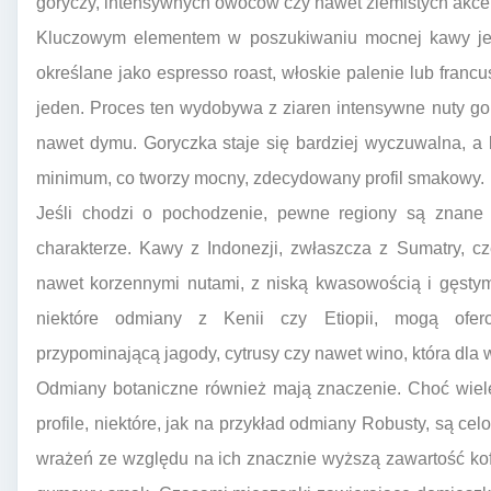
goryczy, intensywnych owoców czy nawet ziemistych akce
Kluczowym elementem w poszukiwaniu mocnej kawy jest
określane jako espresso roast, włoskie palenie lub franc
jeden. Proces ten wydobywa z ziaren intensywne nuty go
nawet dymu. Goryczka staje się bardziej wyczuwalna, 
minimum, co tworzy mocny, zdecydowany profil smakowy.
Jeśli chodzi o pochodzenie, pewne regiony są znane
charakterze. Kawy z Indonezji, zwłaszcza z Sumatry, cz
nawet korzennymi nutami, z niską kwasowością i gęstym
niektóre odmiany z Kenii czy Etiopii, mogą ofe
przypominającą jagody, cytrusy czy nawet wino, która dla
Odmiany botaniczne również mają znaczenie. Choć wiele 
profile, niektóre, jak na przykład odmiany Robusty, są 
wrażeń ze względu na ich znacznie wyższą zawartość kofei