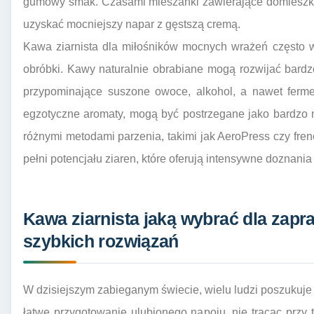
gumowy smak. Czasami mieszanki zawierające domieszkę 
uzyskać mocniejszy napar z gęstszą cremą.
Kawa ziarnista dla miłośników mocnych wrażeń często 
obróbki. Kawy naturalnie obrabiane mogą rozwijać bard
przypominające suszone owoce, alkohol, a nawet ferme
egzotyczne aromaty, mogą być postrzegane jako bardzo
różnymi metodami parzenia, takimi jak AeroPress czy fr
pełni potencjału ziaren, które oferują intensywne doznan
Kawa ziarnista jaką wybrać dla za
szybkich rozwiązań
W dzisiejszym zabieganym świecie, wielu ludzi poszukuje k
łatwe przygotowanie ulubionego napoju, nie tracąc przy