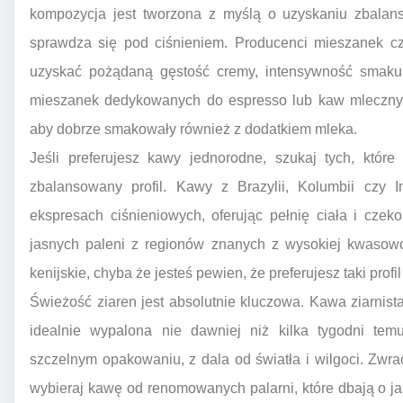
kompozycja jest tworzona z myślą o uzyskaniu zbalan
sprawdza się pod ciśnieniem. Producenci mieszanek cz
uzyskać pożądaną gęstość cremy, intensywność smaku 
mieszanek dedykowanych do espresso lub kaw mlecznyc
aby dobrze smakowały również z dodatkiem mleka.
Jeśli preferujesz kawy jednorodne, szukaj tych, któr
zbalansowany profil. Kawy z Brazylii, Kolumbii czy 
ekspresach ciśnieniowych, oferując pełnię ciała i cze
jasnych paleni z regionów znanych z wysokiej kwasowoś
kenijskie, chyba że jesteś pewien, że preferujesz taki pro
Świeżość ziaren jest absolutnie kluczowa. Kawa ziarnis
idealnie wypalona nie dawniej niż kilka tygodni t
szczelnym opakowaniu, z dala od światła i wilgoci. Zwr
wybieraj kawę od renomowanych palarni, które dbają o j