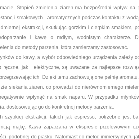
acie. Stopień zmielenia ziaren ma bezpośredni wpływ na pro
tancji smakowych i aromatycznych podczas kontaktu z wodą.
miernej ekstrakcji, skutkując gorzkim i cierpkim smakiem, p
edoparzanie i kawę o mdłym, wodnistym charakterze. Dl
elenia do metody parzenia, którą zamierzamy zastosować.
młynków do kawy, a wybór odpowiedniego urządzenia zależy od 
 ręczne, jak i elektryczne, są uważane za najlepsze rozwią
 przegrzewając ich. Dzięki temu zachowują one pełnię aromatu.
dzie siekania ziaren, co prowadzi do nierównomiernego miele
negatywnie wpłynąć na smak naparu. W przypadku młynkó
ia, dostosowując go do konkretnej metody parzenia.
szybkiej ekstrakcji, takich jak espresso, potrzebne jest ba
encją mąkę. Kawa zaparzana w ekspresie przelewowym czy
ości, podobnej do piasku. Natomiast do metod immersyjnych, ja