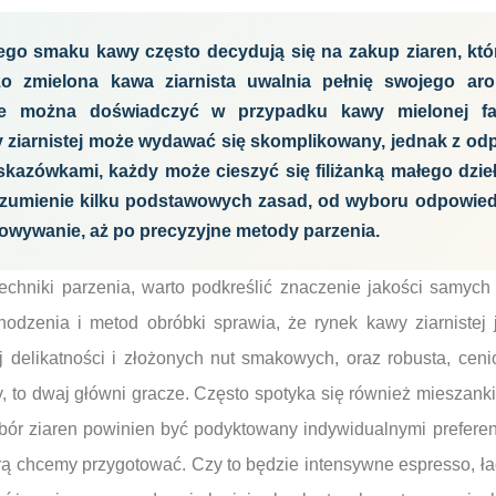
ego smaku kawy często decydują się na zakup ziaren, któr
żo zmielona kawa ziarnista uwalnia pełnię swojego ar
e można doświadczyć w przypadku kawy mielonej fab
 ziarnistej może wydawać się skomplikowany, jednak z odp
kazówkami, każdy może cieszyć się filiżanką małego dzieł
ozumienie kilku podstawowych zasad, od wyboru odpowiedn
owywanie, aż po precyzyjne metody parzenia.
echniki parzenia, warto podkreślić znaczenie jakości samych
odzenia i metod obróbki sprawia, że rynek kawy ziarnistej j
j delikatności i złożonych nut smakowych, oraz robusta, cen
, to dwaj główni gracze. Często spotyka się również mieszanki,
ór ziaren powinien być podyktowany indywidualnymi prefere
rą chcemy przygotować. Czy to będzie intensywne espresso, ł