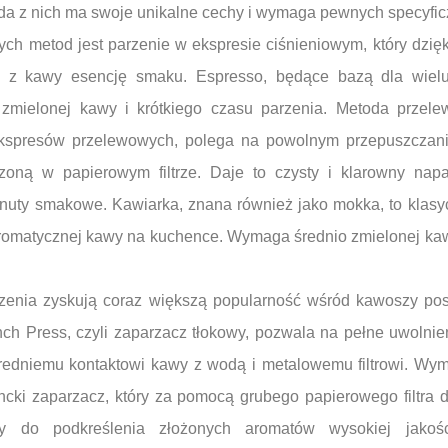
da z nich ma swoje unikalne cechy i wymaga pewnych specyfic
ych metod jest parzenie w ekspresie ciśnieniowym, który dzię
z kawy esencję smaku. Espresso, będące bazą dla wiel
mielonej kawy i krótkiego czasu parzenia. Metoda przele
kspresów przelewowych, polega na powolnym przepuszczani
oną w papierowym filtrze. Daje to czysty i klarowny napa
nuty smakowe. Kawiarka, znana również jako mokka, to klasy
romatycznej kawy na kuchence. Wymaga średnio zmielonej kawy
zenia zyskują coraz większą popularność wśród kawoszy po
h Press, czyli zaparzacz tłokowy, pozwala na pełne uwolni
redniemu kontaktowi kawy z wodą i metalowemu filtrowi. Wy
cki zaparzacz, który za pomocą grubego papierowego filtra d
lny do podkreślenia złożonych aromatów wysokiej jakośc