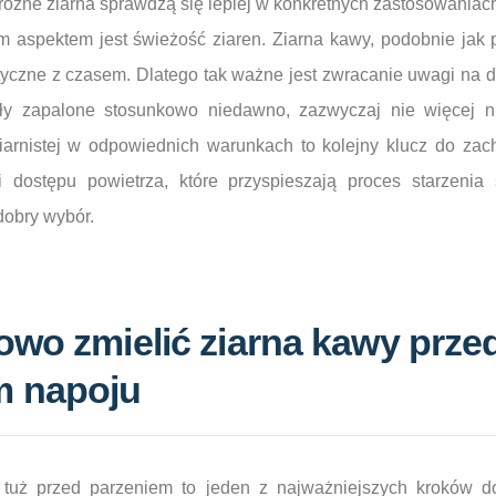
óżne ziarna sprawdzą się lepiej w konkretnych zastosowaniac
 aspektem jest świeżość ziaren. Ziarna kawy, podobnie jak p
yczne z czasem. Dlatego tak ważne jest zwracanie uwagi na d
tały zapalone stosunkowo niedawno, zazwyczaj nie więcej ni
rnistej w odpowiednich warunkach to kolejny klucz do zach
 i dostępu powietrza, które przyspieszają proces starzenia 
dobry wybór.
owo zmielić ziarna kawy prze
m napoju
j tuż przed parzeniem to jeden z najważniejszych kroków 