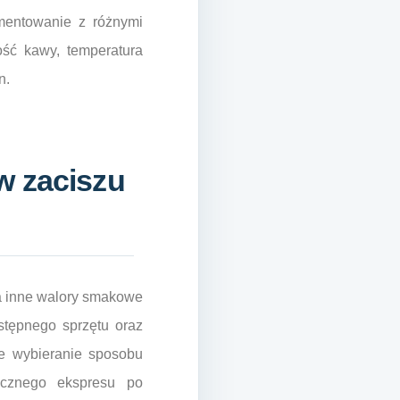
ymentowanie z różnymi
ość kawy, temperatura
n.
w zaciszu
la inne walory smakowe
stępnego sprzętu oraz
e wybieranie sposobu
ycznego ekspresu po