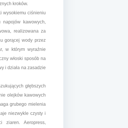
znych kroków.
ki wysokiemu ciśnieniu
u napojów kawowych,
wowa, realizowana za
u gorącej wody przez
r, w którym wyraźnie
czny włoski sposób na
 i działa na zasadzie
szukujących głębszych
enie olejków kawowych
maga grubego mielenia
aje niezwykle czysty i
i ziaren. Aeropress,