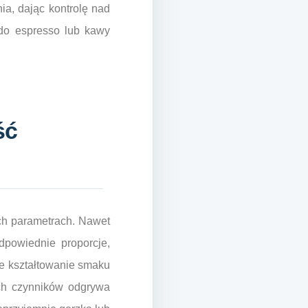
a, dając kontrolę nad
 do espresso lub kawy
ść
ych parametrach. Nawet
dpowiednie proporcje,
e kształtowanie smaku
ych czynników odgrywa