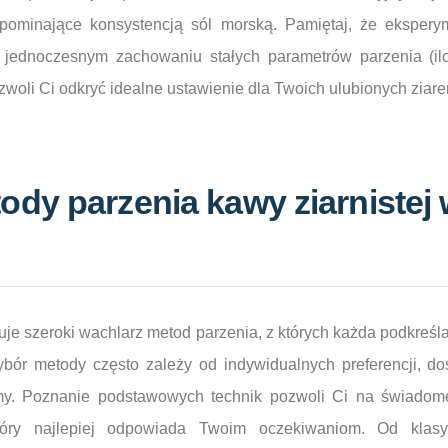
ypominające konsystencją sól morską. Pamiętaj, że eksper
y jednoczesnym zachowaniu stałych parametrów parzenia (il
ozwoli Ci odkryć idealne ustawienie dla Twoich ulubionych ziare
dy parzenia kawy ziarnistej 
eruje szeroki wachlarz metod parzenia, z których każda podkreś
ybór metody często zależy od indywidualnych preferencji, do
my. Poznanie podstawowych technik pozwoli Ci na świadom
tóry najlepiej odpowiada Twoim oczekiwaniom. Od klas