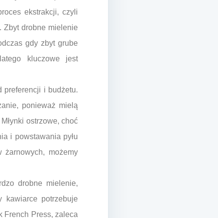
ces ekstrakcji, czyli
 Zbyt drobne mielenie
odczas gdy zbyt grube
atego kluczowe jest
preferencji i budżetu.
zanie, ponieważ mielą
 Młynki ostrzowe, choć
nia i powstawania pyłu
w żarnowych, możemy
rdzo drobne mielenie,
 kawiarce potrzebuje
k French Press, zaleca