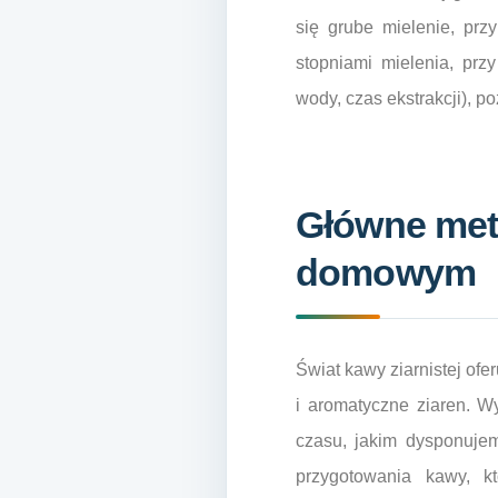
się grube mielenie, prz
stopniami mielenia, prz
wody, czas ekstrakcji), p
Główne meto
domowym
Świat kawy ziarnistej of
i aromatyczne ziaren. W
czasu, jakim dysponuje
przygotowania kawy, k