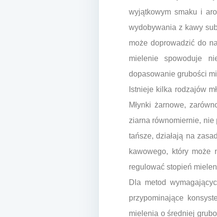
wyjątkowym smaku i arom
wydobywania z kawy subs
może doprowadzić do nad
mielenie spowoduje ni
dopasowanie grubości mi
Istnieje kilka rodzajów 
Młynki żarnowe, zarówno
ziarna równomiernie, nie
tańsze, działają na zasa
kawowego, który może 
regulować stopień mielen
Dla metod wymagających 
przypominające konsyst
mielenia o średniej grub