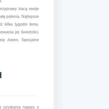
h.
rzyprawy, tracą swoje
atę palenia. Najlepsze
ż kilka tygodni temu.
owania jej świeżości.
się ziaren. Specjalne
d
do uzyskania naparu o