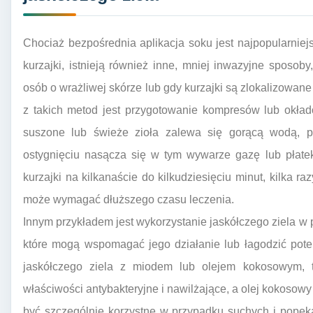
Chociaż bezpośrednia aplikacja soku jest najpopularnie
kurzajki, istnieją również inne, mniej inwazyjne sposo
osób o wrażliwej skórze lub gdy kurzajki są zlokalizowan
z takich metod jest przygotowanie kompresów lub okład
suszone lub świeże zioła zalewa się gorącą wodą, p
ostygnięciu nasącza się w tym wywarze gazę lub płatek
kurzajki na kilkanaście do kilkudziesięciu minut, kilka ra
może wymagać dłuższego czasu leczenia.
Innym przykładem jest wykorzystanie jaskółczego ziela w 
które mogą wspomagać jego działanie lub łagodzić poten
jaskółczego ziela z miodem lub olejem kokosowym, 
właściwości antybakteryjne i nawilżające, a olej kokosow
być szczególnie korzystne w przypadku suchych i popęk