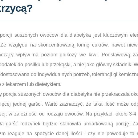
krzycą?
 porcji suszonych owoców dla diabetyka jest kluczowym el
. Ze względu na skoncentrowaną formę cukrów, nawet niewi
zący wpływ na poziom glukozy we krwi. Podstawową zasa
datek do posiłku lub przekąski, a nie jako główny składnik. W
i dostosowana do indywidualnych potrzeb, tolerancji glikemiczn
z lekarzem lub dietetykiem.
y porcja suszonych owoców dla diabetyka nie przekraczała ok
ięcej jednej garści. Warto zaznaczyć, że taka ilość może od
j, w zależności od rodzaju owoców. Na przykład, około 3-4 
ła garść rodzynek będzie stanowiła umiarkowaną porcję. Z
zm reaguje na spożycie danej ilości i czy nie powoduje t