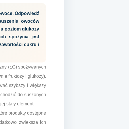
 owoce. Odpowiedź
 suszenie owoców
na poziom glukozy
ch spożycia jest
awartości cukru i
czny (ŁG) spożywanych
e fruktozy i glukozy),
wać szybszy i większy
dchodzić do suszonych
jej stały element.
óre produkty dostępne
datkowo zwiększa ich