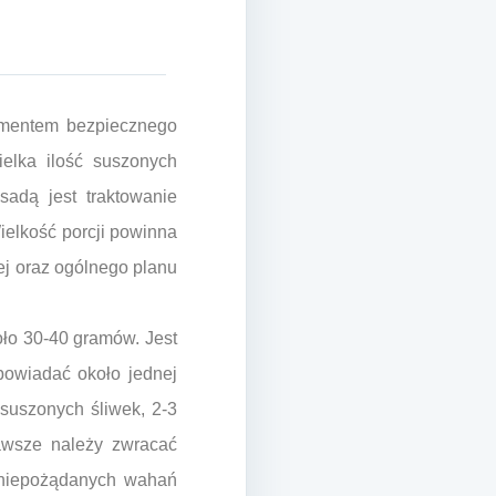
ementem bezpiecznego
elka ilość suszonych
dą jest traktowanie
ielkość porcji powinna
ej oraz ogólnego planu
oło 30-40 gramów. Jest
powiadać około jednej
suszonych śliwek, 2-3
awsze należy zwracać
o niepożądanych wahań