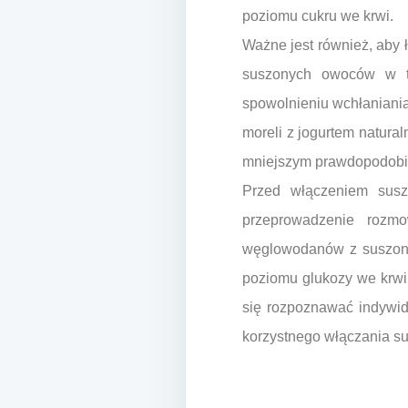
poziomu cukru we krwi.
Ważne jest również, aby 
suszonych owoców w to
spowolnieniu wchłaniania
moreli z jogurtem natura
mniejszym prawdopodobi
Przed włączeniem susz
przeprowadzenie rozmo
węglowodanów z suszony
poziomu glukozy we krwi
się rozpoznawać indywidu
korzystnego włączania s