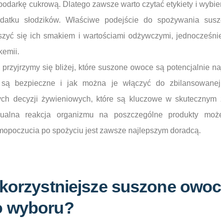
darkę cukrową. Dlatego zawsze warto czytać etykiety i wybier
odatku słodzików. Właściwe podejście do spożywania su
szyć się ich smakiem i wartościami odżywczymi, jednocześnie
kemii.
u przyjrzymy się bliżej, które suszone owoce są potencjalnie 
ci są bezpieczne i jak można je włączyć do zbilansowane
h decyzji żywieniowych, które są kluczowe w skutecznym z
dualna reakcja organizmu na poszczególne produkty może
opoczucia po spożyciu jest zawsze najlepszym doradcą.
jkorzystniejsze suszone owoc
o wyboru?