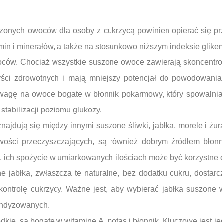
onych owoców dla osoby z cukrzycą powinien opierać się pr
amin i minerałów, a także na stosunkowo niższym indeksie gli
ców. Chociaż wszystkie suszone owoce zawierają skoncentrow
zyści zdrowotnych i mają mniejszy potencjał do powodowan
uwagę na owoce bogate w błonnik pokarmowy, który spowalnia
stabilizacji poziomu glukozy.
najdują się między innymi suszone śliwki, jabłka, morele i żur
ości przeczyszczających, są również dobrym źródłem błonn
 ich spożycie w umiarkowanych ilościach może być korzystne dla
 jabłka, zwłaszcza te naturalne, bez dodatku cukru, dostarcz
ntrolę cukrzycy. Ważne jest, aby wybierać jabłka suszone w
kandyzowanych.
kie, są bogate w witaminę A, potas i błonnik. Kluczowe jest j