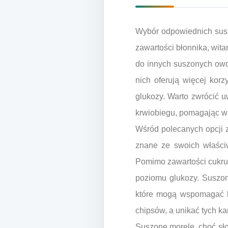
Wybór odpowiednich susz
zawartości błonnika, wit
do innych suszonych owo
nich oferują więcej kor
glukozy. Warto zwrócić 
krwiobiegu, pomagając w 
Wśród polecanych opcji z
znane ze swoich właściw
Pomimo zawartości cukru,
poziomu glukozy. Suszone
które mogą wspomagać ko
chipsów, a unikać tych 
Suszone morele, choć słod