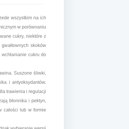
zede wszystkim na ich
kemicznym w porównaniu
ane cukry, niektóre z
ia gwałtownych skoków
 wchłanianie cukru do
awina. Suszone śliwki,
ika i antyoksydantów.
 trawienia i regulacji
ają błonnika i pektyn,
 całości lub w formie
ednak wybieranie wersji