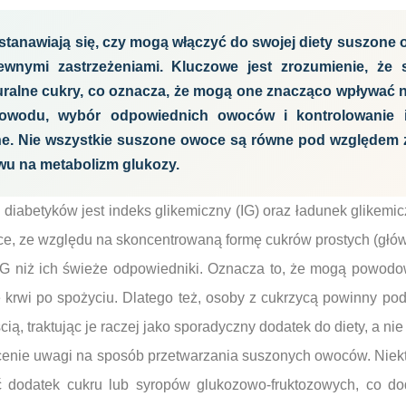
stanawiają się, czy mogą włączyć do swojej diety suszone
pewnymi zastrzeżeniami. Kluczowe jest zrozumienie, że
turalne cukry, co oznacza, że mogą one znacząco wpływać 
owodu, wybór odpowiednich owoców i kontrolowanie i
ne. Nie wszystkie suszone owoce są równe pod względem z
wu na metabolizm glukozy.
iabetyków jest indeks glikemiczny (IG) oraz ładunek glikemi
, ze względu na skoncentrowaną formę cukrów prostych (główni
G niż ich świeże odpowiedniki. Oznacza to, że mogą powodo
 krwi po spożyciu. Dlatego też, osoby z cukrzycą powinny po
ą, traktując je raczej jako sporadyczny dodatek do diety, a nie 
cenie uwagi na sposób przetwarzania suszonych owoców. Niekt
 dodatek cukru lub syropów glukozowo-fruktozowych, co do