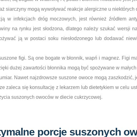
ż siarczyny mogą wywoływać reakcje alergiczne u niektórych 
ją w infekcjach dróg moczowych, jest również źródłem anty
iny na rynku jest słodzona, dlatego należy szukać wersji nat
ożywać ją w postaci soku niesłodzonego lub dodawać niewie
suszone figi. Są one bogate w błonnik, wapń i magnez. Figi 
dzięki dużej zawartości błonnika mogą być spożywane w małych 
 umiar. Nawet najzdrowsze suszone owoce mogą zaszkodzić, je
e zaleca się konsultację z lekarzem lub dietetykiem w celu us
życia suszonych owoców w diecie cukrzycowej.
ptymalne porcje suszonych o