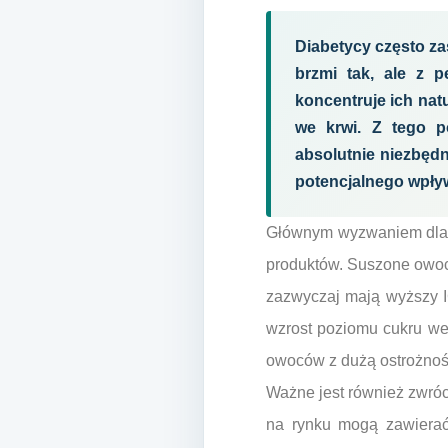
Diabetycy często za
brzmi tak, ale z 
koncentruje ich na
we krwi. Z tego p
absolutnie niezbęd
potencjalnego wpły
Głównym wyzwaniem dla d
produktów. Suszone owoce
zazwyczaj mają wyższy I
wzrost poziomu cukru we
owoców z dużą ostrożności
Ważne jest również zwró
na rynku mogą zawierać