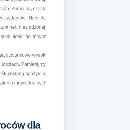
osób. Żurawina, często
oksydantów. Niestety,
uralnej, niesłodzonej.
lkie ilości do innych
mają stosunkowo wysoki
ilościach. Pamiętajmy,
śli zostaną spożyte w
talenia indywidualnych
woców dla