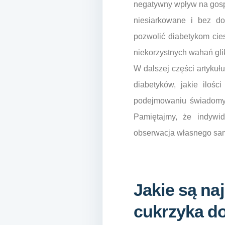
negatywny wpływ na gospo
niesiarkowane i bez d
pozwolić diabetykom cie
niekorzystnych wahań gli
W dalszej części artykuł
diabetyków, jakie iloś
podejmowaniu świadomyc
Pamiętajmy, że indywi
obserwacja własnego sam
Jakie są na
cukrzyka d