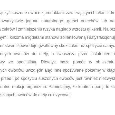
łączyć suszone owoce z produktami zawierającymi białko i zdr
warzystwie jogurtu naturalnego, garści orzechów lub 
 cukrów i zmniejszeniu ryzyka nagłego wzrostu glikemii. Na prz
lnym i kilkoma migdałami stanowi zbilansowaną i satysfakcjonuj
eństwem spowoduje gwałtowny skok cukru niż spożycie samy
onych owoców do diety, a zwłaszcza przed ustaleniem ic
wy ze specjalistą. Dietetyk może pomóc w obliczeniu 
ch owoców, uwzględniając inne spożywane pokarmy w ciągu
 przed i po spożyciu suszonych owoców jest również niezwyk
alne reakcje organizmu. Pamiętajmy, że kontrola porcji to k
uszonych owoców do diety cukrzycowej.