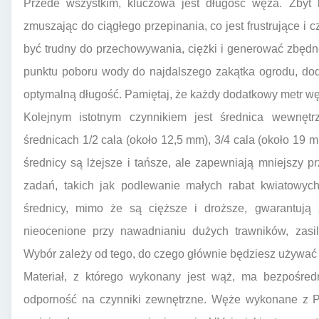
Przede wszystkim, kluczowa jest długość węża. Zbyt k
zmuszając do ciągłego przepinania, co jest frustrujące i
być trudny do przechowywania, ciężki i generować zbędne
punktu poboru wody do najdalszego zakątka ogrodu, doda
optymalną długość. Pamiętaj, że każdy dodatkowy metr wę
Kolejnym istotnym czynnikiem jest średnica wewnę
średnicach 1/2 cala (około 12,5 mm), 3/4 cala (około 19 
średnicy są lżejsze i tańsze, ale zapewniają mniejszy
zadań, takich jak podlewanie małych rabat kwiatowy
średnicy, mimo że są cięższe i droższe, gwarantują 
nieocenione przy nawadnianiu dużych trawników, zasil
Wybór zależy od tego, do czego głównie będziesz używać
Materiał, z którego wykonany jest wąż, ma bezpośredn
odporność na czynniki zewnętrzne. Węże wykonane z P