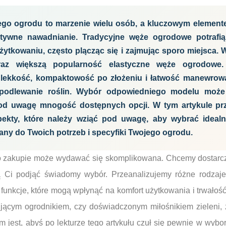
go ogrodu to marzenie wielu osób, a kluczowym element
ktywne nawadnianie. Tradycyjne węże ogrodowe potrafi
ytkowaniu, często plącząc się i zajmując sporo miejsca. 
raz większą popularność elastyczne węże ogrodowe.
ą lekkość, kompaktowość po złożeniu i łatwość manewrow
 podlewanie roślin. Wybór odpowiedniego modelu może
pod uwagę mnogość dostępnych opcji. W tym artykule pr
ekty, które należy wziąć pod uwagę, aby wybrać ideal
y do Twoich potrzeb i specyfiki Twojego ogrodu.
o zakupie może wydawać się skomplikowana. Chcemy dostarc
lą Ci podjąć świadomy wybór. Przeanalizujemy różne rodzaje 
funkcje, które mogą wpłynąć na komfort użytkowania i trwałoś
ującym ogrodnikiem, czy doświadczonym miłośnikiem zieleni, 
 jest, abyś po lekturze tego artykułu czuł się pewnie w wyb