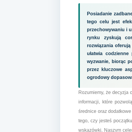
Posiadanie zadbane
tego celu jest efe
przechowywaniu i uż
rynku zyskują co
rozwiązania oferuj
ułatwia codzienne
wyzwanie, biorąc 
przez kluczowe asp
ogrodowy dopasowan
Rozumiemy, że decyzja 
informacji, które pozwo
średnice oraz dodatkowe 
tego, czy jesteś początk
wskazówki. Naszym celem