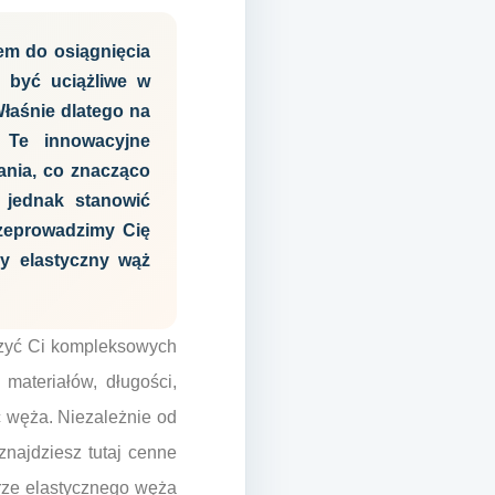
em do osiągnięcia
ą być uciążliwe w
Właśnie dlatego na
 Te innowacyjne
ania, co znacząco
 jednak stanowić
zeprowadzimy Cię
ny elastyczny wąż
zyć Ci kompleksowych
materiałów, długości,
ć węża. Niezależnie od
znajdziesz tutaj cenne
orze elastycznego węża