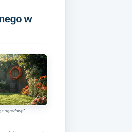
znego w
wąż ogrodowy?