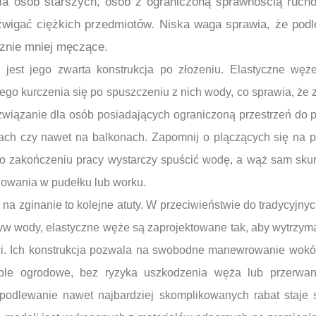
la osób starszych, osób z ograniczoną sprawnością rucho
 dźwigać ciężkich przedmiotów. Niska waga sprawia, że po
cznie mniej męczące.
 jest jego zwarta konstrukcja po złożeniu. Elastyczne wę
go kurczenia się po spuszczeniu z nich wody, co sprawia, że
ozwiązanie dla osób posiadających ograniczoną przestrzeń do
ach czy nawet na balkonach. Zapomnij o plączących się na 
o zakończeniu pracy wystarczy spuścić wodę, a wąż sam skurc
howania w pudełku lub worku.
na zginanie to kolejne atuty. W przeciwieństwie do tradycyjnyc
ływ wody, elastyczne węże są zaprojektowane tak, aby wytrzyma
ści. Ich konstrukcja pozwala na swobodne manewrowanie wokół
ble ogrodowe, bez ryzyka uszkodzenia węża lub przerwa
podlewanie nawet najbardziej skomplikowanych rabat staje si