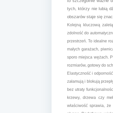
to szczególnie ważne d
tych, którzy nie lubią
obszarów staje się zna
Kolejną kluczową zaletą
zdolność do automatyczne
przestrzeń. To idealne r
małych garażach, piwnic
sporo miejsca wężach. P
rozmiarów, gotowy do sc
Elastyczność i odporność 
załamują i blokują przep
bez utraty funkcjonalno
krzewy, drzewa czy me
właściwość sprawia, że 