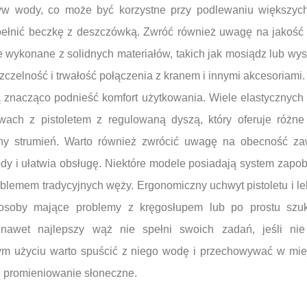
yw wody, co może być korzystne przy podlewaniu większych
ełnić beczkę z deszczówką. Zwróć również uwagę na jakość 
 wykonane z solidnych materiałów, takich jak mosiądz lub wys
zczelność i trwałość połączenia z kranem i innymi akcesoriami.
znacząco podnieść komfort użytkowania. Wiele elastycznych
ach z pistoletem z regulowaną dyszą, który oferuje różne
ilny strumień. Warto również zwrócić uwagę na obecność za
dy i ułatwia obsługę. Niektóre modele posiadają system zapob
oblemem tradycyjnych węży. Ergonomiczny uchwyt pistoletu i 
ą osoby mające problemy z kręgosłupem lub po prostu sz
 nawet najlepszy wąż nie spełni swoich zadań, jeśli ni
m użyciu warto spuścić z niego wodę i przechowywać w mie
i promieniowanie słoneczne.