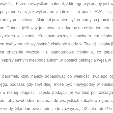
 trwałości. Przede wszystkim materiał, z którego wykonany jest
spotykane są węże wykonane z lateksu lub pianki EVA, czę
tkaniny poliestrowej. Materiał powinien być odporny na promien
e. Dobrze, jeśli wąż jest również odporny na niskie temperatu
zy okres w sezonie. Kolejnym ważnym aspektem jest ciśnieni
n być w stanie wytrzymać ciśnienie wody w Twojej instalacji,
jest znacznie wyższe niż standardowe ciśnienie, co zap
 nieprzyjemnym niespodziankom w postaci pęknięcia węża w
 parametr, który należy dopasować do wielkości swojego og
ięgu, podczas gdy zbyt długi może być niewygodny w obsłu
 o różnej długości, często podając jej wartość po rozciągn
m, aby swobodnie docierać do wszystkich zakątków ogrodu.
 wody. Standardowe średnice to zazwyczaj 1/2 cala lub 3/4 c