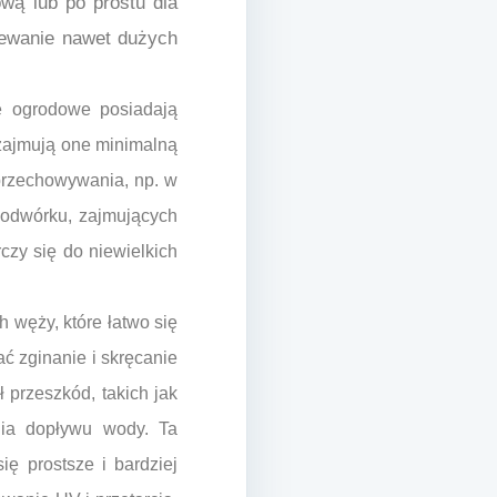
wą lub po prostu dla
dlewanie nawet dużych
że ogrodowe posiadają
 zajmują one minimalną
 przechowywania, np. w
podwórku, zajmujących
zy się do niewielkich
h węży, które łatwo się
ć zginanie i skręcanie
 przeszkód, takich jak
nia dopływu wody. Ta
ę prostsze i bardziej