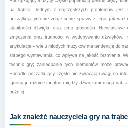
Początkujący muzycy często popełniają pewne błędy, któ
na trąbce. Jednym z najczęstszych problemów jest 
początkujących nie zdaje sobie sprawy z tego, jak waż
stabilności dźwięku oraz jego głośności. Niewłaściw
zmęczenia oraz trudności w wydobywaniu dźwięków. I
artykulacja – wielu młodych muzyków ma tendencję do nad
słabego wymawiania, co wpływa na jakość brzmienia. Waż
technik gry; zaniedbanie tych elementów może prowad
Ponadto początkujący często nie zwracają uwagi na inton
ignorując różnice tonalne między dźwiękami mogą nabr
później.
Jak znaleźć nauczyciela gry na trąb