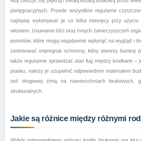
Aby cieszyć się piękną i trwałą kostką brukową przez wiele
pielęgnacyjnych. Przede wszystkim regularne czyszcze
najlepiej wykonywać je co kilka miesięcy przy użyciu 
włosiem. Usuwanie liści oraz innych zanieczyszczeń or
porostów, które mogą negatywnie wpłynąć na wygląd i tr
zastosować impregnat ochronny, który stworzy barierę p
także regularnie sprawdzać stan fug między kostkami – 
piasku, należy je uzupełnić odpowiednim materiałem bu
soli drogowej zimą na nawierzchniach brukowych,
strukturalnych.
Jakie są różnice między różnymi ro
Wybór odpowiedniego rodzaju kostki brukowej ma klucz