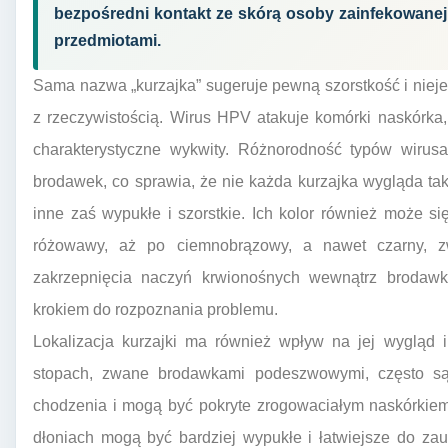
bezpośredni kontakt ze skórą osoby zainfekowanej
przedmiotami.
Sama nazwa „kurzajka” sugeruje pewną szorstkość i niejed
z rzeczywistością. Wirus HPV atakuje komórki naskórka,
charakterystyczne wykwity. Różnorodność typów wiru
brodawek, co sprawia, że nie każda kurzajka wygląda tak
inne zaś wypukłe i szorstkie. Ich kolor również może si
różowawy, aż po ciemnobrązowy, a nawet czarny, zw
zakrzepnięcia naczyń krwionośnych wewnątrz brodawki
krokiem do rozpoznania problemu.
Lokalizacja kurzajki ma również wpływ na jej wygląd i
stopach, zwane brodawkami podeszwowymi, często s
chodzenia i mogą być pokryte zrogowaciałym naskórkiem, c
dłoniach mogą być bardziej wypukłe i łatwiejsze do za