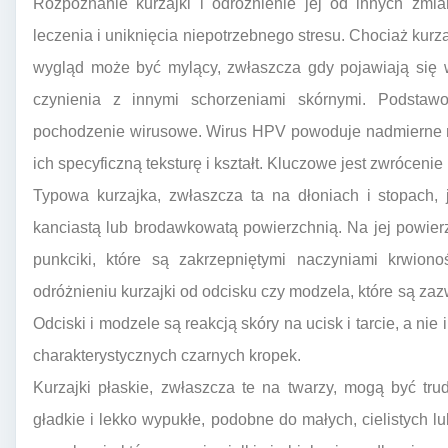
Rozpoznanie kurzajki i odróżnienie jej od innych zmi
leczenia i uniknięcia niepotrzebnego stresu. Chociaż kurz
wygląd może być mylący, zwłaszcza gdy pojawiają się
czynienia z innymi schorzeniami skórnymi. Podstawo
pochodzenie wirusowe. Wirus HPV powoduje nadmierne r
ich specyficzną teksturę i kształt. Kluczowe jest zwróceni
Typowa kurzajka, zwłaszcza ta na dłoniach i stopach, 
kanciastą lub brodawkowatą powierzchnią. Na jej powier
punkciki, które są zakrzepniętymi naczyniami krwio
odróżnieniu kurzajki od odcisku czy modzela, które są zazw
Odciski i modzele są reakcją skóry na ucisk i tarcie, a nie
charakterystycznych czarnych kropek.
Kurzajki płaskie, zwłaszcza te na twarzy, mogą być tr
gładkie i lekko wypukłe, podobne do małych, cielistych