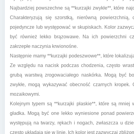
Najbardziej powszechne są **kurzajki zwykłe**, które najc
Charakteryzują się szorstką, nierówną powierzchnią, 
pojedyncze lub występować w skupiskach. Kolor zazwycz
być również lekko brązowawe. Na ich powierzchni czę
zakrzepłe naczynia krwionośne.
Następnie mamy **kurzajki podeszwowe**, które lokalizu
Ze względu na nacisk podczas chodzenia, często wrasta
grubą warstwą zrogowaciałego naskórka. Mogą być bol
zwykłe, mogą wykazywać obecność czarnych kropek. C
mozaikowymi.
Kolejnym typem są **kurzajki płaskie**, które są mniej
gładka. Mogą być one lekko wyniesione ponad powierzch
występują na twarzy, rękach i nogach, zwłaszcza u dzie
często układają się w linie. Ich kolor jest zazwyczaj zbliżo