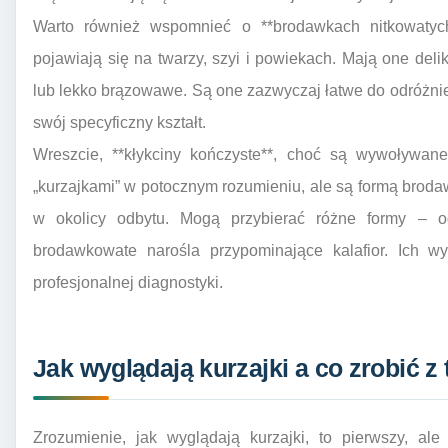
Warto również wspomnieć o **brodawkach nitkowatych*
pojawiają się na twarzy, szyi i powiekach. Mają one delik
lub lekko brązowawe. Są one zazwyczaj łatwe do odróżni
swój specyficzny kształt.
Wreszcie, **kłykciny kończyste**, choć są wywoływa
„kurzajkami” w potocznym rozumieniu, ale są formą brodaw
w okolicy odbytu. Mogą przybierać różne formy – od
brodawkowate narośla przypominające kalafior. Ich w
profesjonalnej diagnostyki.
Jak wyglądają kurzajki a co zrobić z
Zrozumienie, jak wyglądają kurzajki, to pierwszy, al