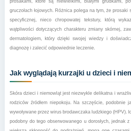
prosakami, które są niewielkimi, białymi grudkami, p
gruczołach łojowych. Różnica polega na tym, że prosaki są
specyficznej, nieco chropowatej tekstury, którą wyka
wątpliwości dotyczących charakteru zmiany skórnej, za
dermatologiem, który dzięki swojej wiedzy i doświad
diagnozę i zalecić odpowiednie leczenie.
Jak wyglądają kurzajki u dzieci i ni
Skóra dzieci i niemowląt jest niezwykle delikatna i wraż
rodziców źródłem niepokoju. Na szczęście, podobnie ja
wywoływane przez wirus brodawczaka ludzkiego (HPV). Ich
podobny do tego obserwowanego u dorosłych, jednak z u
większą skłonność do podrażnień, mogą one czasami 