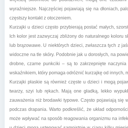
wyraźniejsze. Najczęściej pojawiają się na dłoniach, pal
częstszy kontakt z otoczeniem.
Kurzajki u dzieci często przybierają postać małych, szor
Ich kolor jest zazwyczaj zbliżony do naturalnego koloru
lub brązowawe. U niektórych dzieci, zwłaszcza tych z jaś
widoczne na tle skóry. Podobnie jak u dorosłych, na pow
drobne, czarne punkciki – są to zakrzepnięte naczyni
wskaźnikiem, który pomaga odróżnić kurzajkę od innych, 
Kurzajki płaskie są również częste u dzieci i mogą poj
twarzy, szyi lub rękach. Mają one gładką, lekko wypuk
zauważenia niż brodawki typowe. Często pojawiają się w 
podczas drapania. Warto podkreślić, że układ odpornośc
może wpływać na sposób reagowania organizmu na infekc
u dzieci mogą ustępować samoistnie w ciągu kilku miesię