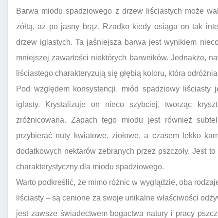
Barwa miodu spadziowego z drzew liściastych może wah
żółtą, aż po jasny brąz. Rzadko kiedy osiąga on tak in
drzew iglastych. Ta jaśniejsza barwa jest wynikiem nie
mniejszej zawartości niektórych barwników. Jednakże, 
liściastego charakteryzują się głębią koloru, która odróżn
Pod względem konsystencji, miód spadziowy liściasty j
iglasty. Krystalizuje on nieco szybciej, tworząc krys
zróżnicowana. Zapach tego miodu jest również subtel
przybierać nuty kwiatowe, ziołowe, a czasem lekko ka
dodatkowych nektarów zebranych przez pszczoły. Jest to 
charakterystyczny dla miodu spadziowego.
Warto podkreślić, że mimo różnic w wyglądzie, oba rodzaj
liściasty – są cenione za swoje unikalne właściwości odży
jest zawsze świadectwem bogactwa natury i pracy pszczó