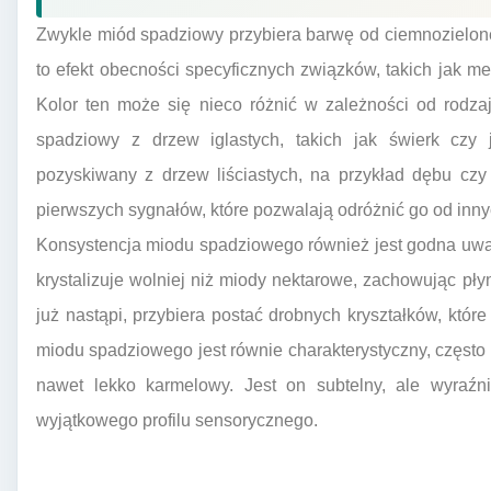
Zwykle miód spadziowy przybiera barwę od ciemnozielonej
to efekt obecności specyficznych związków, takich jak me
Kolor ten może się nieco różnić w zależności od rodza
spadziowy z drzew iglastych, takich jak świerk czy j
pozyskiwany z drzew liściastych, na przykład dębu czy
pierwszych sygnałów, które pozwalają odróżnić go od inn
Konsystencja miodu spadziowego również jest godna uwagi
krystalizuje wolniej niż miody nektarowe, zachowując płyn
już nastąpi, przybiera postać drobnych kryształków, które
miodu spadziowego jest równie charakterystyczny, często
nawet lekko karmelowy. Jest on subtelny, ale wyraźn
wyjątkowego profilu sensorycznego.