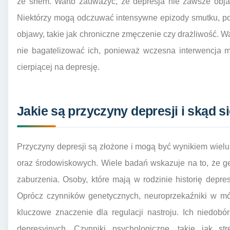
ze snem. Warto zauważyć, że depresja nie zawsze obja
Niektórzy mogą odczuwać intensywne epizody smutku, po
objawy, takie jak chroniczne zmęczenie czy drażliwość. W
nie bagatelizować ich, ponieważ wczesna interwencja 
cierpiącej na depresję.
Jakie są przyczyny depresji i skąd s
Przyczyny depresji są złożone i mogą być wynikiem wiel
oraz środowiskowych. Wiele badań wskazuje na to, że ge
zaburzenia. Osoby, które mają w rodzinie historię depres
Oprócz czynników genetycznych, neuroprzekaźniki w móz
kluczowe znaczenie dla regulacji nastroju. Ich niedo
depresyjnych. Czynniki psychologiczne, takie jak st