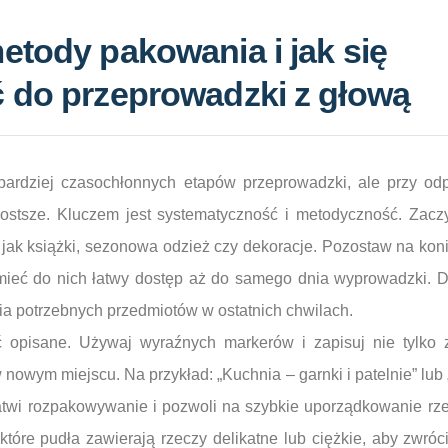
tody pakowania i jak się
 do przeprowadzki z głową
bardziej czasochłonnych etapów przeprowadzki, ale przy od
rostsze. Kluczem jest systematyczność i metodyczność. Zacz
 jak książki, sezonowa odzież czy dekoracje. Pozostaw na kon
ieć do nich łatwy dostęp aż do samego dnia wyprowadzki. D
 potrzebnych przedmiotów w ostatnich chwilach.
opisane. Używaj wyraźnych markerów i zapisuj nie tylko z
owym miejscu. Na przykład: „Kuchnia – garnki i patelnie” lub „
łatwi rozpakowywanie i pozwoli na szybkie uporządkowanie 
tóre pudła zawierają rzeczy delikatne lub ciężkie, aby zwróc