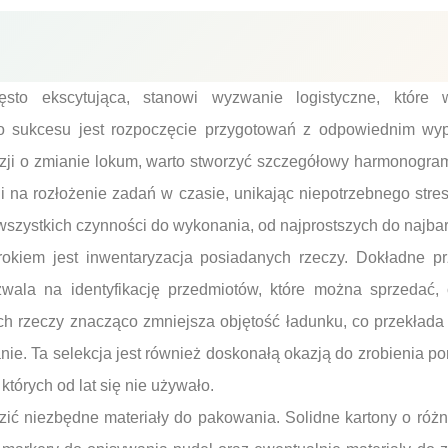
ęsto ekscytująca, stanowi wyzwanie logistyczne, które
o sukcesu jest rozpoczęcie przygotowań z odpowiednim wy
ji o zmianie lokum, warto stworzyć szczegółowy harmonogram
 na rozłożenie zadań w czasie, unikając niepotrzebnego stres
 wszystkich czynności do wykonania, od najprostszych do najbar
okiem jest inwentaryzacja posiadanych rzeczy. Dokładne prz
ala na identyfikację przedmiotów, które można sprzedać, 
ch rzeczy znacząco zmniejsza objętość ładunku, co przekłada 
nie. Ta selekcja jest również doskonałą okazją do zrobienia po
tórych od lat się nie używało.
ić niezbędne materiały do pakowania. Solidne kartony o różny