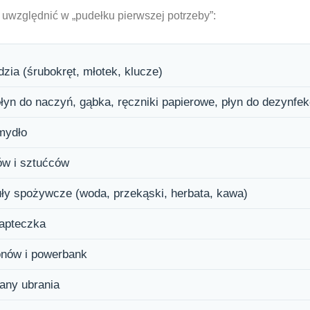
to uwzględnić w „pudełku pierwszej potrzeby”:
ia (śrubokręt, młotek, klucze)
płyn do naczyń, gąbka, ręczniki papierowe, płyn do dezynfekc
 mydło
ków i sztućców
ły spożywcze (woda, przekąski, herbata, kawa)
 apteczka
onów i powerbank
any ubrania