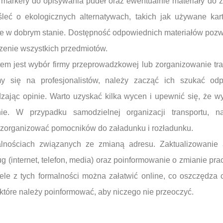
 markery do opisywania pudeł oraz ewentualnie materiały do 
leć o ekologicznych alternatywach, takich jak używane kart
pne w dobrym stanie. Dostępność odpowiednich materiałów pozw
zenie wszystkich przedmiotów.
m jest wybór firmy przeprowadzkowej lub zorganizowanie tr
my się na profesjonalistów, należy zacząć ich szukać od
dzając opinie. Warto uzyskać kilka wycen i upewnić się, że w
ie. W przypadku samodzielnej organizacji transportu, n
 zorganizować pomocników do załadunku i rozładunku.
lnościach związanych ze zmianą adresu. Zaktualizowanie 
 (internet, telefon, media) oraz poinformowanie o zmianie pr
ele z tych formalności można załatwić online, co oszczędza 
ób, które należy poinformować, aby niczego nie przeoczyć.