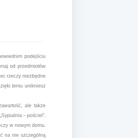
powiednim podejściu
ynaj od przedmiotów
iec rzeczy niezbędne
zięki temu unikniesz
awartość, ale także
Sypialnia – pościel”.
rzeczy w nowym domu.
ić na nie szczególną