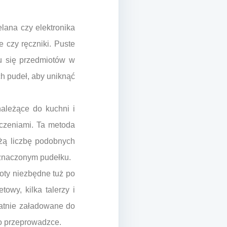
lana czy elektronika
e czy ręczniki. Puste
u się przedmiotów w
ch pudeł, aby uniknąć
ależące do kuchni i
zczeniami. Ta metoda
żą liczbę podobnych
oznaczonym pudełku.
oty niezbędne tuż po
owy, kilka talerzy i
tatnie załadowane do
po przeprowadzce.