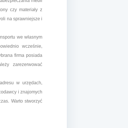
zabezpieczania mebli
ony czy materiały z
oli na sprawniejsze i
ansportu we własnym
powiednio wcześnie,
ybrana firma posiada
ależy zarezerwować
adresu w urzędach,
acodawcy i znajomych
czas. Warto stworzyć