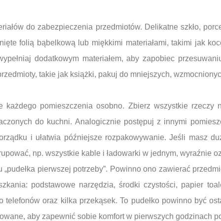
iałów do zabezpieczenia przedmiotów. Delikatne szkło, porce
ięte folią bąbelkową lub miękkimi materiałami, takimi jak koc
 wypełniaj dodatkowym materiałem, aby zapobiec przesuwani
 przedmioty, takie jak książki, pakuj do mniejszych, wzmocniony
 każdego pomieszczenia osobno. Zbierz wszystkie rzeczy n
aczonych do kuchni. Analogicznie postępuj z innymi pomies
rządku i ułatwia późniejsze rozpakowywanie. Jeśli masz du
rupować, np. wszystkie kable i ładowarki w jednym, wyraźnie 
 „pudełka pierwszej potrzeby”. Powinno ono zawierać przedmi
kania: podstawowe narzędzia, środki czystości, papier toalet
do telefonów oraz kilka przekąsek. To pudełko powinno być os
adowane, aby zapewnić sobie komfort w pierwszych godzinach 