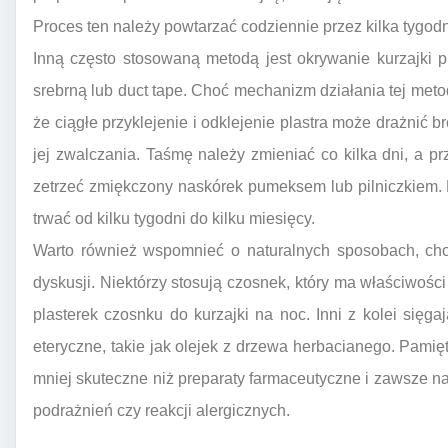
Proces ten należy powtarzać codziennie przez kilka tygodn
Inną często stosowaną metodą jest okrywanie kurzajki p
srebrną lub duct tape. Choć mechanizm działania tej metod
że ciągłe przyklejenie i odklejenie plastra może drażnić
jej zwalczania. Taśmę należy zmieniać co kilka dni, a 
zetrzeć zmiękczony naskórek pumeksem lub pilniczkiem.
trwać od kilku tygodni do kilku miesięcy.
Warto również wspomnieć o naturalnych sposobach, cho
dyskusji. Niektórzy stosują czosnek, który ma właściwości
plasterek czosnku do kurzajki na noc. Inni z kolei sięgaj
eteryczne, takie jak olejek z drzewa herbacianego. Pami
mniej skuteczne niż preparaty farmaceutyczne i zawsze n
podrażnień czy reakcji alergicznych.