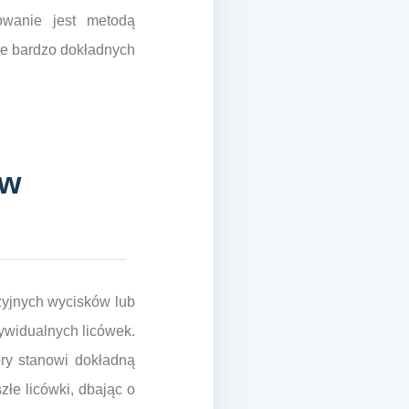
owanie jest metodą
ie bardzo dokładnych
 w
zyjnych wycisków lub
ywidualnych licówek.
ry stanowi dokładną
łe licówki, dbając o