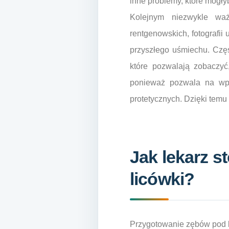
inne problemy, które mogł
Kolejnym niezwykle wa
rentgenowskich, fotografii
przyszłego uśmiechu. Częs
które pozwalają zobaczyć
ponieważ pozwala na wpr
protetycznych. Dzięki tem
Jak lekarz 
licówki?
Przygotowanie zębów pod l