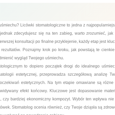
śmiechu? Licówki stomatologiczne to jedna z najpopularnie
 jednak zdecydujesz się na ten zabieg, warto zrozumieć, jak
erwszej konsultacji po finalne przyklejenie, każdy etap jest klu
 rezultatów. Poznajmy krok po kroku, jak powstają te cienkie
 odmienić wygląd Twojego uśmiechu.
tologicznym to dopiero początek drogi do idealnego uśmiech
matologii estetycznej, przeprowadza szczegółową analizę Tw
 oczekiwań estetycznych. Na tym etapie omawiane są różne r
zewidywany efekt końcowy. Kluczowe jest dopasowanie materi
a, czy bardziej ekonomiczny kompozyt. Wybór ten wpływa nie 
icówek. Stomatolog ocenia również, czy Twoje dziąsła są zdrow