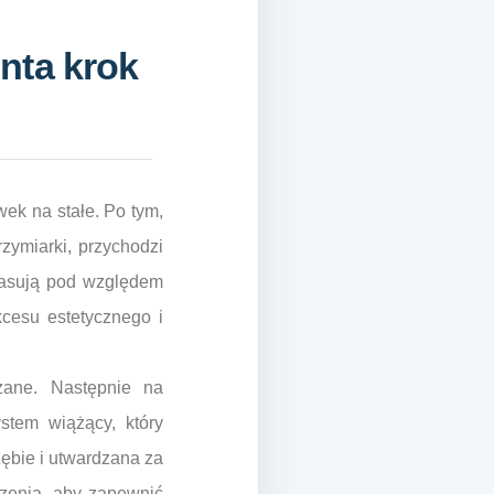
nta krok
ek na stałe. Po tym,
zymiarki, przychodzi
 pasują pod względem
kcesu estetycznego i
zane. Następnie na
stem wiążący, który
zębie i utwardzana za
czenia, aby zapewnić