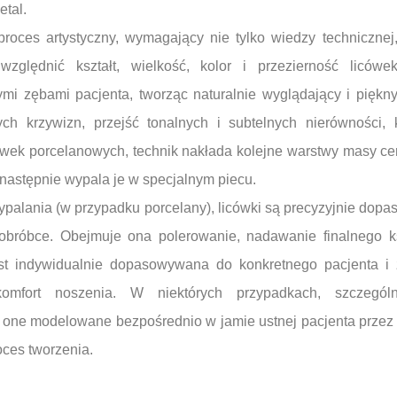
etal.
proces artystyczny, wymagający nie tylko wiedzy technicznej
względnić kształt, wielkość, kolor i przezierność licówe
mi zębami pacjenta, tworząc naturalnie wyglądający i pięk
nych krzywizn, przejść tonalnych i subtelnych nierówności,
ówek porcelanowych, technik nakłada kolejne warstwy masy ce
 następnie wypala je w specjalnym piecu.
ypalania (w przypadku porcelany), licówki są precyzyjnie do
obróbce. Obejmuje ona polerowanie, nadawanie finalnego ksz
est indywidualnie dopasowywana do konkretnego pacjenta i
komfort noszenia. W niektórych przypadkach, szczegól
ne modelowane bezpośrednio w jamie ustnej pacjenta przez 
oces tworzenia.