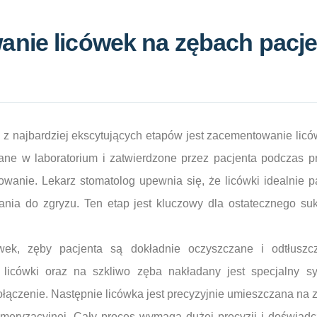
nie licówek na zębach pacje
z najbardziej ekscytujących etapów jest zacementowanie liców
ane w laboratorium i zatwierdzone przez pacjenta podczas pr
owanie. Lekarz stomatolog upewnia się, że licówki idealnie
wania do zgryzu. Ten etap jest kluczowy dla ostatecznego su
ówek, zęby pacjenta są dokładnie oczyszczane i odtłuszc
licówki oraz na szkliwo zęba nakładany jest specjalny sy
łączenie. Następnie licówka jest precyzyjnie umieszczana na 
meryzacyjnej. Cały proces wymaga dużej precyzji i doświad