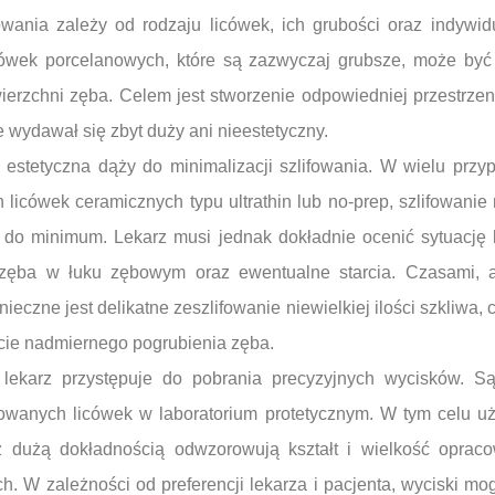
wania zależy od rodzaju licówek, ich grubości oraz indywi
cówek porcelanowych, które są zazwyczaj grubsze, może być 
ierzchni zęba. Celem jest stworzenie odpowiedniej przestrzeni
 wydawał się zbyt duży ani nieestetyczny.
estetyczna dąży do minimalizacji szlifowania. W wielu przy
 licówek ceramicznych typu ultrathin lub no-prep, szlifowani
 do minimum. Lekarz musi jednak dokładnie ocenić sytuację k
 zęba w łuku zębowym oraz ewentualne starcia. Czasami, 
ieczne jest delikatne zeszlifowanie niewielkiej ilości szkliwa,
ęcie nadmiernego pogrubienia zęba.
lekarz przystępuje do pobrania precyzyjnych wycisków. S
owanych licówek w laboratorium protetycznym. W tym celu uż
z dużą dokładnością odwzorowują kształt i wielkość opra
. W zależności od preferencji lekarza i pacjenta, wyciski mo