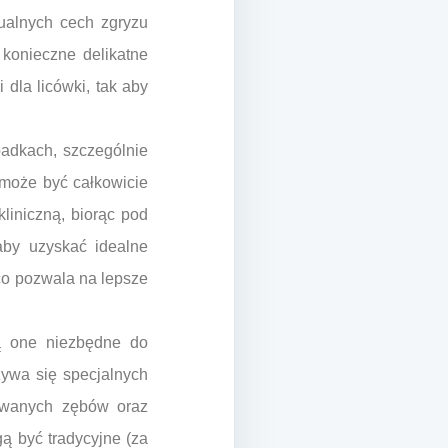
dualnych cech zgryzu
konieczne delikatne
 dla licówki, tak aby
padkach, szczególnie
e może być całkowicie
liniczną, biorąc pod
aby uzyskać idealne
 co pozwala na lepsze
ą one niezbędne do
ywa się specjalnych
cowanych zębów oraz
gą być tradycyjne (za