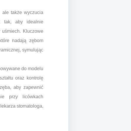
, ale także wyczucia
k tak, aby idealnie
ny uśmiech. Kluczowe
 które nadają zębom
ramicznej, symulując
pasowywane do modelu
tałtu oraz kontrolę
 zęba, aby zapewnić
nie przy licówkach
lekarza stomatologa,