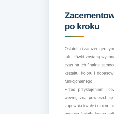
Zacementowa
po kroku
Ostatnim i zarazem jednym 
jak licówki zostaną wykon
czas na ich finalne zamoc
kształtu, koloru i dopaso
funkcjonalnego.
Przed przyklejeniem lic
wewnętrzną powierzchnię 
zapewnia trwałe i mocne po
pomocą światła lampy poli