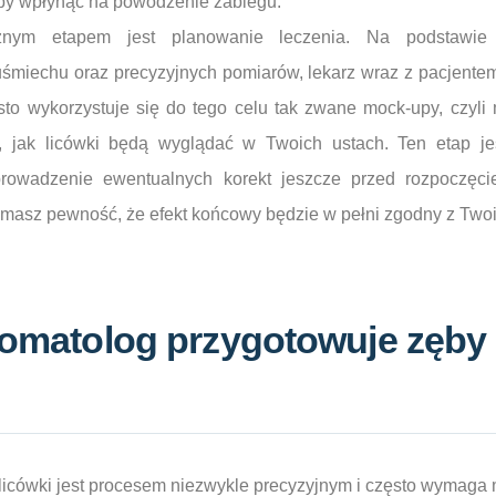
yby wpłynąć na powodzenie zabiegu.
żnym etapem jest planowanie leczenia. Na podstawie
 uśmiechu oraz precyzyjnych pomiarów, lekarz wraz z pacjente
to wykorzystuje się do tego celu tak zwane mock-upy, czyl
, jak licówki będą wyglądać w Twoich ustach. Ten etap jest
owadzenie ewentualnych korekt jeszcze przed rozpoczęci
u masz pewność, że efekt końcowy będzie w pełni zgodny z Two
stomatolog przygotowuje zęby
icówki jest procesem niezwykle precyzyjnym i często wymaga m