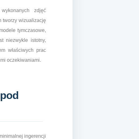
 wykonanych zdjęć
m tworzy wizualizację
i modele tymczasowe,
 niezwykle istotny,
em właściwych prac
imi oczekiwaniami.
 pod
inimalnej ingerencji