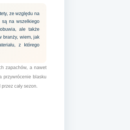
tety, ze względu na
e są na wszelkiego
obuwia, ale także
w branży, wiem, jak
eriału, z którego
ych zapachów, a nawet
a przywrócenie blasku
 przez cały sezon.