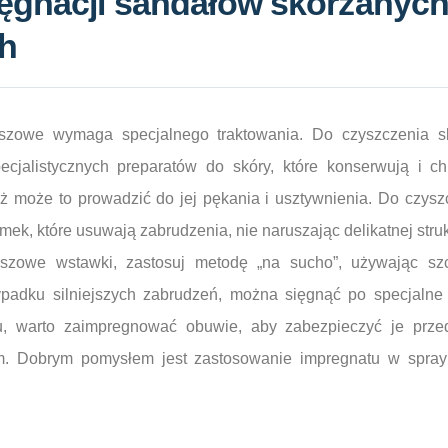
ęgnacji sandałów skórzanych
h
zowe wymaga specjalnego traktowania. Do czyszczenia sk
pecjalistycznych preparatów do skóry, które konserwują i ch
ż może to prowadzić do jej pękania i usztywnienia. Do czys
mek, które usuwają zabrudzenia, nie naruszając delikatnej struk
szowe wstawki, zastosuj metodę „na sucho”, używając sz
ypadku silniejszych zabrudzeń, można sięgnąć po specjalne
, warto zaimpregnować obuwie, aby zabezpieczyć je przed
. Dobrym pomysłem jest zastosowanie impregnatu w spra