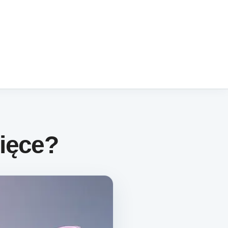
cięce?