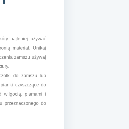
 i
óry najlepiej używać
ronią materiał. Unikaj
zczenia zamszu używaj
tury.
czotki do zamszu lub
 pianki czyszczące do
 wilgocią, plamami i
yu przeznaczonego do