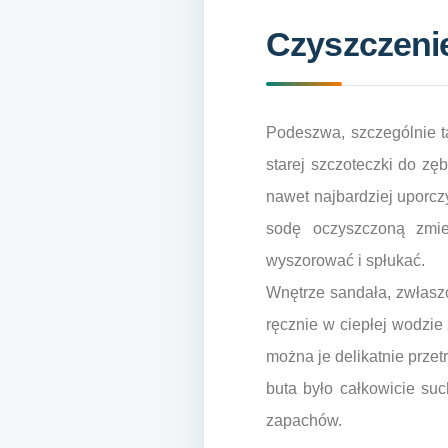
Czyszczeni
Podeszwa, szczególnie ta
starej szczoteczki do zę
nawet najbardziej uporc
sodę oczyszczoną zmie
wyszorować i spłukać.
Wnętrze sandała, zwłasz
ręcznie w ciepłej wodzi
można je delikatnie przet
buta było całkowicie su
zapachów.