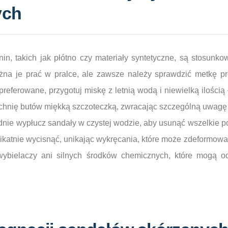
ych
in, takich jak płótno czy materiały syntetyczne, są stosunk
żna je prać w pralce, ale zawsze należy sprawdzić metkę pro
preferowane, przygotuj miskę z letnią wodą i niewielką ilości
zchnię butów miękką szczoteczką, zwracając szczególną uwagę
nie wypłucz sandały w czystej wodzie, aby usunąć wszelkie po
katnie wycisnąć, unikając wykręcania, które może zdeformowa
wybielaczy ani silnych środków chemicznych, które mogą o