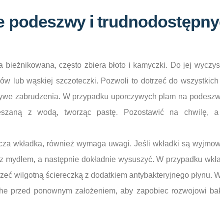
e podeszwy i trudnodostępny
 bieżnikowana, często zbiera błoto i kamyczki. Do jej wyczys
bów lub wąskiej szczoteczki. Pozwoli to dotrzeć do wszystki
zywe zabrudzenia. W przypadku uporczywych plam na podesz
szaną z wodą, tworząc pastę. Pozostawić na chwilę, a 
cza wkładka, również wymaga uwagi. Jeśli wkładki są wyjmo
e z mydłem, a następnie dokładnie wysuszyć. W przypadku wk
rzeć wilgotną ściereczką z dodatkiem antybakteryjnego płynu. 
che przed ponownym założeniem, aby zapobiec rozwojowi bakt