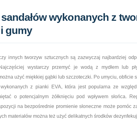
a sandałów wykonanych z two
 i gumy
czy innych tworzyw sztucznych są zazwyczaj najbardziej odp
 Najczęściej wystarczy przemyć je wodą z mydłem lub p
ożna użyć miękkiej gąbki lub szczoteczki. Po umyciu, obficie 
ykonanych z pianki EVA, która jest popularna ze względ
miętać o potencjalnym żółknięciu pod wpływem słońca. Reg
kspozycji na bezpośrednie promienie słoneczne może pomóc z
ych materiałów można też użyć delikatnych środków dezynfeku