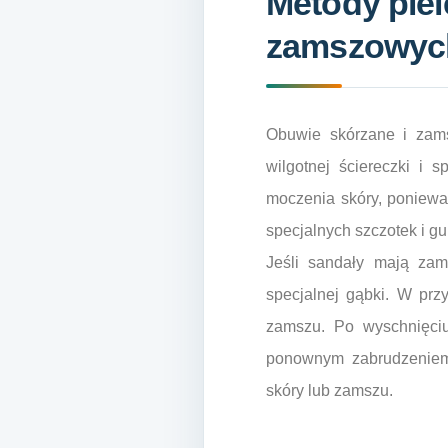
Metody piel
zamszowyc
Obuwie skórzane i zams
wilgotnej ściereczki i s
moczenia skóry, poniewa
specjalnych szczotek i gu
Jeśli sandały mają zam
specjalnej gąbki. W prz
zamszu. Po wyschnięciu
ponownym zabrudzeniem
skóry lub zamszu.