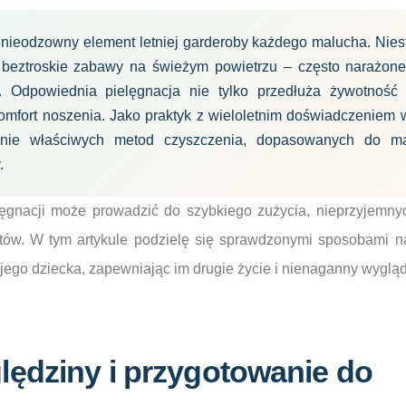
 nieodzowny element letniej garderoby każdego malucha. Nies
 beztroskie zabawy na świeżym powietrzu – często narażon
. Odpowiednia pielęgnacja nie tylko przedłuża żywotność 
omfort noszenia. Jako praktyk z wieloletnim doświadczeniem 
nie właściwych metod czyszczenia, dopasowanych do mat
.
ęgnacji może prowadzić do szybkiego zużycia, nieprzyjemn
utów. W tym artykule podzielę się sprawdzonymi sposobami n
go dziecka, zapewniając im drugie życie i nienaganny wygląd
ędziny i przygotowanie do