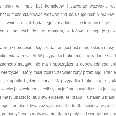
 Wniosek ten musi być kompletny i zawierać wszystkie 
ności może skutkować wezwaniami do uzupełnienia braków, 
niu wniosku sąd bada jego zasadność. Jeśli wniosek jest 
zeniu upadłości. Jest to moment, w którym następuje po
 rolę w procesie. Jego zadaniem jest ustalenie składu masy 
spokojenia wierzycieli. W przypadku braku majątku, zadanie syn
e żadnego majątku nie ma i sporządzeniu odpowiedniego sp
 wierzycieli, który musi zostać zatwierdzony przez sąd. Plan t
resie upadły będzie spłacać. W przypadku braku majątku, pl
łkowite jej zwolnienie, jeśli sytuacja finansowa dłużnika jest w
 masy upadłości (lub stwierdzeniu jej braku) i ustaleniu planu
dłego. Ten okres trwa zazwyczaj od 12 do 36 miesięcy, w zależ
ro po pomyślnym zrealizowaniu planu spłaty sąd wydaje posta