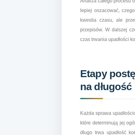
Analiza całego procesu
lepiej oszacować, czeg
kwestia czasu, ale prz
przepisów. W dalszej cz
czas trwania upadłości k
Etapy post
na długość
Każda sprawa upadłościow
które determinują jej og
długo trwa upadłość ko