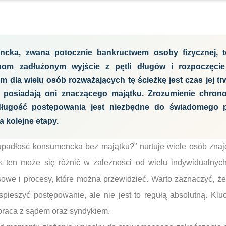
cka, zwana potocznie bankructwem osoby fizycznej, 
bom zadłużonym wyjście z pętli długów i rozpoczęci
dla wielu osób rozważających tę ścieżkę jest czas jej tr
e posiadają oni znaczącego majątku. Zrozumienie chrono
ługość postępowania jest niezbędne do świadomego po
a kolejne etapy.
 upadłość konsumencka bez majątku?” nurtuje wiele osób znaj
as ten może się różnić w zależności od wielu indywidualnyc
sowe i procesy, które można przewidzieć. Warto zaznaczyć, ż
pieszyć postępowanie, ale nie jest to regułą absolutną. Klu
praca z sądem oraz syndykiem.