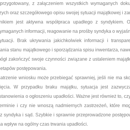
 przygotowany, z załączeniem wszystkich wymaganych dok
ch oraz szczegółowego opisu swojej sytuacji majątkowej i za
nnikiem jest aktywna współpraca upadłego z syndykiem. 
ymaganych informacji, reagowanie na prośby syndyka o wyjaśn
ytuacji. Brak ukrywania jakichkolwiek informacji i transpa
ania stanu majątkowego i sporządzania spisu inwentarza, nawet 
mógł zakończyć swoje czynności związane z ustaleniem majątk
h etapów postępowania.
trzenie wniosku może przebiegać sprawniej, jeśli nie ma sk
ięcia. W przypadku braku majątku, sytuacja jest zazwycz
tanowienia o ogłoszeniu upadłości. Ważne jest również to, czy
terminie i czy nie wnoszą nadmiernych zastrzeżeń, które mo
zez syndyka i sąd. Szybkie i sprawnie przeprowadzone postęp
ma wpływ na ogólny czas trwania upadłości.