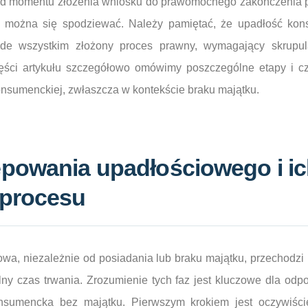
 od momentu złożenia wniosku do prawomocnego zakończenia
o można się spodziewać. Należy pamiętać, że upadłość kon
ede wszystkim złożony proces prawny, wymagający skrupula
ęści artykułu szczegółowo omówimy poszczególne etapy i c
onsumenckiej, zwłaszcza w kontekście braku majątku.
ępowania upadłościowego i i
 procesu
a, niezależnie od posiadania lub braku majątku, przechodzi 
ólny czas trwania. Zrozumienie tych faz jest kluczowe dla odpo
nsumencka bez majątku. Pierwszym krokiem jest oczywiści