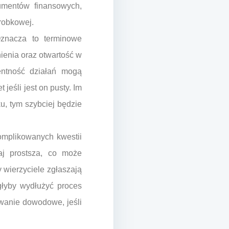
umentów finansowych,
robkowej.
Oznacza to terminowe
ienia oraz otwartość w
rentność działań mogą
jeśli jest on pusty. Im
u, tym szybciej będzie
omplikowanych kwestii
aj prostsza, co może
 wierzyciele zgłaszają
głyby wydłużyć proces
owanie dowodowe, jeśli