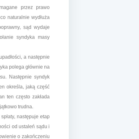
wymagane przez prawo
co naturalnie wydłuża
poprawny, sąd wydaje
wołanie syndyka masy
upadłości, a następnie
dyka polega głównie na
isu. Następnie syndyk
en określa, jaką część
an ten często zakłada
yjątkowo trudna.
 spłaty, następuje etap
ności od ustaleń sądu i
nowienie o zakończeniu