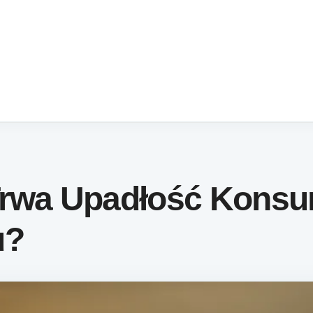
Trwa Upadłość Kons
u?