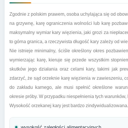
Zgodnie z polskim prawem, osoba uchylająca się od obo
na grzywnę, karę ograniczenia wolności lub karę pozbaw
maksymalny wymiar kary więzienia, jaki grozi za niepłace
to górna granica, a rzeczywista długość kary zależy od wi
Nie istnieje minimalny, ściśle określony okres pozbawie
wymierzając karę, kieruje się przede wszystkim stopnie
skutków jego działania oraz celami kary, takimi jak pr
zdarzyć, że sąd orzeknie karę więzienia w zawieszeniu, c
do zakładu karnego, ale musi spełnić określone warunk
okresie próby. W przypadku niespełnienia tych warunków, 
Wysokość orzekanej kary jest bardzo zindywidualizowana
wysokość zaległości alimentacyjnych,