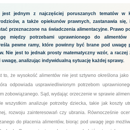
 jest jednym z najczęściej poruszanych tematów w 
rodziców, a także opiekunów prawnych, zastanawia się, i
tać przeznaczone na świadczenia alimentacyjne. Prawo pol
gę między potrzebami uprawnionego do alimentów 
reśla pewne ramy, które powinny być brane pod uwagę p
. Nie jest to jednak prosty matematyczny wzór, a raczej 
d uwagę, analizując indywidualną sytuację każdej sprawy.
 to, że wysokość alimentów nie jest sztywno określona jako 
która odpowiada usprawiedliwionym potrzebom uprawnione
 zobowiązanego. Sąd, wydając orzeczenie w sprawie alimen
e wszystkim analizuje potrzeby dziecka, takie jak koszty ut
tnej, rozwoju zainteresowań czy ubrania. Równocześnie ocen
zanego do płacenia alimentów, biorąc pod uwagę jego możliw