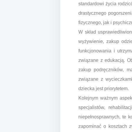
standardowi życia rodzic
drastycznego pogorszeni
fizycznego, jak i psychic
W skład usprawiedliwion
wyżywienie, zakup odzie
funkcjonowania i utrzy
związane z edukacją. Ob
zakup podręczników, mat
związane z wycieczkami 
dziecka jest priorytetem.
Kolejnym ważnym aspekte
specjalistów, rehabilit
niepełnosprawnych, te k
zapominać o kosztach zw