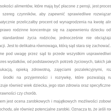
sokości alimentów, które mają być płacone z pensji, jest pro
e szereg czynników, aby zapewnić sprawiedliwe rozwiąza
atycznie przeliczałby procent od wynagrodzenia na kwotę ali
e prawo rodzinne koncentruje się na zapewnieniu dziecku 
a standardowi życia rodziców, jednocześnie nie obciąża
ji. Jest to delikatna równowaga, którą sąd stara się zachować.
ne pod uwagę przez sąd to przede wszystkim usprawiedliwi
res wydatków, od podstawowych potrzeb życiowych, takich jak 
kacją, opieką zdrowotną, zajęciami pozalekcyjnymi, ro
e środki na przyjemności i rozrywkę, które pozwalają 
izuje również wiek dziecka, jego stan zdrowia oraz specyficzne
rawności czy chorób.
m jest ocena zarobkowych i majątkowych możliwości zobowi
ochody, ale również potencjalne zarobki. Oznacza to, że jeśli r