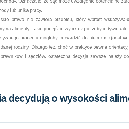
 dochody. Oznacza to, że sąd może uwzględnić potencjalne zaro
ody lub unika pracy.
lskie prawo nie zawiera przepisu, który wprost wskazywałby
y na alimenty. Takie podejście wynika z potrzeby indywidualn
sztywnego procentu mogłoby prowadzić do nieproporcjonalnych
 danej rodziny. Dlatego też, choć w praktyce pewne orientac
rawników i sędziów, ostateczna decyzja zawsze należy do 
ria decydują o wysokości ali