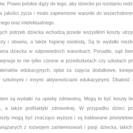
ów. Prawo polskie dąży do tego, aby dziecko po rozstaniu rod
a jakości życia i miało zapewnione warunki do wszechstron
znego oraz intelektualnego.
ych potrzeb dziecka wchodzą przede wszystkim koszty utrzy
ży i obuwia, a także higienę osobistą. Są to wydatki nie
mania dziecka w odpowiednich warunkach. Ponadto, sąd bie
ejmuje to nie tylko czesne w przedszkolach czy szkołach pr
eriałów edukacyjnych, opłat za zajęcia dodatkowe, korepe
szkolnymi i innymi aktywnościami edukacyjnymi. Dbałość o
m są wydatki na opiekę zdrowotną. Mogą to być koszty lec
acji, a także profilaktyki zdrowotnej. W przypadku dzieci p
oszty mogą być znacząco wyższe i są traktowane prioryteto
iązanych z rozwojem zainteresowań i pasji dziecka, takich 