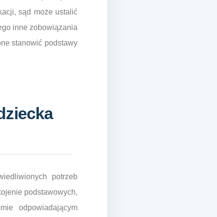
acji, sąd może ustalić
jego inne zobowiązania
 one stanowić podstawy
dziecka
iedliwionych potrzeb
okojenie podstawowych,
iomie odpowiadającym