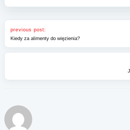
Nawigacja wpisu
previous post:
Kiedy za alimenty do więzienia?
J