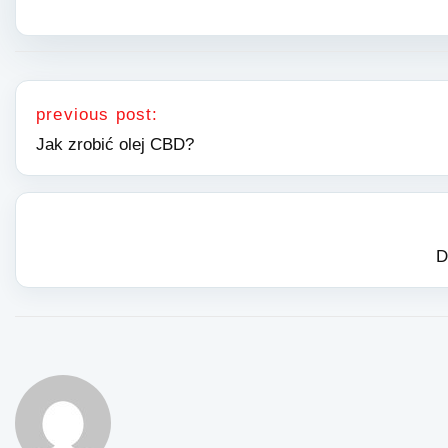
Nawigacja wpisu
previous post:
Jak zrobić olej CBD?
D