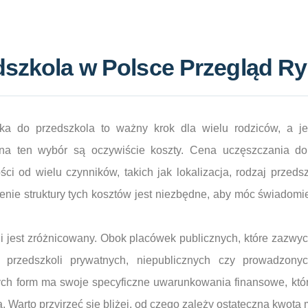
dszkola w Polsce Przegląd R
cka do przedszkola to ważny krok dla wielu rodziców, a 
na ten wybór są oczywiście koszty. Cena uczęszczania do
ci od wielu czynników, takich jak lokalizacja, rodzaj przeds
enie struktury tych kosztów jest niezbędne, aby móc świadom
 jest zróżnicowany. Obok placówek publicznych, które zazwycz
e przedszkoli prywatnych, niepublicznych czy prowadzony
ych form ma swoje specyficzne uwarunkowania finansowe, któr
. Warto przyjrzeć się bliżej, od czego zależy ostateczna kwota