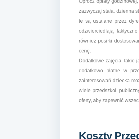
Oprócz opłaty godzinowej,
zazwyczaj stała, dzienna s
te są ustalane przez dyr
odzwierciedlają faktycz
również posiłki dostosowa
cenę.
Dodatkowe zajęcia, takie j
dodatkowo płatne w prze
zainteresowań dziecka moż
wiele przedszkoli publicz
oferty, aby zapewnić wsze
Koszty Prze