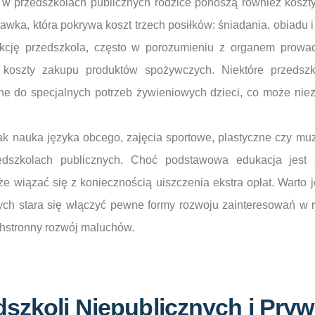
 w przedszkolach publicznych rodzice ponoszą również koszty
tawka, która pokrywa koszt trzech posiłków: śniadania, obiadu
ekcję przedszkola, często w porozumieniu z organem prowa
ne koszty zakupu produktów spożywczych. Niektóre przeds
ne do specjalnych potrzeb żywieniowych dzieci, co może ni
ak nauka języka obcego, zajęcia sportowe, plastyczne czy muz
dszkolach publicznych. Choć podstawowa edukacja jest 
e wiązać się z koniecznością uiszczenia ekstra opłat. Warto 
nych stara się włączyć pewne formy rozwoju zainteresowań 
chstronny rozwój maluchów.
dszkoli Niepublicznych i Pry