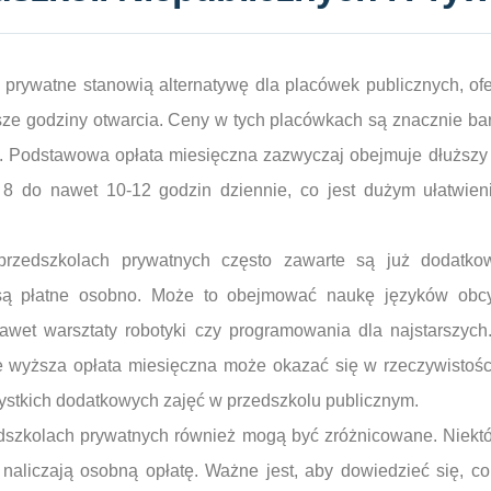
 prywatne stanowią alternatywę dla placówek publicznych, ofe
jsze godziny otwarcia. Ceny w tych placówkach są znacznie ba
. Podstawowa opłata miesięczna zazwyczaj obejmuje dłuższy
 8 do nawet 10-12 godzin dziennie, co jest dużym ułatwien
zedszkolach prywatnych często zawarte są już dodatkow
są płatne osobno. Może to obejmować naukę języków obcyc
nawet warsztaty robotyki czy programowania dla najstarszy
ie wyższa opłata miesięczna może okazać się w rzeczywistości
stkich dodatkowych zajęć w przedszkolu publicznym.
szkolach prywatnych również mogą być zróżnicowane. Niektó
naliczają osobną opłatę. Ważne jest, aby dowiedzieć się, c