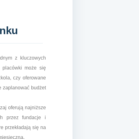
ynku
jednym z kluczowych
 placówki może się
zkola, czy oferowane
ie zaplanować budżet
aj oferują najniższe
ch przez fundacje i
e przekładają się na
 miesięczna.