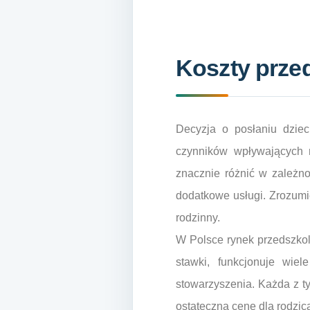
Koszty prze
Decyzja o posłaniu dzie
czynników wpływających 
znacznie różnić w zależnoś
dodatkowe usługi. Zrozumi
rodzinny.
W Polsce rynek przedszkoli
stawki, funkcjonuje wiel
stowarzyszenia. Każda z t
ostateczną cenę dla rodzica