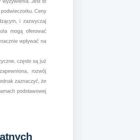
 wyżywienia. Jest to
 i podwieczorku. Ceny
dzącym, i zazwyczaj
zkola mogą oferować
eznacznie wpływać na
yczne, często są już
zapewniona, rozwój
jednak zaznaczyć, że
w ramach podstawowej
watnych