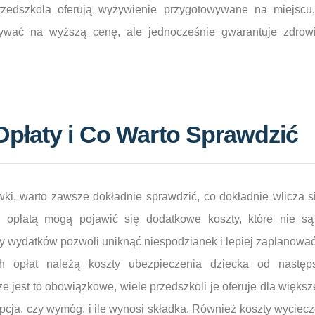
zedszkola oferują wyżywienie przygotowywane na miejscu,
ywać na wyższą cenę, ale jednocześnie gwarantuje zdrowi
płaty i Co Warto Sprawdzić
wki, warto zawsze dokładnie sprawdzić, co dokładnie wlicza 
opłatą mogą pojawić się dodatkowe koszty, które nie są
ury wydatków pozwoli uniknąć niespodzianek i lepiej zaplanow
 opłat należą koszty ubezpieczenia dziecka od następs
 jest to obowiązkowe, wiele przedszkoli je oferuje dla więks
 opcja, czy wymóg, i ile wynosi składka. Również koszty wyciec