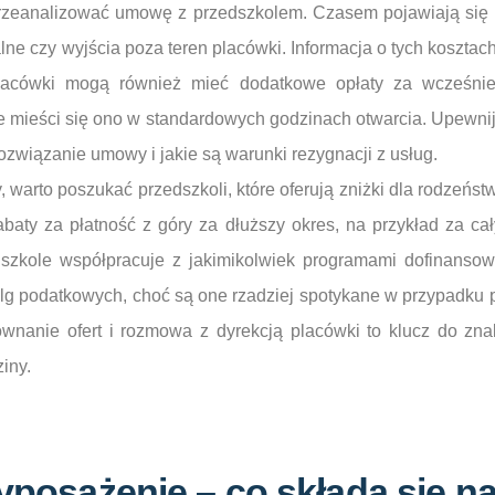
rzeanalizować umowę z przedszkolem. Czasem pojawiają się 
lne czy wyjścia poza teren placówki. Informacja o tych kosztac
placówki mogą również mieć dodatkowe opłaty za wcześnie
ie mieści się ono w standardowych godzinach otwarcia. Upewnij s
związanie umowy i jakie są warunki rezygnacji z usług.
 warto poszukać przedszkoli, które oferują zniżki dla rodzeńst
aty za płatność z góry za dłuższy okres, na przykład za cał
dszkole współpracuje z jakimikolwiek programami dofinansowa
ulg podatkowych, choć są one rzadziej spotykane w przypadku
wnanie ofert i rozmowa z dyrekcją placówki to klucz do zna
iny.
wyposażenie – co składa się n