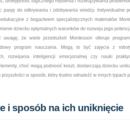
ć, umiejętność logicznego myślenia i rozwiązywania problemów
c pasję do odkrywania i zdobywania wiedzy. Indywidualne po
edukacyjne z bogactwem specjalistycznych materiałów Monte
nienie dziecku optymalnych warunków do rozwoju jego potencj
 uwagę, że wiele przedszkoli Montessori oferuje program
rdowy program nauczania. Mogą to być zajęcia z roboty
, rozwijania inteligencji emocjonalnej czy nauki prakty
lementy, choć mogą podnosić koszt, dostarczają dziecku unik
przyszłości w sposób, który trudno odnaleźć w innych typach 
e i sposób na ich uniknięcie