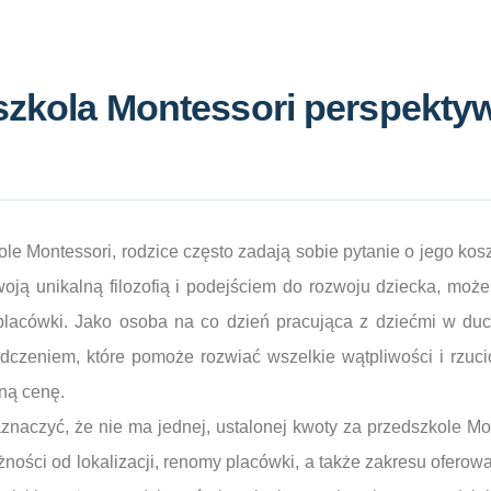
szkola Montessori perspekty
e Montessori, rodzice często zadają sobie pytanie o jego koszt
oją unikalną filozofią i podejściem do rozwoju dziecka, może
placówki. Jako osoba na co dzień pracująca z dziećmi w duc
czeniem, które pomoże rozwiać wszelkie wątpliwości i rzucić 
zną cenę.
znaczyć, że nie ma jednej, ustalonej kwoty za przedszkole M
żności od lokalizacji, renomy placówki, a także zakresu oferow