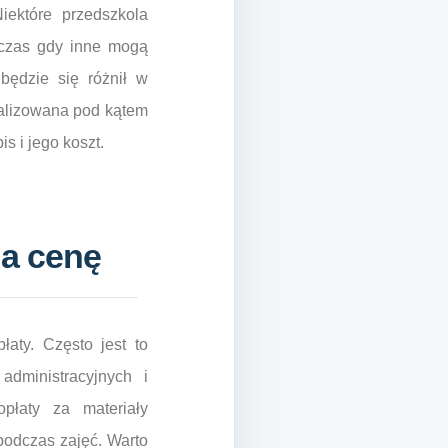
iektóre przedszkola
dczas gdy inne mogą
będzie się różnił w
dualizowana pod kątem
s i jego koszt.
na cenę
aty. Często jest to
dministracyjnych i
płaty za materiały
 podczas zajęć. Warto