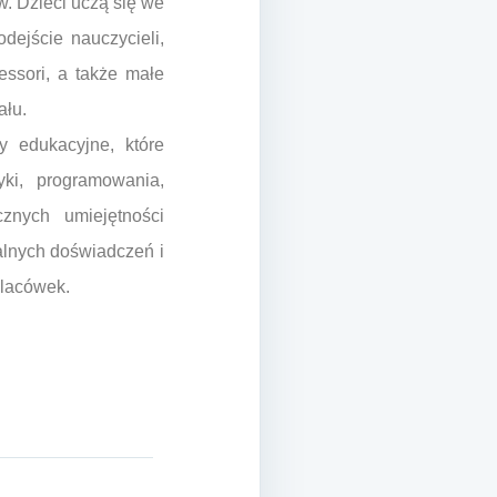
. Dzieci uczą się we
dejście nauczycieli,
ssori, a także małe
ału.
y edukacyjne, które
ki, programowania,
cznych umiejętności
alnych doświadczeń i
placówek.