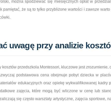
Polski, można spodziewać się miesięcznych opłat w przedzia
k pamiętać, że są to tylko przybliżone wartości i zawsze wart
acówki.
ać uwagę przy analizie koszt
y kosztów przedszkola Montessori, kluczowe jest zrozumienie, c
azwyczaj podstawowa cena obejmuje pobyt dziecka w placó
materiałów edukacyjnych oraz opiekę wykwalifikowanej kadry 
odatkowe zajęcia, które mogą być wliczone w cenę lub stan
zaliczają się często warsztaty artystyczne, zajęcia sportowe,