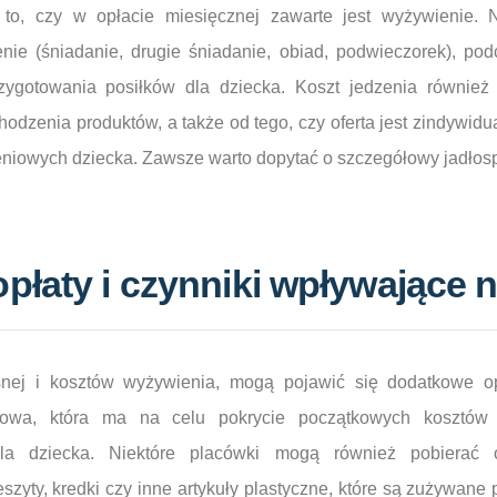
o, czy w opłacie miesięcznej zawarte jest wyżywienie. N
nie (śniadanie, drugie śniadanie, obiad, podwieczorek), po
gotowania posiłków dla dziecka. Koszt jedzenia również 
chodzenia produktów, a także od tego, czy oferta jest zindywi
ieniowych dziecka. Zawsze warto dopytać o szczegółowy jadłospi
łaty i czynniki wpływające 
ej i kosztów wyżywienia, mogą pojawić się dodatkowe opł
owa, która ma na celu pokrycie początkowych kosztów a
la dziecka. Niektóre placówki mogą również pobierać o
eszyty, kredki czy inne artykuły plastyczne, które są zużywane