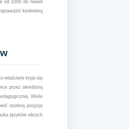
le od 1000 do nawet
o sprawdzić konkretną
ów
o właściwie kryje się
wce przez określoną
pedagogicznej. Wiele
owić osobną pozycję
 nauka języków obcych