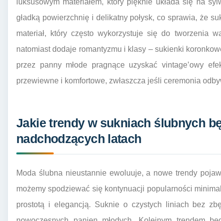
luksusowym materiałem, który pięknie układa się na syl
gładką powierzchnię i delikatny połysk, co sprawia, że su
materiał, który często wykorzystuje się do tworzenia 
natomiast dodaje romantyzmu i klasy – sukienki koronkow
przez panny młode pragnące uzyskać vintage’owy efekt
przewiewne i komfortowe, zwłaszcza jeśli ceremonia odby
Jakie trendy w sukniach ślubnych 
nadchodzących latach
Moda ślubna nieustannie ewoluuje, a nowe trendy pojaw
możemy spodziewać się kontynuacji popularności minimali
prostotą i elegancją. Suknie o czystych liniach bez 
nowoczesnych panien młodych. Kolejnym trendem bę