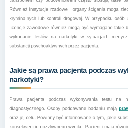
transportem czy budownictwem często stosują takie ba
Również instytucje rządowe i organy ścigania mogą zle
kryminalnych lub kontroli drogowej. W przypadku osób 
licencje zawodowe również mogą być wymagane takie ba
wykonanie testów na narkotyki w sytuacjach medyczn
substancji psychoaktywnych przez pacjenta.
Jakie są prawa pacjenta podczas wy
narkotyki?
Prawa pacjenta podczas wykonywania testu na na
diagnostycznego. Osoby poddawane badaniu mają
pra
oraz jej celu. Powinny być informowane o tym, jakie su
konsekwencje pozytywnego wyniku. Pacjenci mają równi