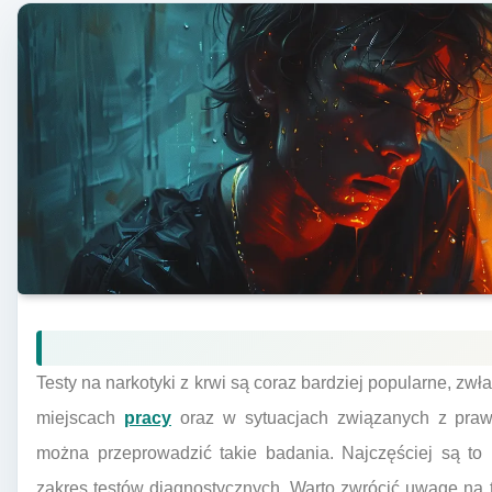
Testy na narkotyki z krwi są coraz bardziej popularne, z
miejscach
pracy
oraz w sytuacjach związanych z prawe
można przeprowadzić takie badania. Najczęściej są to l
zakres testów diagnostycznych. Warto zwrócić uwagę na t