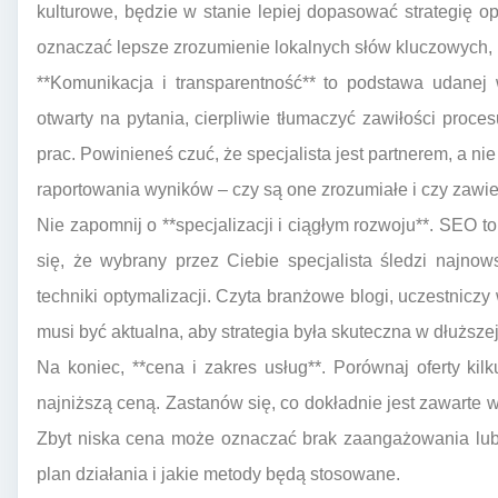
kulturowe, będzie w stanie lepiej dopasować strategię op
oznaczać lepsze zrozumienie lokalnych słów kluczowych, pr
**Komunikacja i transparentność** to podstawa udanej 
otwarty na pytania, cierpliwie tłumaczyć zawiłości proc
prac. Powinieneś czuć, że specjalista jest partnerem, a n
raportowania wyników – czy są one zrozumiałe i czy zawie
Nie zapomnij o **specjalizacji i ciągłym rozwoju**. SEO to
się, że wybrany przez Ciebie specjalista śledzi najno
techniki optymalizacji. Czyta branżowe blogi, uczestnicz
musi być aktualna, aby strategia była skuteczna w dłuższe
Na koniec, **cena i zakres usług**. Porównaj oferty kilk
najniższą ceną. Zastanów się, co dokładnie jest zawarte 
Zbyt niska cena może oznaczać brak zaangażowania lub 
plan działania i jakie metody będą stosowane.