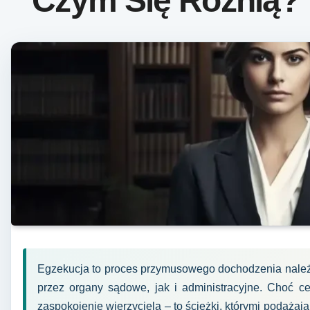
Czym Się Różnią?
Egzekucja to proces przymusowego dochodzenia należn
przez organy sądowe, jak i administracyjne. Choć ce
zaspokojenie wierzyciela – to ścieżki, którymi podążaj