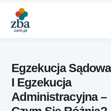
Skip to content
Egzekucja Sądow
I Egzekucja
Administracyjna –