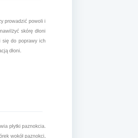
ży prowadzić powoli i
nawilżyć skórę dłoni
 się do poprawy ich
cją dłoni.
wia płytki paznokcia.
órek wokół paznokci,