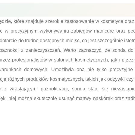
dzie, które znajduje szerokie zastosowanie w kosmetyce oraz p
c w precyzyjnym wykonywaniu zabiegów manicure oraz pedi
otarcie do trudno dostępnych miejsc, co jest szczególnie ist
 paznokci z zanieczyszczeń. Warto zaznaczyć, że sonda d
zez profesjonalistów w salonach kosmetycznych, jak i przez
warunkach domowych. Umożliwia ona nie tylko precyzyjne 
ację różnych produktów kosmetycznych, takich jak odżywki czy
m z wrastającymi paznokciami, sonda staje się niezastąp
zięki niej można skutecznie usunąć martwy naskórek oraz za