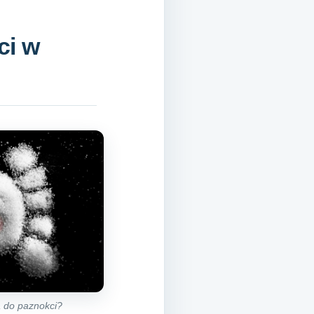
ci w
 do paznokci?