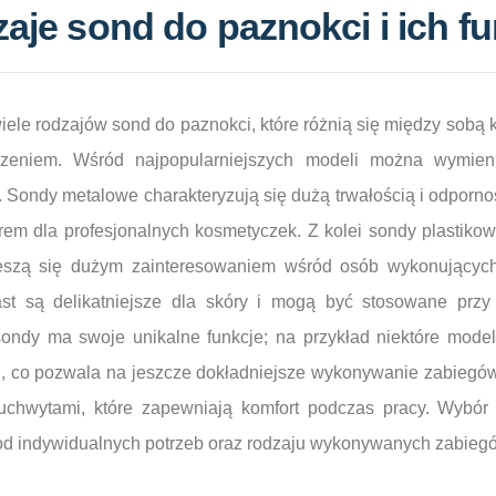
zaje sond do paznokci i ich f
iele rodzajów sond do paznokci, które różnią się między sobą 
zeniem. Wśród najpopularniejszych modeli można wymien
. Sondy metalowe charakteryzują się dużą trwałością i odporn
em dla profesjonalnych kosmetyczek. Z kolei sondy plastikowe
cieszą się dużym zainteresowaniem wśród osób wykonujący
st są delikatniejsze dla skóry i mogą być stosowane przy 
sondy ma swoje unikalne funkcje; na przykład niektóre mod
i, co pozwala na jeszcze dokładniejsze wykonywanie zabiegów
chwytami, które zapewniają komfort podczas pracy. Wybór
od indywidualnych potrzeb oraz rodzaju wykonywanych zabieg