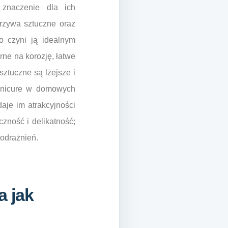
znaczenie dla ich
orzywa sztuczne oraz
co czyni ją idealnym
ne na korozję, łatwe
sztuczne są lżejsze i
anicure w domowych
aje im atrakcyjności
czność i delikatność;
podrażnień.
a jak