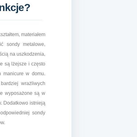
unkcje?
kształtem, materiałem
ić sondy metalowe,
ością na uszkodzenia,
 są lżejsze i często
ch manicure w domu.
bardziej wrażliwych
ele wyposażone są w
. Dodatkowo istnieją
 odpowiedniej sondy
ów.