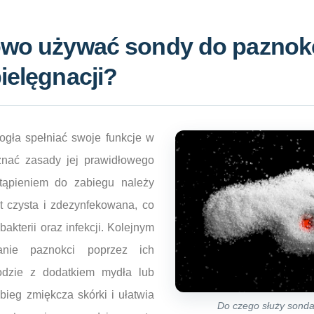
owo używać sondy do paznok
ielęgnacji?
gła spełniać swoje funkcje w
znać zasady jej prawidłowego
stąpieniem do zabiegu należy
t czysta i zdezynfekowana, co
akterii oraz infekcji. Kolejnym
anie paznokci poprzez ich
odzie z dodatkiem mydła lub
abieg zmiękcza skórki i ułatwia
Do czego służy sonda