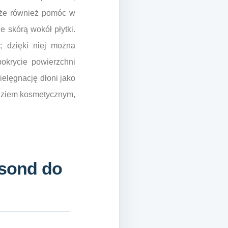
oże również pomóc w
 skórą wokół płytki.
; dzięki niej można
okrycie powierzchni
ielęgnację dłoni jako
zędziem kosmetycznym,
 sond do