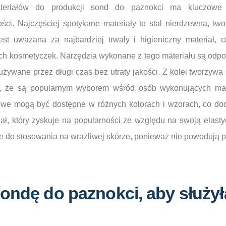
teriałów do produkcji sond do paznokci ma kluczowe 
ości. Najczęściej spotykane materiały to stal nierdzewna, tw
jest uważana za najbardziej trwały i higieniczny materiał, 
ch kosmetyczek. Narzędzia wykonane z tego materiału są odpor
używane przez długi czas bez utraty jakości. Z kolei tworzywa 
ia, że są popularnym wyborem wśród osób wykonujących m
we mogą być dostępne w różnych kolorach i wzorach, co dod
riał, który zyskuje na popularności ze względu na swoją elasty
ne do stosowania na wrażliwej skórze, ponieważ nie powodują 
ondę do paznokci, aby służył