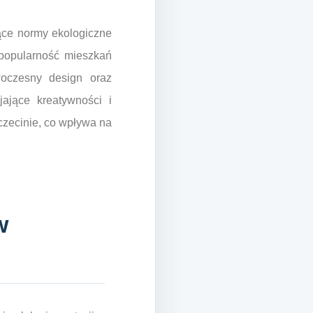
jące normy ekologiczne
 popularność mieszkań
woczesny design oraz
jające kreatywności i
zczecinie, co wpływa na
w