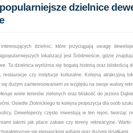
jpopularniejsze dzielnice dew
e
 interesujących dzielnic, które przyciągają uwagę dewelo
popularniejszych lokalizacji jest Śródmieście, gdzie znajdują
e. Ta dzielnica wyróżnia się bogatą historią oraz bliskością
, restauracje czy instytucje kulturalne. Kolejną atrakcyjną lok
y się dużym zainteresowaniem ze względu na swoje walory rek
eruje wiele terenów zielonych oraz bliskość do jeziora Dąbie
iećmi. Osiedle Złotnickiego to kolejna propozycja dla osób sz
olicy. Deweloperzy często inwestują w ten rejon, tworząc
iami takimi jak place zabaw czy tereny rekreacyjne. Wart
charakteryzuje się eleganckimi willami oraz dużymi działkami.