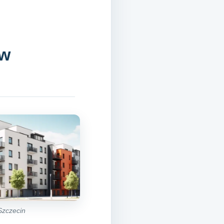
 w
Szczecin