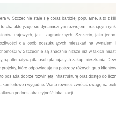
a w Szczecinie staje się coraz bardziej popularne, a to z ki
 to charakteryzuje się dynamicznym rozwojem i rosnącym rynk
torów krajowych, jak i zagranicznych. Szczecin, jako jedn
możliwości dla osób poszukujących mieszkań na wynajem 
chomości w Szczecinie są znacznie niższe niż w takich mias
kcyjną alternatywą dla osób planujących zakup mieszkania. De
 projekty, które odpowiadają na potrzeby różnych grup klientów,
 posiada dobrze rozwiniętą infrastrukturę oraz dostęp do licz
st komfortowe i wygodne. Warto również zwrócić uwagę na pięk
atkowo podnosi atrakcyjność lokalizacji.