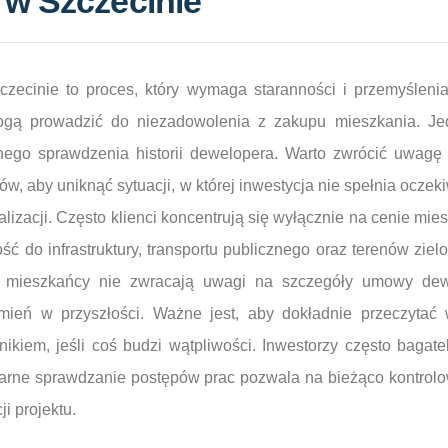
 w Szczecinie
ecinie to proces, który wymaga staranności i przemyślenia.
mogą prowadzić do niezadowolenia z zakupu mieszkania. Je
nego sprawdzenia historii dewelopera. Warto zwrócić uwagę
ntów, aby uniknąć sytuacji, w której inwestycja nie spełnia ocz
kalizacji. Często klienci koncentrują się wyłącznie na cenie mi
ość do infrastruktury, transportu publicznego oraz terenów zie
li mieszkańcy nie zwracają uwagi na szczegóły umowy dew
ień w przyszłości. Ważne jest, aby dokładnie przeczytać 
ikiem, jeśli coś budzi wątpliwości. Inwestorzy często bagate
larne sprawdzanie postępów prac pozwala na bieżąco kontrol
i projektu.