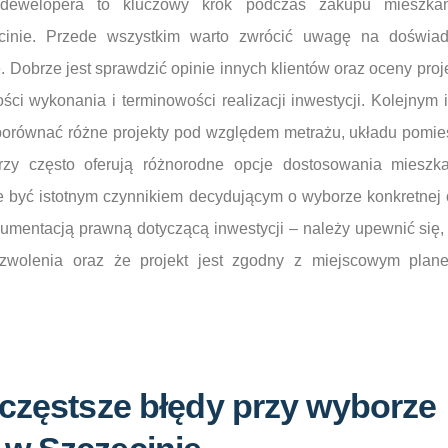
dewelopera to kluczowy krok podczas zakupu mieszkan
inie. Przede wszystkim warto zwrócić uwagę na doświadc
. Dobrze jest sprawdzić opinie innych klientów oraz oceny pro
ci wykonania i terminowości realizacji inwestycji. Kolejnym 
 porównać różne projekty pod względem metrażu, układu pomie
zy często oferują różnorodne opcje dostosowania mieszk
że być istotnym czynnikiem decydującym o wyborze konkretnej
kumentacją prawną dotyczącą inwestycji – należy upewnić się
ozwolenia oraz że projekt jest zgodny z miejscowym pla
jczęstsze błędy przy wyborze