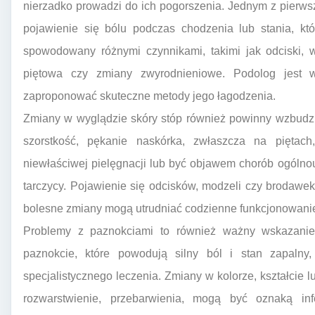
nierzadko prowadzi do ich pogorszenia. Jednym z pierwsz
pojawienie się bólu podczas chodzenia lub stania, kt
spowodowany różnymi czynnikami, takimi jak odciski, w
piętowa czy zmiany zwyrodnieniowe. Podolog jest 
zaproponować skuteczne metody jego łagodzenia.
Zmiany w wyglądzie skóry stóp również powinny wzbudz
szorstkość, pękanie naskórka, zwłaszcza na piętac
niewłaściwej pielęgnacji lub być objawem chorób ogólnou
tarczycy. Pojawienie się odcisków, modzeli czy brodawe
bolesne zmiany mogą utrudniać codzienne funkcjonowanie
Problemy z paznokciami to również ważny wskazanie d
paznokcie, które powodują silny ból i stan zapaln
specjalistycznego leczenia. Zmiany w kolorze, kształcie lu
rozwarstwienie, przebarwienia, mogą być oznaką infe