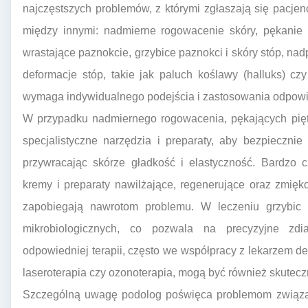
najczęstszych problemów, z którymi zgłaszają się pacjen
między innymi: nadmierne rogowacenie skóry, pękanie p
wrastające paznokcie, grzybice paznokci i skóry stóp, nad
deformacje stóp, takie jak paluch koślawy (halluks) c
wymaga indywidualnego podejścia i zastosowania odpowi
W przypadku nadmiernego rogowacenia, pękających pięt,
specjalistyczne narzędzia i preparaty, aby bezpieczni
przywracając skórze gładkość i elastyczność. Bardzo 
kremy i preparaty nawilżające, regenerujące oraz zmięk
zapobiegają nawrotom problemu. W leczeniu grzybic
mikrobiologicznych, co pozwala na precyzyjne zdi
odpowiedniej terapii, często we współpracy z lekarzem d
laseroterapia czy ozonoterapia, mogą być również skutecz
Szczególną uwagę podolog poświęca problemom związan