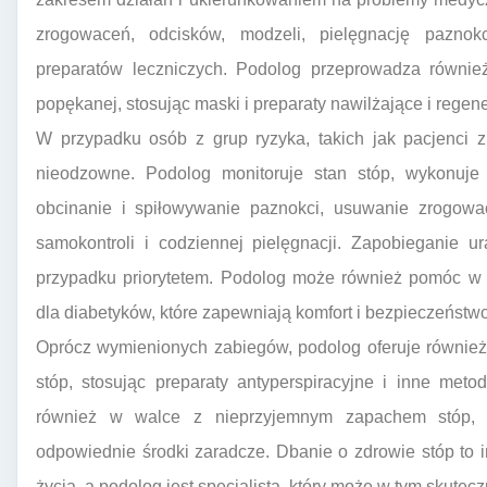
zrogowaceń, odcisków, modzeli, pielęgnację paznokc
preparatów leczniczych. Podolog przeprowadza również
popękanej, stosując maski i preparaty nawilżające i regen
W przypadku osób z grup ryzyka, takich jak pacjenci z
nieodzowne. Podolog monitoruje stan stóp, wykonuje pr
obcinanie i spiłowywanie paznokci, usuwanie zrogowa
samokontroli i codziennej pielęgnacji. Zapobieganie u
przypadku priorytetem. Podolog może również pomóc w d
dla diabetyków, które zapewniają komfort i bezpieczeństwo
Oprócz wymienionych zabiegów, podolog oferuje również
stóp, stosując preparaty antyperspiracyjne i inne me
również w walce z nieprzyjemnym zapachem stóp, id
odpowiednie środki zaradcze. Dbanie o zdrowie stóp to 
życia, a podolog jest specjalistą, który może w tym skutec