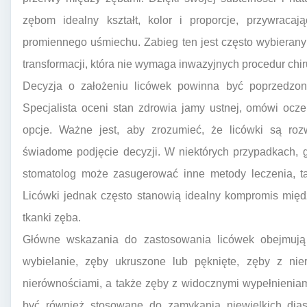
zębom idealny kształt, kolor i proporcje, przywraca
promiennego uśmiechu. Zabieg ten jest często wybierany
transformacji, która nie wymaga inwazyjnych procedur chir
Decyzja o założeniu licówek powinna być poprzedzona
Specjalista oceni stan zdrowia jamy ustnej, omówi ocz
opcje. Ważne jest, aby zrozumieć, że licówki są roz
świadome podjęcie decyzji. W niektórych przypadkach, 
stomatolog może zasugerować inne metody leczenia, tak
Licówki jednak często stanowią idealny kompromis międ
tkanki zęba.
Główne wskazania do zastosowania licówek obejmują 
wybielanie, zęby ukruszone lub pęknięte, zęby z nier
nierównościami, a także zęby z widocznymi wypełnieniam
być również stosowane do zamykania niewielkich dias