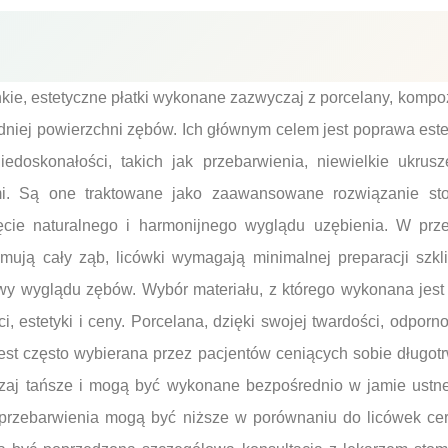
kie, estetyczne płatki wykonane zazwyczaj z porcelany, kompoz
niej powierzchni zębów. Ich głównym celem jest poprawa este
doskonałości, takich jak przebarwienia, niewielkie ukrusz
i. Są one traktowane jako zaawansowane rozwiązanie stoma
ęcie naturalnego i harmonijnego wyglądu uzębienia. W prz
jmują cały ząb, licówki wymagają minimalnej preparacji szkl
y wyglądu zębów. Wybór materiału, z którego wykonana jest
ci, estetyki i ceny. Porcelana, dzięki swojej twardości, odporn
est często wybierana przez pacjentów ceniących sobie długotrw
j tańsze i mogą być wykonane bezpośrednio w jamie ustnej
 przebarwienia mogą być niższe w porównaniu do licówek ce