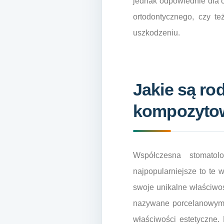
jednak odpowiednie dla 
ortodontycznego, czy t
uszkodzeniu.
Jakie są ro
kompozyto
Współczesna stomatol
najpopularniejsze to te
swoje unikalne właściwoś
nazywane porcelanowymi,
właściwości estetyczne. 