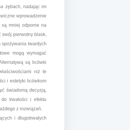
a zębach, nadając im
skawiczne wprowadzenie
e są mniej odporne na
 swój pierwotny blask,
ku spożywania twardych
ozytowe mogą wymagać
lternatywą są licówki
właściwościami niż te
i i estetyki licówkom
yć świadomą decyzją,
do trwałości i efektu
każdego z rozwiązań.
ących i długotrwałych