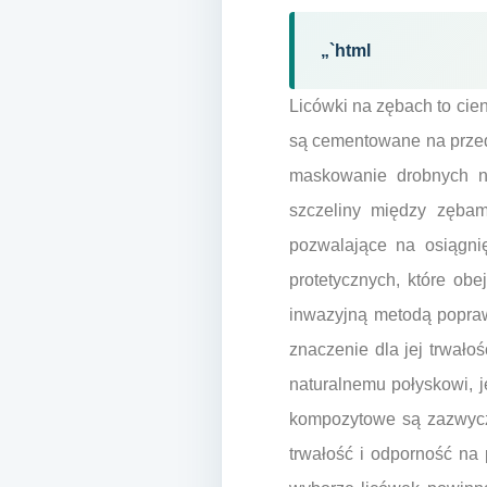
„`html
Licówki na zębach to cien
są cementowane na przed
maskowanie drobnych nie
szczeliny między zębam
pozwalające na osiągni
protetycznych, które obe
inwazyjną metodą popraw
znaczenie dla jej trwałoś
naturalnemu połyskowi, j
kompozytowe są zazwycza
trwałość i odporność na