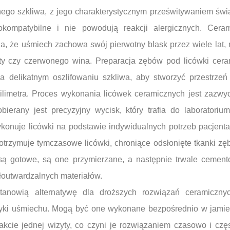
nego szkliwa, z jego charakterystycznym prześwitywaniem świat
kompatybilne i nie powodują reakcji alergicznych. Cera
a, że uśmiech zachowa swój pierwotny blask przez wiele lat,
y czy czerwonego wina. Preparacja zębów pod licówki cera
a delikatnym oszlifowaniu szkliwa, aby stworzyć przestrzeń 
ilimetra. Proces wykonania licówek ceramicznych jest zazw
ierany jest precyzyjny wycisk, który trafia do laboratorium
konuje licówki na podstawie indywidualnych potrzeb pacjenta
trzymuje tymczasowe licówki, chroniące odsłonięte tkanki zęb
 są gotowe, są one przymierzane, a następnie trwale ceme
tłoutwardzalnych materiałów.
anowią alternatywę dla droższych rozwiązań ceramicznyc
yki uśmiechu. Mogą być one wykonane bezpośrednio w jamie 
akcie jednej wizyty, co czyni je rozwiązaniem czasowo i czę