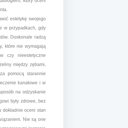
tologiem, który oceni
nta.
awić estetykę swojego
e w przypadkach, gdy
atów. Doskonale radzą
by, które nie wymagają
ów czy nieestetyczne
zeliny między zębami,
 za pomocą starannie
leczenie kanałowe i w
 sposób na odzyskanie
gowi były zdrowe, bez
u dokładnie oceni stan
wiązaniem. Nie są one