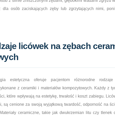
osób z silnie zniszczonymi zębami, głębokimi wadami zgryzu 
eż dla osób zaciskających zęby lub zgrzytających nimi, p
dzaje licówek na zębach cera
wych
ogia estetyczna oferuje pacjentom różnorodne rodzaje
 wykonane z ceramiki i materiałów kompozytowych. Każdy z ty
ci, które wpływają na estetykę, trwałość i koszt zabiegu. Licó
 są cenione za swoją wyjątkową twardość, odporność na ści
Materiały ceramiczne, takie jak dwukrzemian litu czy tlenek