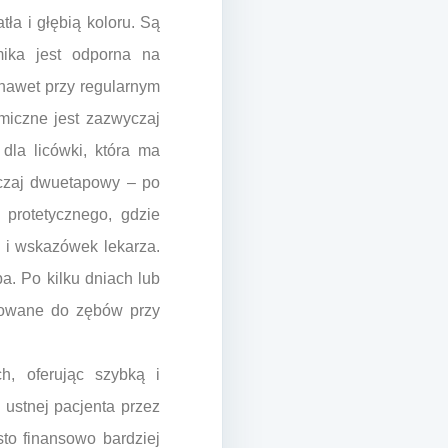
ła i głębią koloru. Są
mika jest odporna na
 nawet przy regularnym
miczne jest zazwyczaj
dla licówki, która ma
yczaj dwuetapowy – po
 protetycznego, gdzie
 i wskazówek lekarza.
a. Po kilku dniach lub
ntowane do zębów przy
h, oferując szybką i
ustnej pacjenta przez
sto finansowo bardziej