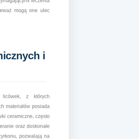
wymagającymi leczenia
onieważ mogą one ulec
micznych i
 licówek, z których
ch materiałów posiada
wki ceramiczne, często
eranie oraz doskonałe
 cyrkonu, pozwalają na