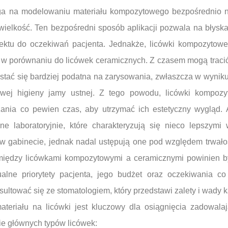
ga na modelowaniu materiału kompozytowego bezpośrednio n
i wielkość. Ten bezpośredni sposób aplikacji pozwala na bły
fektu do oczekiwań pacjenta. Jednakże, licówki kompozytow
e w porównaniu do licówek ceramicznych. Z czasem mogą tracić
 stać się bardziej podatna na zarysowania, zwłaszcza w wyni
iwej higieny jamy ustnej. Z tego powodu, licówki komp
ania co pewien czas, aby utrzymać ich estetyczny wygląd. A
laboratoryjnie, które charakteryzują się nieco lepszymi 
 gabinecie, jednak nadal ustępują one pod względem trwałośc
iędzy licówkami kompozytowymi a ceramicznymi powinien b
alne priorytety pacjenta, jego budżet oraz oczekiwania co 
sultować się ze stomatologiem, który przedstawi zalety i wady 
eriału na licówki jest kluczowy dla osiągnięcia zadowalaj
ie głównych typów licówek: