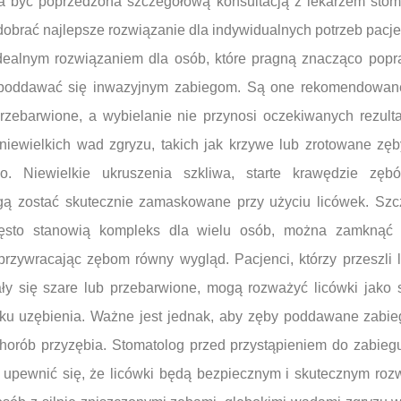
 być poprzedzona szczegółową konsultacją z lekarzem stoma
dobrać najlepsze rozwiązanie dla indywidualnych potrzeb pacje
idealnym rozwiązaniem dla osób, które pragną znacząco popr
 poddawać się inwazyjnym zabiegom. Są one rekomendowan
przebarwione, a wybielanie nie przynosi oczekiwanych rezult
 niewielkich wad zgryzu, takich jak krzywe lub zrotowane zę
go. Niewielkie ukruszenia szkliwa, starte krawędzie zęb
ą zostać skutecznie zamaskowane przy użyciu licówek. Szc
często stanowią kompleks dla wielu osób, można zamknąć
rzywracając zębom równy wygląd. Pacjenci, którzy przeszli 
ały się szare lub przebarwione, mogą rozważyć licówki jako
asku uzębienia. Ważne jest jednak, aby zęby poddawane zabie
chorób przyzębia. Stomatolog przed przystąpieniem do zabieg
y upewnić się, że licówki będą bezpiecznym i skutecznym roz