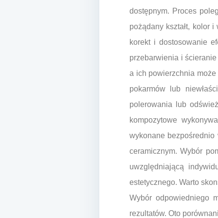
dostępnym. Proces pole
pożądany kształt, kolor 
korekt i dostosowanie e
przebarwienia i ścierani
a ich powierzchnia może
pokarmów lub niewłaśc
polerowania lub odśwież
kompozytowe wykonywane 
wykonane bezpośrednio w
ceramicznym. Wybór pom
uwzględniającą indywidu
estetycznego. Warto skon
Wybór odpowiedniego mat
rezultatów. Oto porównan