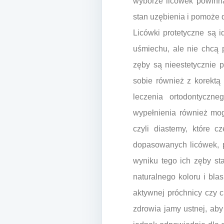
wyborze licówek powinna
stan uzębienia i pomoże 
Licówki protetyczne są 
uśmiechu, ale nie chcą
zęby są nieestetycznie 
sobie również z korektą
leczenia ortodontyczne
wypełnienia również mog
czyli diastemy, które 
dopasowanych licówek, p
wyniku tego ich zęby st
naturalnego koloru i bl
aktywnej próchnicy czy 
zdrowia jamy ustnej, ab