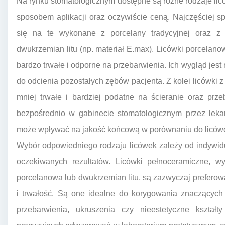
Na rynku stomatologicznym dostępne są różne rodzaje licó
sposobem aplikacji oraz oczywiście ceną. Najczęściej sp
się na te wykonane z porcelany tradycyjnej oraz z n
dwukrzemian litu (np. materiał E.max). Licówki porcelano
bardzo trwałe i odporne na przebarwienia. Ich wygląd jest
do odcienia pozostałych zębów pacjenta. Z kolei licówki 
mniej trwałe i bardziej podatne na ścieranie oraz pr
bezpośrednio w gabinecie stomatologicznym przez lekar
może wpływać na jakość końcową w porównaniu do licówe
Wybór odpowiedniego rodzaju licówek zależy od indywidu
oczekiwanych rezultatów. Licówki pełnoceramiczne, w
porcelanowa lub dwukrzemian litu, są zazwyczaj prefero
i trwałość. Są one idealne do korygowania znaczących 
przebarwienia, ukruszenia czy nieestetyczne kszta