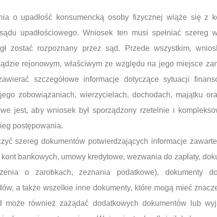
ia o upadłość konsumencką osoby fizycznej wiąże się z ko
sądu upadłościowego. Wniosek ten musi spełniać szereg 
gł zostać rozpoznany przez sąd. Przede wszystkim, wnio
dzie rejonowym, właściwym ze względu na jego miejsce zam
awierać szczegółowe informacje dotyczące sytuacji finans
 jego zobowiązaniach, wierzycielach, dochodach, majątku or
owe jest, aby wniosek był sporządzony rzetelnie i kompleks
bieg postępowania.
zyć szereg dokumentów potwierdzających informacje zawart
 z kont bankowych, umowy kredytowe, wezwania do zapłaty, do
zenia o zarobkach, zeznania podatkowe), dokumenty do
ów, a także wszelkie inne dokumenty, które mogą mieć znacze
ąd może również zażądać dodatkowych dokumentów lub wyjaś