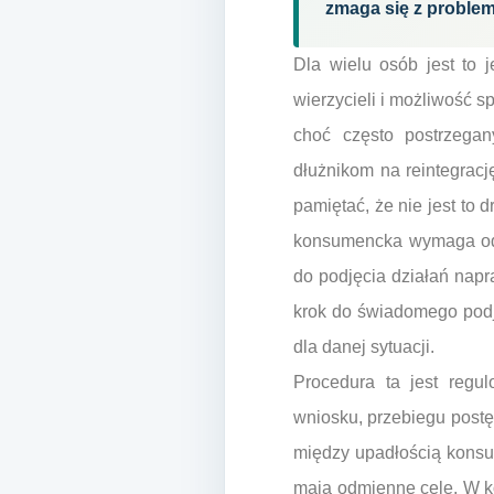
zmaga się z problem
Dla wielu osób jest to 
wierzycieli i możliwość 
choć często postrzegan
dłużnikom na reintegrac
pamiętać, że nie jest to
konsumencka wymaga od d
do podjęcia działań napr
krok do świadomego podjęc
dla danej sytuacji.
Procedura ta jest regu
wniosku, przebiegu postę
między upadłością konsum
mają odmienne cele. W ko