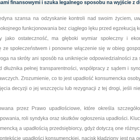
ami finansowymi i szuka legalnego sposobu na wyjście z d
jedyna szansa na odzyskanie kontroli nad swoim życiem, uwo
spokojnego funkcjonowania bez ciągłego lęku przed egzekucją k
y jako ostateczność, ma głęboki wymiar społeczny i eko
ję ze społeczeństwem i ponowne włączenie się w obieg gospo
 droga na skróty ani sposób na uniknięcie odpowiedzialności za
łużnika pełnej transparentności, współpracy z sądem i syn
awczych. Zrozumienie, co to jest upadłość konsumencka osoby 
ia decyzji o jej wszczęciu lub rezygnacji z tej drogi, jeśli n
lowana przez Prawo upadłościowe, które określa szczegół
powania, roli syndyka oraz skutków ogłoszenia upadłości. Kluc
encką a upadłością przedsiębiorcy, gdyż dotyczą one różnych
ntekście upadłości konsumenckiej, nacisk kładziony jest na o