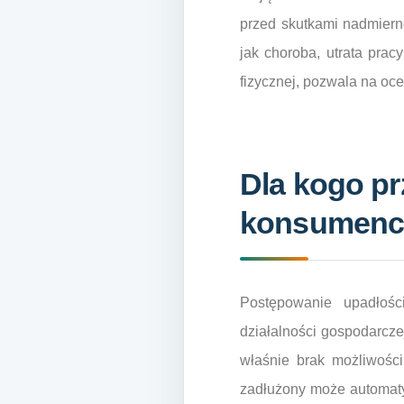
przed skutkami nadmiern
jak choroba, utrata pra
fizycznej, pozwala na oc
Dla kogo pr
konsumenck
Postępowanie upadłoś
działalności gospodarczej
właśnie brak możliwośc
zadłużony może automaty