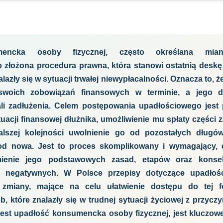
mencka osoby fizycznej, często określana mia
 złożona procedura prawna, która stanowi ostatnią deskę
alazły się w sytuacji trwałej niewypłacalności. Oznacza to, że
swoich zobowiązań finansowych w terminie, a jego dł
li zadłużenia. Celem postępowania upadłościowego jest
acji finansowej dłużnika, umożliwienie mu spłaty części 
alszej kolejności uwolnienie go od pozostałych długó
od nowa. Jest to proces skomplikowany i wymagający, 
mienie jego podstawowych zasad, etapów oraz konsek
i negatywnych. W Polsce przepisy dotyczące upadłoś
 zmiany, mające na celu ułatwienie dostępu do tej f
b, które znalazły się w trudnej sytuacji życiowej z przycz
jest upadłość konsumencka osoby fizycznej, jest kluczowe