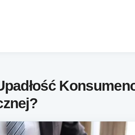
 Upadłość Konsumen
cznej?