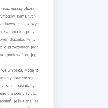
niecznością złożenia
wymogów formalnych i
skodawca musi złożyć
ieszkania lub pobytu.
owej dłużnika, w tym
az o przyczynach jego
owo, ponieważ od jego
e we wniosku. Mogą to
kumenty potwierdzające
tyczące posiadanych
nie dla oceny sytuacji
nień, jeśli uzna, że