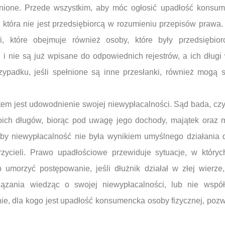
łnione. Przede wszystkim, aby móc ogłosić upadłość konsu
 która nie jest przedsiębiorcą w rozumieniu przepisów prawa.
cji, które obejmuje również osoby, które były przedsiębior
 i nie są już wpisane do odpowiednich rejestrów, a ich długi 
rzypadku, jeśli spełnione są inne przesłanki, również mogą 
em jest udowodnienie swojej niewypłacalności. Sąd bada, czy 
woich długów, biorąc pod uwagę jego dochody, majątek oraz 
aby niewypłacalność nie była wynikiem umyślnego działania 
rzycieli. Prawo upadłościowe przewiduje sytuacje, w któr
b umorzyć postępowanie, jeśli dłużnik działał w złej wierze
iązania wiedząc o swojej niewypłacalności, lub nie wspó
ie, dla kogo jest upadłość konsumencka osoby fizycznej, poz