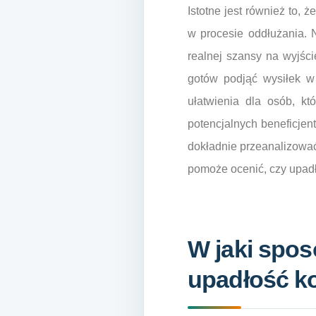
Istotne jest również to,
w procesie oddłużania. N
realnej szansy na wyjście
gotów podjąć wysiłek w
ułatwienia dla osób, kt
potencjalnych beneficjen
dokładnie przeanalizować 
pomoże ocenić, czy upad
W jaki spo
upadłość k