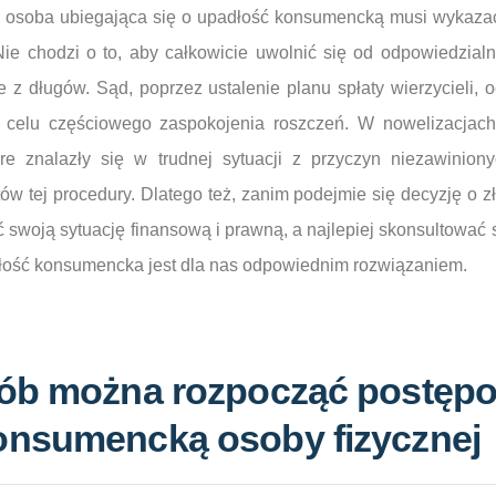
 że osoba ubiegająca się o upadłość konsumencką musi wykaza
ie chodzi o to, aby całkowicie uwolnić się od odpowiedzialn
 z długów. Sąd, poprzez ustalenie planu spłaty wierzycieli, o
 celu częściowego zaspokojenia roszczeń. W nowelizacja
óre znalazły się w trudnej sytuacji z przyczyn niezawinion
tów tej procedury. Dlatego też, zanim podejmie się decyzję o z
swoją sytuację finansową i prawną, a najlepiej skonsultować si
łość konsumencka jest dla nas odpowiednim rozwiązaniem.
sób można rozpocząć postępo
onsumencką osoby fizycznej