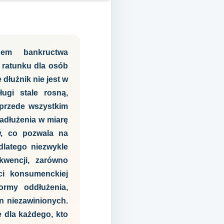
nem bankructwa
 ratunku dla osób
 dłużnik nie jest w
ugi stale rosną,
 przede wszystkim
zadłużenia w miarę
w, co pozwala na
dlatego niezwykle
wencji, zarówno
ci konsumenckiej
ormy oddłużenia,
yn niezawinionych.
 dla każdego, kto