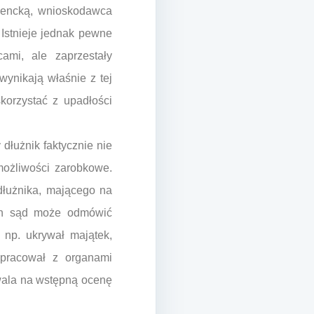
mencką, wnioskodawca
 Istnieje jednak pewne
cami, ale zaprzestały
wynikają właśnie z tej
skorzystać z upadłości
dłużnik faktycznie nie
możliwości zarobkowe.
dłużnika, mającego na
ych sąd może odmówić
, np. ukrywał majątek,
łpracował z organami
wala na wstępną ocenę