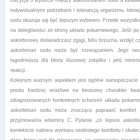
Decyzja o wyborze między askorbinianem sodu a kwas
indywidualnymi potrzebami i tolerancją organizmu. Istnie
sodu okazuje się być lepszym wyborem. Przede wszystkim,
na dolegliwości ze strony układu pokarmowego. Jeśli p
askorbinowy doświadczasz zgagi, bólu brzucha, wzdęć c
askorbinian sodu może być rozwiązaniem. Jego neu
łagodniejszy dla błony śluzowej żołądka i jelit, mini
reakcji.
Kolejnym ważnym aspektem jest ogólne samopoczucie i
prostu bardziej wrażliwe na kwasowy charakter kwa
zdiagnozowanych konkretnych schorzeń układu pokarmo
askorbinian sodu może znacząco poprawić komfort s
przyjmowania witaminy C. Pytanie „co lepsze askor
kontekście nabiera wymiaru osobistego komfortu i skutec