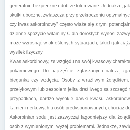
generalnie bezpieczne i dobrze tolerowane. Jednakże, 
skutki uboczne, zwłaszcza przy przekroczeniu optymalnych
czy kwas askorbinowy” często wiąże się z tymi potencj
dzienne spożycie witaminy C dla dorosłych wynosi zazw
może wzrosnąć w określonych sytuacjach, takich jak ciąża
wysiłek fizyczny.
Kwas askorbinowy, ze względu na swój kwasowy charakte
pokarmowego. Do najczęściej zgłaszanych należą zgag
biegunka czy wzdęcia. Osoby z wrażliwym żołądkiem,
przełykowym lub zespołem jelita drażliwego są szczegól
przypadkach, bardzo wysokie dawki kwasu askorbino
kamieni nerkowych u osób predysponowanych, chociaż do
Askorbinian sodu jest zazwyczaj łagodniejszy dla żołą
osób z wymienionymi wyżej problemami. Jednakże, zawie