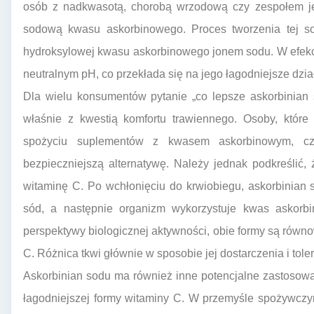
osób z nadkwasotą, chorobą wrzodową czy zespołem jeli
sodową kwasu askorbinowego. Proces tworzenia tej sol
hydroksylowej kwasu askorbinowego jonem sodu. W efekc
neutralnym pH, co przekłada się na jego łagodniejsze dzia
Dla wielu konsumentów pytanie „co lepsze askorbinian
właśnie z kwestią komfortu trawiennego. Osoby, któr
spożyciu suplementów z kwasem askorbinowym, czę
bezpieczniejszą alternatywę. Należy jednak podkreślić,
witaminę C. Po wchłonięciu do krwiobiegu, askorbinian 
sód, a następnie organizm wykorzystuje kwas askorbi
perspektywy biologicznej aktywności, obie formy są rów
C. Różnica tkwi głównie w sposobie jej dostarczenia i toler
Askorbinian sodu ma również inne potencjalne zastosowan
łagodniejszej formy witaminy C. W przemyśle spożywczym