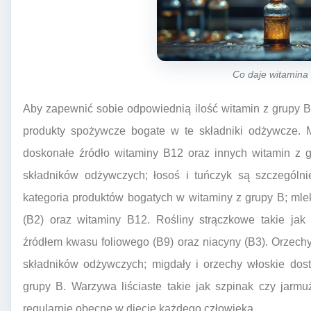
Co daje witamina
Aby zapewnić sobie odpowiednią ilość witamin z grupy B
produkty spożywcze bogate w te składniki odżywcze. M
doskonałe źródło witaminy B12 oraz innych witamin z 
składników odżywczych; łosoś i tuńczyk są szczególni
kategoria produktów bogatych w witaminy z grupy B; mleko
(B2) oraz witaminy B12. Rośliny strączkowe takie jak
źródłem kwasu foliowego (B9) oraz niacyny (B3). Orzech
składników odżywczych; migdały i orzechy włoskie dost
grupy B. Warzywa liściaste takie jak szpinak czy jarm
regularnie obecne w diecie każdego człowieka.