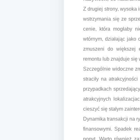
Z drugiej strony, wysoka 
wstrzymania się ze sprze
cenie, która mogłaby n
wtórnym, działając jako 
zmuszeni do większej 
remontu lub znajduje się w
Szczególnie widoczne zm
straciły na atrakcyjnośc
przypadkach sprzedający
atrakcyjnych lokalizacj
cieszyć się stałym zaint
Dynamika transakcji na r
finansowymi. Spadek re
popyt. Warto również za