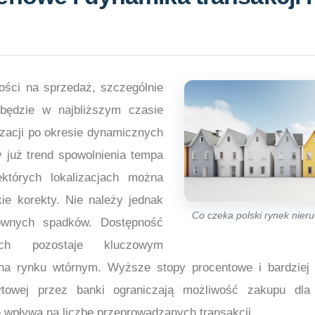
ości na sprzedaż, szczególnie
będzie w najbliższym czasie
izacji po okresie dynamicznych
 już trend spowolnienia tempa
których lokalizacjach można
kie korekty. Nie należy jednak
Co czeka polski rynek nie
ownych spadków. Dostępność
ych pozostaje kluczowym
na rynku wtórnym. Wyższe stopy procentowe i bardziej r
ytowej przez banki ograniczają możliwość zakupu dla 
 wpływa na liczbę przeprowadzanych transakcji.