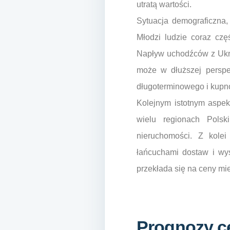
utratą wartości.
Sytuacja demograficzna,
Młodzi ludzie coraz czę
Napływ uchodźców z Ukra
może w dłuższej perspe
długoterminowego i kupn
Kolejnym istotnym aspe
wielu regionach Polsk
nieruchomości. Z kole
łańcuchami dostaw i wys
przekłada się na ceny mi
Prognozy ce