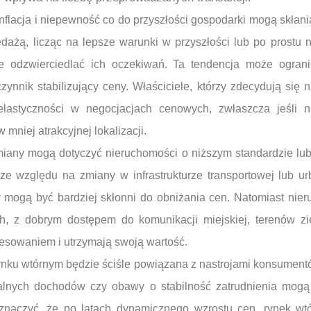
inflacja i niepewność co do przyszłości gospodarki mogą skłani
dażą, licząc na lepsze warunki w przyszłości lub po prostu 
ie odzwierciedlać ich oczekiwań. Ta tendencja może ogran
czynnik stabilizujący ceny. Właściciele, którzy zdecydują się
elastyczności w negocjacjach cenowych, zwłaszcza jeśli
 mniej atrakcyjnej lokalizacji.
iany mogą dotyczyć nieruchomości o niższym standardzie lub 
i ze względu na zmiany w infrastrukturze transportowej lub ur
 mogą być bardziej skłonni do obniżania cen. Natomiast nie
ach, z dobrym dostępem do komunikacji miejskiej, terenów zi
eresowaniem i utrzymają swoją wartość.
ynku wtórnym będzie ściśle powiązana z nastrojami konsument
alnych dochodów czy obawy o stabilność zatrudnienia mo
znaczyć, że po latach dynamicznego wzrostu cen, rynek wtór