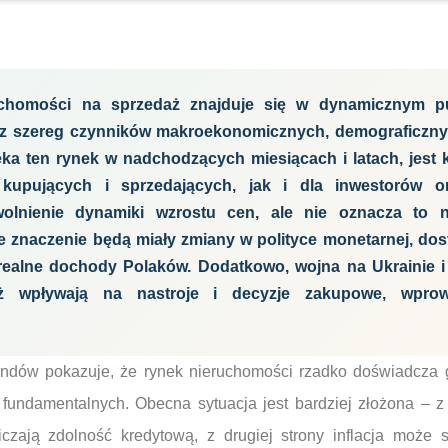
uchomości na sprzedaż znajduje się w dynamicznym p
z szereg czynników makroekonomicznych, demograficzny
eka ten rynek w nadchodzących miesiącach i latach, jest
 kupujących i sprzedających, jak i dla inwestorów o
lnienie dynamiki wzrostu cen, ale nie oznacza to 
e znaczenie będą miały zmiany w polityce monetarnej, do
realne dochody Polaków. Dodatkowo, wojna na Ukrainie i
ż wpływają na nastroje i decyzje zakupowe, wprow
rendów pokazuje, że rynek nieruchomości rzadko doświadcz
fundamentalnych. Obecna sytuacja jest bardziej złożona – z 
czają zdolność kredytową, z drugiej strony inflacja może 