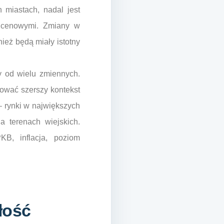
 miastach, nadal jest
i cenowymi. Zmiany w
ież będą miały istotny
y od wielu zmiennych.
zować szerszy kontekst
– rynki w największych
 terenach wiejskich.
B, inflacja, poziom
łość