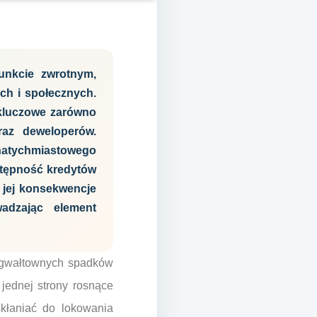
unkcie zwrotnym,
ch i społecznych.
 kluczowe zarówno
raz deweloperów.
natychmiastowego
stępność kredytów
 jej konsekwencje
adzając element
a gwałtownych spadków
jednej strony rosnące
skłaniać do lokowania