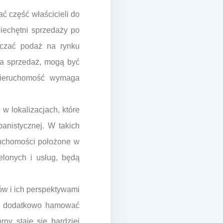
ać część właścicieli do
niechętni sprzedaży po
iczać podaż na rynku
 na sprzedaż, mogą być
 nieruchomość wymaga
w lokalizacjach, które
banistycznej. W takich
ruchomości położone w
elonych i usług, będą
ów i ich perspektywami
gą dodatkowo hamować
ny staje się bardziej