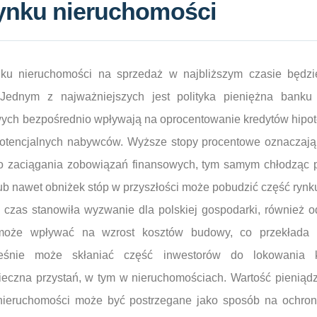
rynku nieruchomości
ynku nieruchomości na sprzedaż w najbliższym czasie będz
Jednym z najważniejszych jest polityka pieniężna banku 
wych bezpośrednio wpływają na oprocentowanie kredytów hipo
otencjalnych nabywców. Wyższe stopy procentowe oznaczają
o zaciągania zobowiązań finansowych, tym samym chłodząc pop
lub nawet obniżek stóp w przyszłości może pobudzić część rynk
ugi czas stanowiła wyzwanie dla polskiej gospodarki, również 
 może wpływać na wzrost kosztów budowy, co przekłada
cześnie może skłaniać część inwestorów do lokowania 
ieczna przystań, w tym w nieruchomościach. Wartość pieniądz
 nieruchomości może być postrzegane jako sposób na ochro