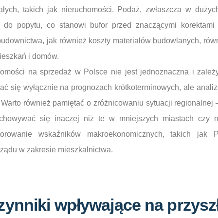
ałych, takich jak nieruchomości. Podaż, zwłaszcza w dużych
 do popytu, co stanowi bufor przed znaczącymi korektam
udownictwa, jak również koszty materiałów budowlanych, równ
ieszkań i domów.
homości na sprzedaż w Polsce nie jest jednoznaczna i zależ
rać się wyłącznie na prognozach krótkoterminowych, ale anali
 Warto również pamiętać o zróżnicowaniu sytuacji regionalnej 
howywać się inaczej niż te w mniejszych miastach czy na
orowanie wskaźników makroekonomicznych, takich jak PK
rządu w zakresie mieszkalnictwa.
ynniki wpływające na przysz