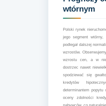
wtórnym
Polski rynek nieruchom
jego segment wtórny, 
podlegał dalszej normal
wzrostów. Obserwujemy
wzrostu cen, a w nie
dostrzec nawet niewiel
spodziewać się gwałt
kredytów hipoteczn
determinantem popytu 
oceny zdolności kred
nabywców, co naturalnie