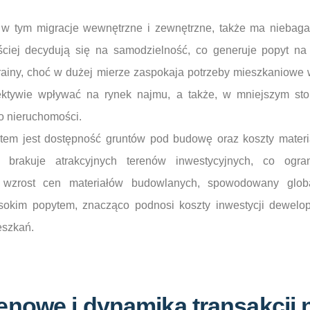
 w tym migracje wewnętrzne i zewnętrzne, także ma niebaga
ściej decydują się na samodzielność, co generuje popyt na
iny, choć w dużej mierze zaspokaja potrzeby mieszkaniowe
ktywie wpływać na rynek najmu, a także, w mniejszym sto
o nieruchomości.
ktem jest dostępność gruntów pod budowę oraz koszty mate
i brakuje atrakcyjnych terenów inwestycyjnych, co ogr
i wzrost cen materiałów budowlanych, spowodowany glob
okim popytem, znacząco podnosi koszty inwestycji dewelope
eszkań.
nowe i dynamika transakcji 