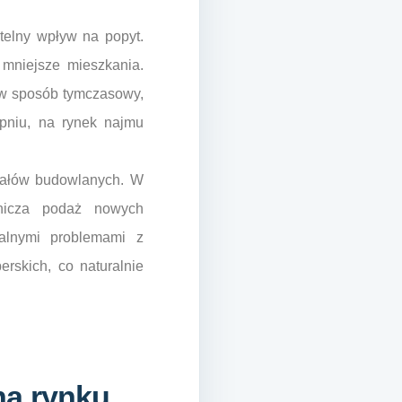
telny wpływ na popyt.
 mniejsze mieszkania.
 w sposób tymczasowy,
pniu, na rynek najmu
riałów budowlanych. W
anicza podaż nowych
alnymi problemami z
rskich, co naturalnie
na rynku