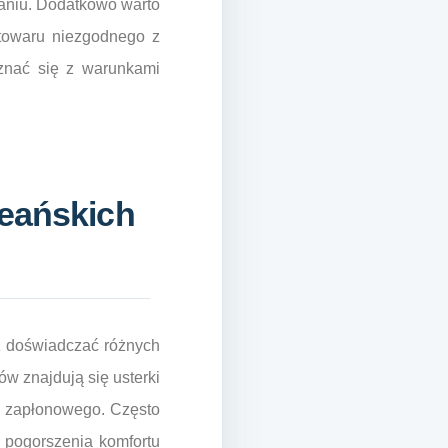
waniu. Dodatkowo warto
 towaru niezgodnego z
znać się z warunkami
reańskich
ż doświadczać różnych
w znajdują się usterki
u zapłonowego. Często
 pogorszenia komfortu