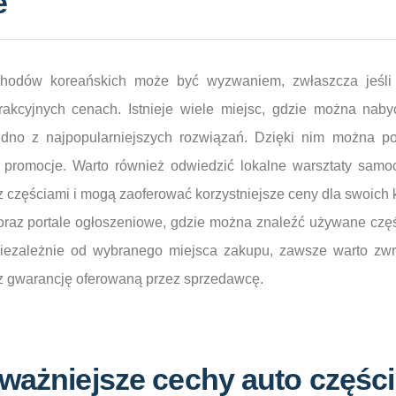
e
hodów koreańskich może być wyzwaniem, zwłaszcza jeśli 
rakcyjnych cenach. Istnieje wiele miejsc, gdzie można naby
jedno z najpopularniejszych rozwiązań. Dzięki nim można 
promocje. Warto również odwiedzić lokalne warsztaty samo
z częściami i mogą zaoferować korzystniejsze ceny dla swoich k
 oraz portale ogłoszeniowe, gdzie można znaleźć używane czę
Niezależnie od wybranego miejsca zakupu, zawsze warto zw
z gwarancję oferowaną przez sprzedawcę.
jważniejsze cechy auto części