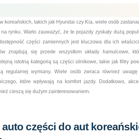
oreańskich, takich jak Hyundai czy Kia, wiele osób zastanawi
 na rynku. Warto zauważyć, że te pojazdy zyskały dużą popul
dostępność części zamiennych jest kluczowa dla ich właścici
ów znajdują się przede wszystkim układy hamulcowe, kt
ejną istotną kategorią są części silnikowe, takie jak filtry pow
ją regularnej wymiany. Wiele osób zwraca również uwagę
iczego, które wpływają na komfort jazdy. Dodatkowo, akces
wnież cieszą się dużym zainteresowaniem.
 auto części do aut koreańsk