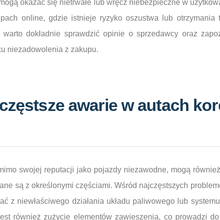
 mogą okazać się nietrwałe lub wręcz niebezpieczne w użytko
pach online, gdzie istnieje ryzyko oszustwa lub otrzymania
 warto dokładnie sprawdzić opinie o sprzedawcy oraz zapo
ku niezadowolenia z zakupu.
jczęstsze awarie w autach ko
imo swojej reputacji jako pojazdy niezawodne, mogą równie
ązane są z określonymi częściami. Wśród najczęstszych problemó
ikać z niewłaściwego działania układu paliwowego lub system
st również zużycie elementów zawieszenia, co prowadzi do