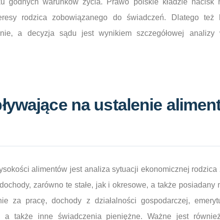
ku godnych warunków życia. Prawo polskie kładzie nacisk 
teresy rodzica zobowiązanego do świadczeń. Dlatego też 
lnie, a decyzja sądu jest wynikiem szczegółowej analizy 
ływające na ustalenie alimen
sokości alimentów jest analiza sytuacji ekonomicznej rodzic
dochody, zarówno te stałe, jak i okresowe, a także posiadan
ie za pracę, dochody z działalności gospodarczej, emeryt
 a także inne świadczenia pieniężne. Ważne jest również