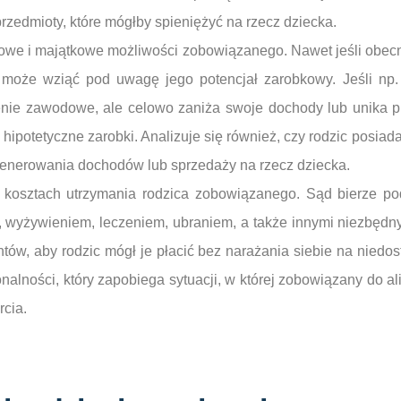
rzedmioty, które mógłby spieniężyć na rzecz dziecka.
owe i majątkowe możliwości zobowiązanego. Nawet jeśli obecn
d może wziąć pod uwagę jego potencjał zarobkowy. Jeśli np
zenie zawodowe, ale celowo zaniża swoje dochody lub unika p
 hipotetyczne zarobki. Analizuje się również, czy rodzic posiad
generowania dochodów lub sprzedaży na rzecz dziecka.
kosztach utrzymania rodzica zobowiązanego. Sąd bierze po
 wyżywieniem, leczeniem, ubraniem, a także innymi niezbędn
entów, aby rodzic mógł je płacić bez narażania siebie na niedos
alności, który zapobiega sytuacji, w której zobowiązany do al
cia.