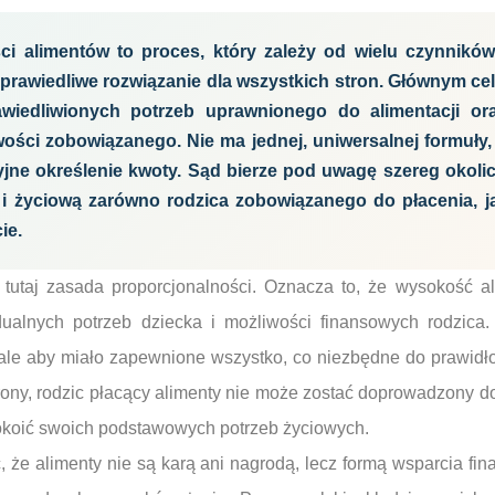
ci alimentów to proces, który zależy od wielu czynników
sprawiedliwe rozwiązanie dla wszystkich stron. Głównym ce
awiedliwionych potrzeb uprawnionego do alimentacji or
ści zobowiązanego. Nie ma jednej, uniwersalnej formuły, 
yjne określenie kwoty. Sąd bierze pod uwagę szereg okolic
 i życiową zarówno rodzica zobowiązanego do płacenia, ja
ie.
tutaj zasada proporcjonalności. Oznacza to, że wysokość 
alnych potrzeb dziecka i możliwości finansowych rodzica.
 ale aby miało zapewnione wszystko, co niezbędne do prawidł
rony, rodzic płacący alimenty nie może zostać doprowadzony do 
pokoić swoich podstawowych potrzeb życiowych.
, że alimenty nie są karą ani nagrodą, lecz formą wsparcia fi