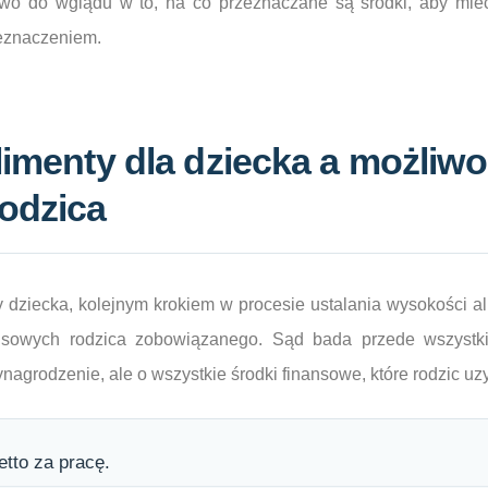
awo do wglądu w to, na co przeznaczane są środki, aby mi
eznaczeniem.
alimenty dla dziecka a możliwo
odzica
 dziecka, kolejnym krokiem w procesie ustalania wysokości a
ansowych rodzica zobowiązanego. Sąd bada przede wszystk
wynagrodzenie, ale o wszystkie środki finansowe, które rodzic uz
tto za pracę.