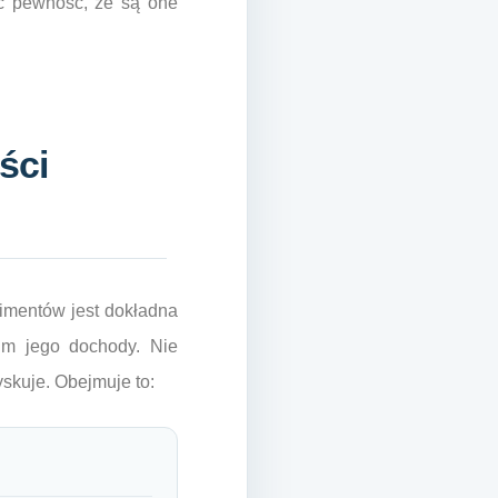
eć pewność, że są one
ści
limentów jest dokładna
im jego dochody. Nie
yskuje. Obejmuje to: