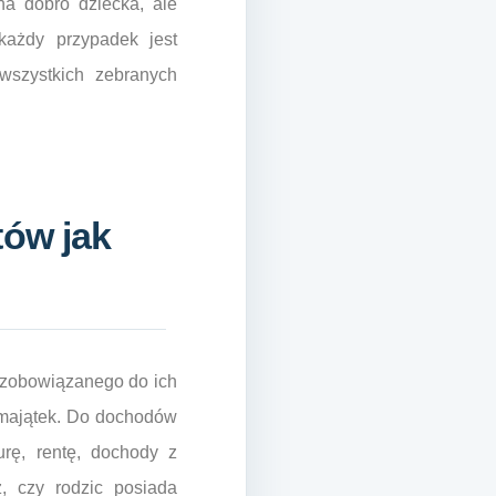
na dobro dziecka, ale
każdy przypadek jest
wszystkich zebranych
tów jak
a zobowiązanego do ich
y majątek. Do dochodów
urę, rentę, dochody z
, czy rodzic posiada