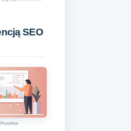
gencją SEO
 Pruszków