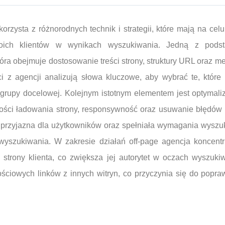
rzysta z różnorodnych technik i strategii, które mają na ce
woich klientów w wynikach wyszukiwania. Jedną z pods
tóra obejmuje dostosowanie treści strony, struktury URL oraz
ci z agencji analizują słowa kluczowe, aby wybrać te, które
 grupy docelowej. Kolejnym istotnym elementem jest optymaliz
ści ładowania strony, responsywność oraz usuwanie błędów 
ła przyjazna dla użytkowników oraz spełniała wymagania wysz
wyszukiwania. W zakresie działań off-page agencja koncent
strony klienta, co zwiększa jej autorytet w oczach wyszukiw
ściowych linków z innych witryn, co przyczynia się do popra