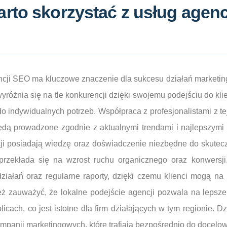
rto skorzystać z usług agen
cji SEO ma kluczowe znaczenie dla sukcesu działań marketing
óżnia się na tle konkurencji dzięki swojemu podejściu do klie
o indywidualnych potrzeb. Współpraca z profesjonalistami z tej
będą prowadzone zgodnie z aktualnymi trendami i najlepszymi
cji posiadają wiedzę oraz doświadczenie niezbędne do skute
 przekłada się na wzrost ruchu organicznego oraz konwersj
działań oraz regularne raporty, dzięki czemu klienci mogą na 
eż zauważyć, że lokalne podejście agencji pozwala na lepsze
icach, co jest istotne dla firm działających w tym regionie. D
mpanii marketingowych, które trafiają bezpośrednio do docelow