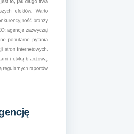
est to, jak długo trwa
szych efektów. Warto
konkurencyjność branży
SEO; agencje zazwyczaj
nne popularne pytania
i stron internetowych.
kami i etyką branżową.
ją regularnych raportów
agencję