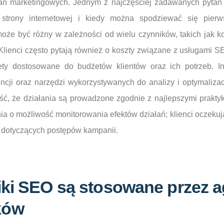
łań marketingowych. Jednym z najczęściej zadawanych pytań j
strony internetowej i kiedy można spodziewać się pierw
może być różny w zależności od wielu czynników, takich jak 
 Klienci często pytają również o koszty związane z usługami 
ety dostosowane do budżetów klientów oraz ich potrzeb. I
cji oraz narzędzi wykorzystywanych do analizy i optymalizacj
ść, że działania są prowadzone zgodnie z najlepszymi prakty
nia o możliwość monitorowania efektów działań; klienci oczeku
h dotyczących postępów kampanii.
iki SEO są stosowane przez 
ków