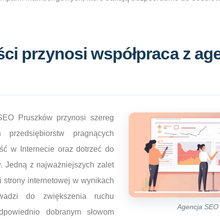
ści przynosi współpraca z a
SEO Pruszków przynosi szereg
h przedsiębiorstw pragnących
ć w Internecie oraz dotrzeć do
. Jedną z najważniejszych zalet
 strony internetowej w wynikach
wadzi do zwiększenia ruchu
Agencja SEO
odpowiednio dobranym słowom