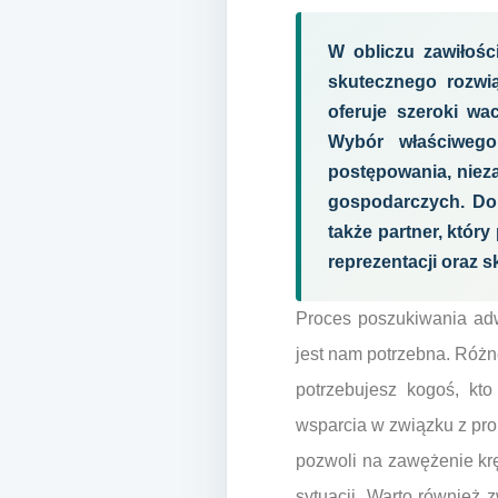
W obliczu zawiłośc
skutecznego rozwią
oferuje szeroki w
Wybór właściweg
postępowania, nieza
gospodarczych. Dob
także partner, któr
reprezentacji oraz s
Proces poszukiwania adw
jest nam potrzebna. Róż
potrzebujesz kogoś, k
wsparcia w związku z pr
pozwoli na zawężenie kr
sytuacji. Warto również