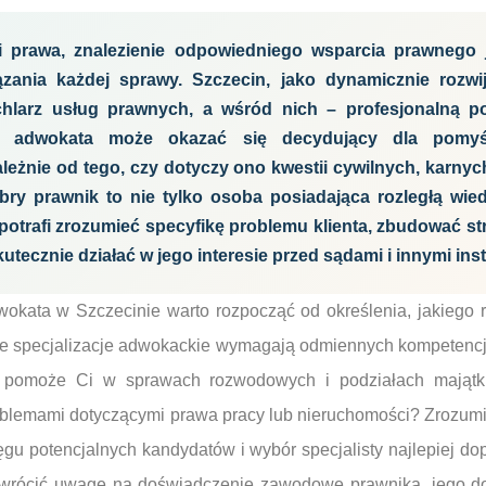
i prawa, znalezienie odpowiedniego wsparcia prawnego 
zania każdej sprawy. Szczecin, jako dynamicznie rozwij
achlarz usług prawnych, a wśród nich – profesjonalną 
o adwokata może okazać się decydujący dla pomyś
leżnie od tego, czy dotyczy ono kwestii cywilnych, karnyc
ry prawnik to nie tylko osoba posiadająca rozległą wied
y potrafi zrozumieć specyfikę problemu klienta, zbudować st
kutecznie działać w jego interesie przed sądami i innymi ins
okata w Szczecinie warto rozpocząć od określenia, jakiego
ne specjalizacje adwokackie wymagają odmiennych kompetencji
to pomoże Ci w sprawach rozwodowych i podziałach mająt
oblemami dotyczącymi prawa pracy lub nieruchomości? Zrozumi
ęgu potencjalnych kandydatów i wybór specjalisty najlepiej 
 zwrócić uwagę na doświadczenie zawodowe prawnika, jego 