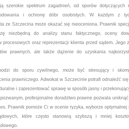
ją szerokie spektrum zagadnień, od sporów dotyczących 
odowania i ochronę dóbr osobistych. W każdym z ty
 ze Szczecina może okazać się nieoceniona. Prawnik specja
zę niezbędną do analizy stanu faktycznego, oceny dow
procesowych oraz reprezentacji klienta przed sądem. Jego za
tów prawnych, ale także dążenie do uzyskania najkorzystn
hodzi do sporu cywilnego, może być stresujący i skom
cenia prawniczego. Adwokat w Szczecinie potrafi odnaleźć si
uralne i zaprezentować sprawę w sposób jasny i przekonujący
 pozwanym, profesjonalne doradztwo prawne pozwala uniknąć
s. Prawnik pomoże Ci w ocenie ryzyka, wyborze optymalnej st
dowych, które często stanowią szybszą i mniej koszto
ądowego.