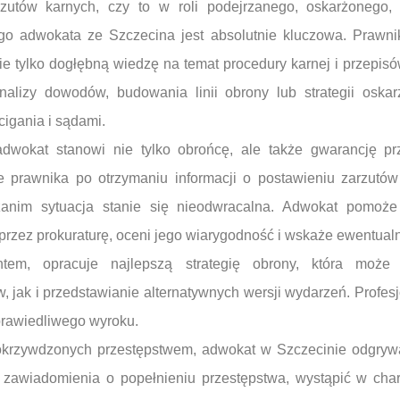
arzutów karnych, czy to w roli podejrzanego, oskarżonego
 adwokata ze Szczecina jest absolutnie kluczowa. Prawnik
e tylko dogłębną wiedzę na temat procedury karnej i przepis
nalizy dowodów, budowania linii obrony lub strategii oskar
cigania i sądami.
dwokat stanowi nie tylko obrońcę, ale także gwarancję prz
prawnika po otrzymaniu informacji o postawieniu zarzutów
zanim sytuacja stanie się nieodwracalna. Adwokat pomoże 
zez prokuraturę, oceni jego wiarygodność i wskaże ewentualn
ntem, opracuje najlepszą strategię obrony, która moż
 jak i przedstawianie alternatywnych wersji wydarzeń. Profe
prawiedliwego wyroku.
krzywdzonych przestępstwem, adwokat w Szczecinie odgrywa
zawiadomienia o popełnieniu przestępstwa, wystąpić w cha