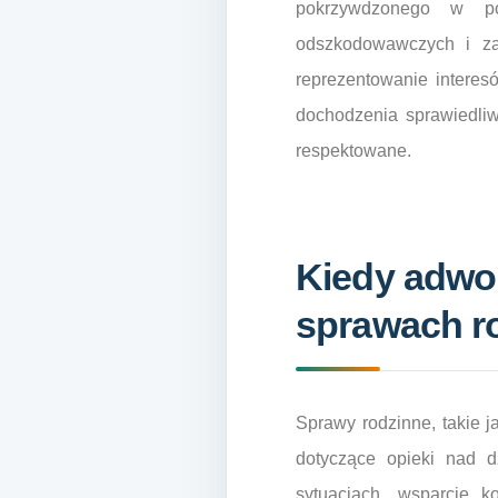
pokrzywdzonego w po
odszkodowawczych i za
reprezentowanie interes
dochodzenia sprawiedli
respektowane.
Kiedy adwok
sprawach r
Sprawy rodzinne, takie j
dotyczące opieki nad d
sytuacjach, wsparcie 