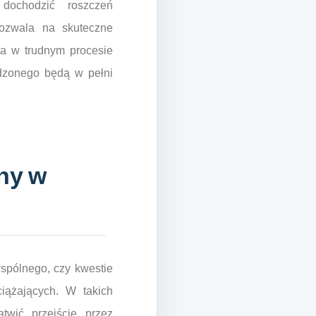
ochodzić roszczeń
ozwala na skuteczne
wa w trudnym procesie
dzonego będą w pełni
dny w
wspólnego, czy kwestie
iążających. W takich
twić przejście przez