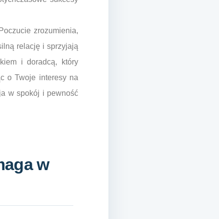
Poczucie zrozumienia,
lną relację i sprzyjają
iem i doradcą, który
c o Twoje interesy na
ja w spokój i pewność
maga w