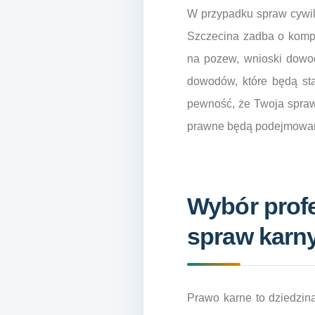
W przypadku spraw cywil
Szczecina zadba o kompl
na pozew, wnioski dowo
dowodów, które będą sta
pewność, że Twoja sprawa
prawne będą podejmowane
Wybór profe
spraw karn
Prawo karne to dziedzina