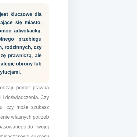
jest kluczowe dla
ające się miasto,
pomoc adwokacką.
lnego przebiegu
h, rodzinnych, czy
zę prawniczą, ale
rategię obrony lub
tytucjami.
 rodzaju pomoc prawna
 i doświadczenia. Czy
ku, czy może szukasz
enie własnych potrzeb
dopasowanego do Twojej
dotychczasowe sukcesy