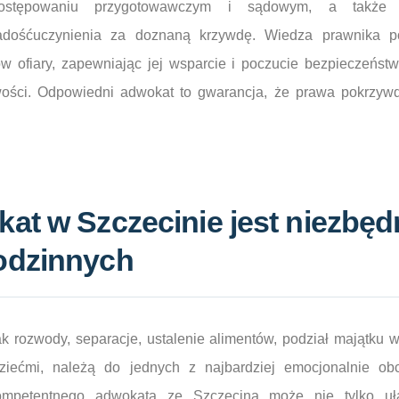
stępowaniu przygotowawczym i sądowym, a także d
dośćuczynienia za doznaną krzywdę. Wiedza prawnika p
ów ofiary, zapewniając jej wsparcie i poczucie bezpieczeńst
wości. Odpowiedni adwokat to gwarancja, że prawa pokrzyw
at w Szczecinie jest niezbę
odzinnych
ak rozwody, separacje, ustalenie alimentów, podział majątku 
ziećmi, należą do jednych z najbardziej emocjonalnie obc
kompetentnego adwokata ze Szczecina może nie tylko uła