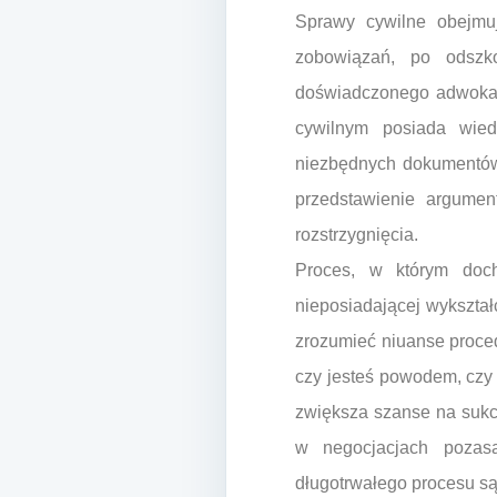
Sprawy cywilne obejmu
zobowiązań, po odszk
doświadczonego adwokata
cywilnym posiada wied
niezbędnych dokumentów 
przedstawienie argumen
rozstrzygnięcia.
Proces, w którym doc
nieposiadającej wykształ
zrozumieć niuanse proced
czy jesteś powodem, czy
zwiększa szanse na sukce
w negocjacjach pozasą
długotrwałego procesu s