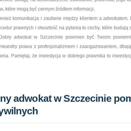
ów, które mogą być cennym źródłem informacji.
wnież komunikacja i zaufanie między klientem a adwokatem. 
edur prawnych i otwartość na pytania to cechy, które budują si
 Dobry adwokat w Szczecinie powinien być Twoim powiernik
meandry prawa z profesjonalizmem i zaangażowaniem, dbają
nia. Pamiętaj, że inwestycja w dobrego prawnika to inwestyc
zny adwokat w Szczecinie po
ywilnych