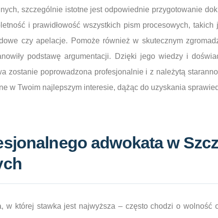
nych, szczególnie istotne jest odpowiednie przygotowanie do
etność i prawidłowość wszystkich pism procesowych, takich 
dowe czy apelacje. Pomoże również w skutecznym zgromadze
nowiły podstawę argumentacji. Dzięki jego wiedzy i doświ
 zostanie poprowadzona profesjonalnie i z należytą starannoś
 w Twoim najlepszym interesie, dążąc do uzyskania sprawie
sjonalnego adwokata w Szcze
ych
, w której stawka jest najwyższa – często chodzi o wolność o