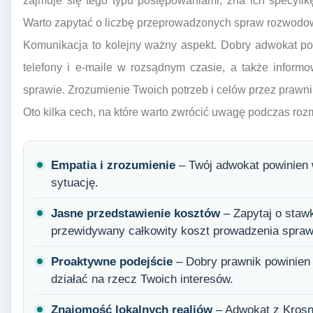
zajmuje się tego typu postępowaniami, zna ich specyfikę,
Warto zapytać o liczbę przeprowadzonych spraw rozwodowy
Komunikacja to kolejny ważny aspekt. Dobry adwokat p
telefony i e-maile w rozsądnym czasie, a także infor
sprawie. Zrozumienie Twoich potrzeb i celów przez prawni
Oto kilka cech, na które warto zwrócić uwagę podczas r
Empatia i zrozumienie
– Twój adwokat powinien 
sytuację.
Jasne przedstawienie kosztów
– Zapytaj o stawk
przewidywany całkowity koszt prowadzenia spraw
Proaktywne podejście
– Dobry prawnik powinien 
działać na rzecz Twoich interesów.
Znajomość lokalnych realiów
– Adwokat z Krosn