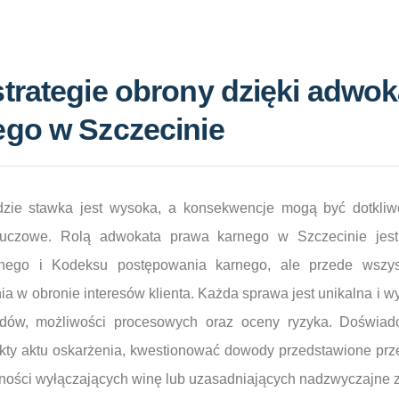
trategie obrony dzięki adwok
ego w Szczecinie
zie stawka jest wysoka, a konsekwencje mogą być dotkliwe
luczowe. Rolą adwokata prawa karnego w Szczecinie jest
nego i Kodeksu postępowania karnego, ale przede wszys
a w obronie interesów klienta. Każda sprawa jest unikalna i
odów, możliwości procesowych oraz oceny ryzyka. Doświadc
kty aktu oskarżenia, kwestionować dowody przedstawione prze
zności wyłączających winę lub uzasadniających nadzwyczajne z