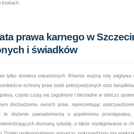
 krokach.
ta prawa karnego w Szczecin
nych i świadków
nie tylko domena oskarżonych. Równie ważną rolę odgrywa
kontekście ochrony praw osób pokrzywdzonych oraz świadków.
ępstwa, często czują się zagubione i bezradne w obliczu sys
ym dochodzeniu swoich praw, reprezentując pokrzywdzon
 to złożenie zawiadomienia o popełnieniu przestępstwa,
wierdzających doznaną szkodę, a także występowanie w cha
. Dzięki profesjonalnemu wsparciu, pokrzywdzony ma większ