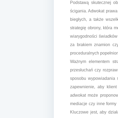
Podstawą skutecznej ob
ścigania. Adwokat prawa
biegłych, a także wsze
strategię obrony, która
wiarygodności świadków 
za brakiem znamion czy
proceduralnych popełnion
Ważnym elementem strat
przesłuchań czy rozpra
sposobu wypowiadania s
zapewnienie, aby klient
adwokat może proponować
mediacje czy inne formy 
Kluczowe jest, aby dzia