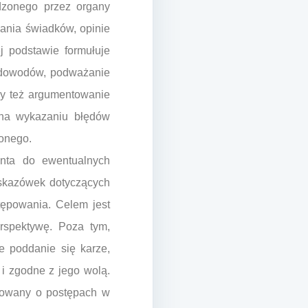
dzonego przez organy
ania świadków, opinie
j podstawie formułuje
a dowodów, podważanie
zy też argumentowanie
 na wykazaniu błędów
żonego.
enta do ewentualnych
skazówek dotyczących
ępowania. Celem jest
erspektywę. Poza tym,
e poddanie się karze,
 i zgodne z jego wolą.
rmowany o postępach w