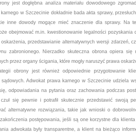
rony jest dogłębna analiza materiału dowodowego zgroma
 karnego w Szczecinie dokładnie bada akta sprawy, przesłuch
lkie inne dowody mogące mieć znaczenie dla sprawy. Na te
 może obejmować m.in. kwestionowanie legalności pozyskani
oskarżenia, przedstawianie alternatywnych wersji zdarzeń, c
nu zabronionego. Nierzadko skuteczna obrona opiera się
ych przez organy ścigania, które mogły naruszyć prawa oskar
egii obrony jest również odpowiednie przygotowanie kli
w sądowych. Adwokat prawa karnego w Szczecinie udziela w
ię, odpowiadania na pytania oraz zachowania podczas post
 czuł się pewnie i potrafił skutecznie przedstawić swoją p
 alternatywne rozwiązania, takie jak wnioski o dobrowoln
zakończenia postępowania, jeśli są one korzystne dla klienta
łania adwokata były transparentne, a klient na bieżąco info