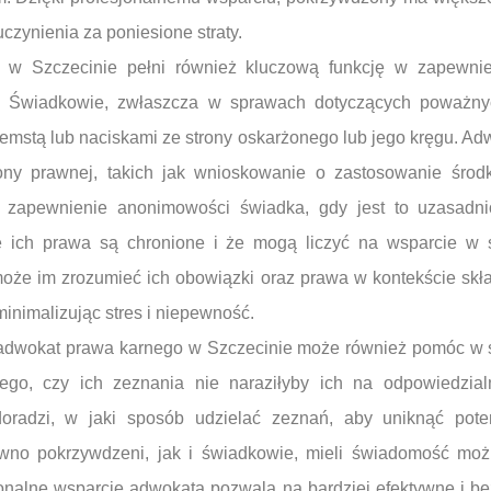
czynienia za poniesione straty.
w Szczecinie pełni również kluczową funkcję w zapewnie
. Świadkowie, zwłaszcza w sprawach dotyczących poważny
mstą lub naciskami ze strony oskarżonego lub jego kręgu. Ad
rony prawnej, takich jak wnioskowanie o zastosowanie śro
 zapewnienie anonimowości świadka, gdy jest to uzasadni
e ich prawa są chronione i że mogą liczyć na wsparcie w s
oże im zrozumieć ich obowiązki oraz prawa w kontekście skła
, minimalizując stres i niepewność.
dwokat prawa karnego w Szczecinie może również pomóc w sy
tego, czy ich zeznania nie naraziłyby ich na odpowiedzia
oradzi, w jaki sposób udzielać zeznań, aby uniknąć poten
wno pokrzywdzeni, jak i świadkowie, mieli świadomość możl
onalne wsparcie adwokata pozwala na bardziej efektywne i be