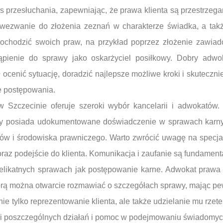
przesłuchania, zapewniając, że prawa klienta są przestrzega
 wezwanie do złożenia zeznań w charakterze świadka, a takż
ochodzić swoich praw, na przykład poprzez złożenie zawiad
tąpienie do sprawy jako oskarżyciel posiłkowy. Dobry adw
ł ocenić sytuację, doradzić najlepsze możliwe kroki i skutecz
e postępowania.
Szczecinie oferuje szeroki wybór kancelarii i adwokatów.
tóry posiada udokumentowane doświadczenie w sprawach karnyc
tów i środowiska prawniczego. Warto zwrócić uwagę na specja
az podejście do klienta. Komunikacja i zaufanie są fundamenta
 delikatnych sprawach jak postępowanie karne. Adwokat prawa
tórą można otwarcie rozmawiać o szczegółach sprawy, mając p
t nie tylko reprezentowanie klienta, ale także udzielanie mu rze
i poszczególnych działań i pomoc w podejmowaniu świadomych