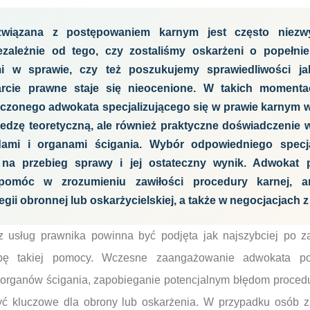
wiązana z postępowaniem karnym jest często niezwy
zależnie od tego, czy zostaliśmy oskarżeni o popełnie
i w sprawie, czy też poszukujemy sprawiedliwości ja
arcie prawne staje się nieocenione. W takich momenta
czonego adwokata specjalizującego się w prawie karnym w 
iedzę teoretyczną, ale również praktyczne doświadczenie 
dami i organami ścigania. Wybór odpowiedniego specj
na przebieg sprawy i jej ostateczny wynik. Adwokat
pomóc w zrozumieniu zawiłości procedury karnej, an
gii obronnej lub oskarżycielskiej, a także w negocjacjach z
z usług prawnika powinna być podjęta jak najszybciej po zai
zebę takiej pomocy. Wczesne zaangażowanie adwokata p
 organów ścigania, zapobieganie potencjalnym błędom proced
ć kluczowe dla obrony lub oskarżenia. W przypadku osób z