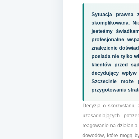
Sytuacja prawna z
skomplikowana. Nie
jesteśmy świadkam
profesjonalne wsp
znalezienie doświad
posiada nie tylko w
klientów przed są
decydujący wpływ 
Szczecinie może 
przygotowaniu strate
Decyzja o skorzystaniu 
uzasadniających potr
reagowanie na działania
dowodów, które mogą by