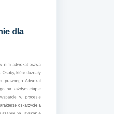
ie dla
 w nim adwokat prawa
 Osoby, które doznały
temu prawnego. Adwokat
ego na każdym etapie
 wsparcie w procesie
rakterze oskarżyciela
e szanse na uzyskanie