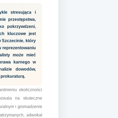
kle stresująca i
nie przestępstwa,
ko pokrzywdzeni,
ch kluczowe jest
Szczecinie, który
w reprezentowaniu
alisty może mieć
 prawa karnego w
alizie dowodów,
 prokuraturą.
stnieniu okoliczności
ozwala na skuteczne
uralnym i gromadzenie
atrzymanych, adwokat