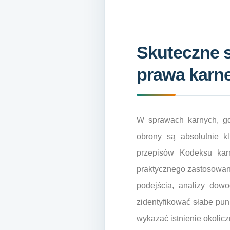
Skuteczne s
prawa karn
W sprawach karnych, gd
obrony są absolutnie k
przepisów Kodeksu kar
praktycznego zastosowani
podejścia, analizy dow
zidentyfikować słabe pun
wykazać istnienie okolic